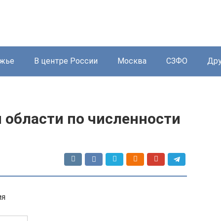
жье
В центре России
Москва
СЗФО
Дру
 области по численности
ия