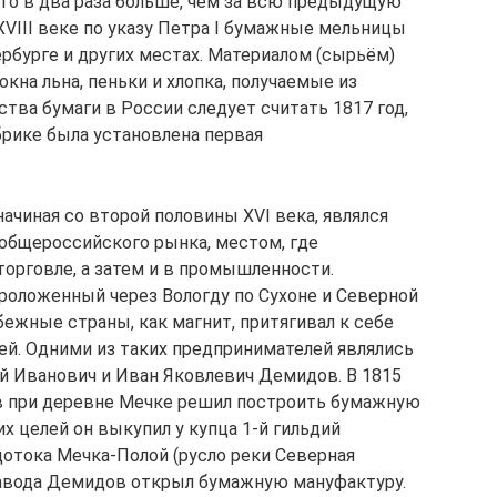
это в два раза больше, чем за всю предыдущую
XVIII веке по указу Петра I бумажные мельницы
рбурге и других местах. Материалом (сырьём)
кна льна, пеньки и хлопка, получаемые из
тва бумаги в России следует считать 1817 год,
рике была установлена первая
начиная со второй половины XVI века, являлся
бщероссийского рынка, местом, где
орговле, а затем и в промышленности.
роложенный через Вологду по Сухоне и Северной
бежные страны, как магнит, притягивал к себе
й. Одними из таких предпринимателей являлись
й Иванович и Иван Яковлевич Демидов. В 1815
ов при деревне Мечке решил построить бумажную
х целей он выкупил у купца 1-й гильдий
дотока Мечка-Полой (русло реки Северная
о завода Демидов открыл бумажную мануфактуру.