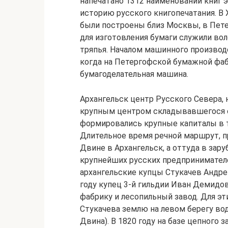
напечатано 1312 наименований книг 
историю русского книгопечатания. В 
были построены близ Москвы, в Пете
для изготовления бумаги служили воло
тряпья. Началом машинного производс
когда на Петергофской бумажной фаб
бумагоделательная машина.
Архангельск центр Русского Севера, 
крупным центром складывавшегося о
формировались крупные капиталы в т
Длительное время речной маршрут, п
Двине в Архангельск, а оттуда в зару
крупнейших русских предпринимателе
архангельские купцы Стукачев Андре
году купец 3-й гильдии Иван Демид
фабрику и лесопильный завод. Для эти
Стукачева землю на левом берегу во
Двина). В 1820 году на базе цепног