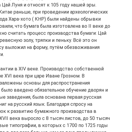
Цай Луня и относят к 105 году нашей эры.
 Китае раньше, при проведении археологических
рода Хара-хото ( КНР) были найдены обрывки
вили, что бумага была изготовлена во II веке до
жно считать процесс производства бумаги: Цай
евесную золу, тряпки и пеньку. Всё это он
су выложил на форму, путём обезвоживания
и.
зантии в XIV веке. Производство собственной
е XVI века при царе Иване Грозном. В
 заложены основы для распространения
а было введено обязательное обучение дворян и
ые заведения, была основана первая русская
иг на русский язык. Благодаря спросу на
чок к развитию бумажного производства в
XVII века выросло с 8 тысяч листов, до 50 тысяч
вые типографии, в которых с 1700 по 1725 годы