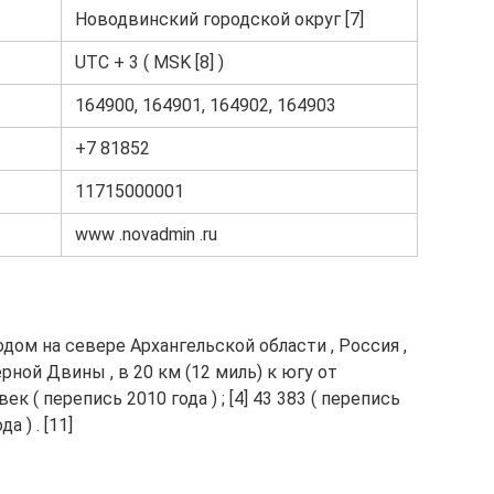
Новодвинский городской округ [7]
UTC + 3 ( MSK [8] )
164900, 164901, 164902, 164903
+7 81852
11715000001
www .novadmin .ru
одом на севере Архангельской области , Россия ,
ной Двины , в 20 км (12 миль) к югу от
ек ( перепись 2010 года ) ; [4] 43 383 ( перепись
а ) . [11]