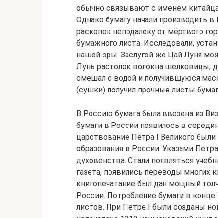
обычно связывают с именем китайца 
Однако бумагу начали производить в
раскопок неподалеку от мёртвого го
бумажного листа. Исследовали, устано
нашей эры. Заслугой же Цай Луня мо
Лунь растолок волокна шелковицы, др
смешал с водой и получившуюся мас
(сушки) получил прочные листы бумаг
В Россию бумага была ввезена из Ви
бумаги в России появилось в середин
царствование Пётра I Великого были
образования в России. Указами Петр
духовенства. Стали появляться учебн
газета, появились переводы многих кн
книгопечатание был дан мощный тол
России. Потребление бумаги в конце 
листов. При Петре I были созданы но