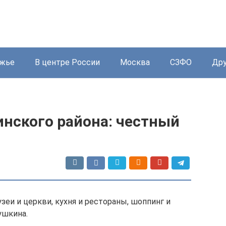
жье
В центре России
Москва
СЗФО
Дру
нского района: честный
зеи и церкви, кухня и рестораны, шоппинг и
ушкина.