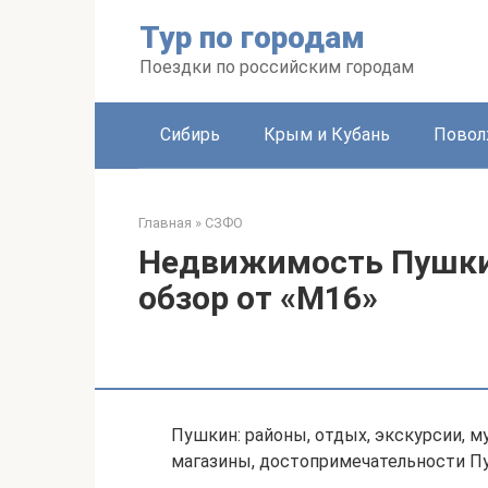
Перейти
Тур по городам
к
контенту
Поездки по российским городам
Сибирь
Крым и Кубань
Повол
Главная
»
СЗФО
Недвижимость Пушки
обзор от «М16»
Пушкин: районы, отдых, экскурсии, му
магазины, достопримечательности П