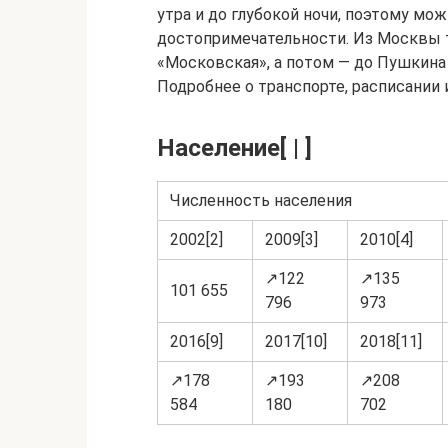
утра и до глубокой ночи, поэтому мо
достопримечательности. Из Москвы то
«Московская», а потом — до Пушкина 
Подробнее о транспорте, расписании и
Население[ | ]
Численность населения
2002[2]
2009[3]
2010[4]
↗122
↗135
101 655
796
973
2016[9]
2017[10]
2018[11]
↗178
↗193
↗208
584
180
702