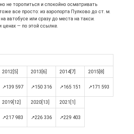
жно не торопиться и спокойно осматривать
же все просто: из аэропорта Пулково до ст. м.
на автобусе или сразу до места на такси.
 ценах — по этой ссылке.
2012[5]
2013[6]
2014[7]
2015[8]
↗139 597
↗150 316
↗165 151
↗171 593
2019[12]
2020[13]
2021[1]
↗217 983
↗226 336
↗229 403