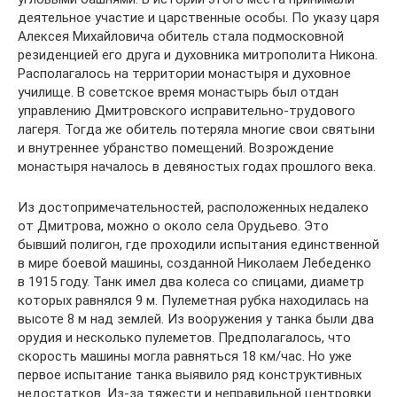
деятельное участие и царственные особы. По указу царя
Алексея Михайловича обитель стала подмосковной
резиденцией его друга и духовника митрополита Никона.
Располагалось на территории монастыря и духовное
училище. В советское время монастырь был отдан
управлению Дмитровского исправительно-трудового
лагеря. Тогда же обитель потеряла многие свои святыни
и внутреннее убранство помещений. Возрождение
монастыря началось в девяностых годах прошлого века.
Из достопримечательностей, расположенных недалеко
от Дмитрова, можно о около села Орудьево. Это
бывший полигон, где проходили испытания единственной
в мире боевой машины, созданной Николаем Лебеденко
в 1915 году. Танк имел два колеса со спицами, диаметр
которых равнялся 9 м. Пулеметная рубка находилась на
высоте 8 м над землей. Из вооружения у танка были два
орудия и несколько пулеметов. Предполагалось, что
скорость машины могла равняться 18 км/час. Но уже
первое испытание танка выявило ряд конструктивных
недостатков. Из-за тяжести и неправильной центровки