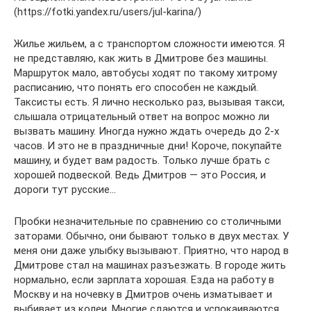
(https://fotki.yandex.ru/users/jul-karina/)
Жилье жильем, а с транспортом сложности имеются. Я
не представляю, как жить в Дмитрове без машины.
Маршруток мало, автобусы ходят по такому хитрому
расписанию, что понять его способен не каждый.
Таксисты есть. Я лично несколько раз, вызывая такси,
слышала отрицательный ответ на вопрос можно ли
вызвать машину. Иногда нужно ждать очередь до 2-х
часов. И это не в праздничные дни! Короче, покупайте
машину, и будет вам радость. Только лучше брать с
хорошей подвеской. Ведь Дмитров — это Россия, и
дороги тут русские…
Пробки незначительные по сравнению со столичными
заторами. Обычно, они бывают только в двух местах. У
меня они даже улыбку вызывают. Приятно, что народ в
Дмитрове стал на машинах разъезжать. В городе жить
нормально, если зарплата хорошая. Езда на работу в
Москву и на ночевку в Дмитров очень изматывает и
выбивает из колеи. Многие сдаются и успокаиваются