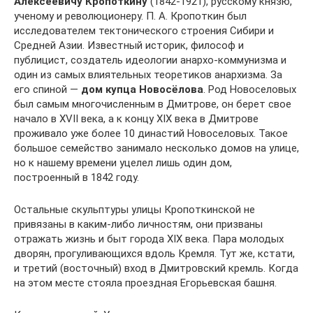
Алексеевичу Кропоткину
(1842-1921), русскому князю,
ученому и революционеру. П. А. Кропоткин был
исследователем тектонического строения Сибири и
Средней Азии. Известный историк, философ и
публицист, создатель идеологии анархо-коммунизма и
один из самых влиятельных теоретиков анархизма. За
его спиной —
дом купца Новосёлова
. Род Новоселовых
был самым многочисленным в Дмитрове, он берет свое
начало в XVII века, а к концу XIX века в Дмитрове
проживало уже более 10 династий Новоселовых. Такое
большое семейство занимало несколько домов на улице,
но к нашему времени уцелел лишь один дом,
построенный в 1842 году.
Остальные скульптуры улицы Кропоткинской не
привязаны в каким-либо личностям, они призваны
отражать жизнь и быт города XIX века. Пара молодых
дворян, прогуливающихся вдоль Кремля. Тут же, кстати,
и третий (восточный) вход в Дмитровский кремль. Когда
на этом месте стояла проездная Егорьевская башня.