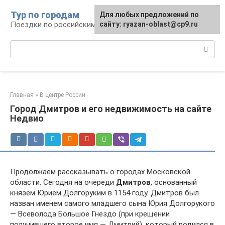
Перейти
Тур по городам
Для любых предложений по
к
Поездки по российским городам
сайту: ryazan-oblast@cp9.ru
контенту
Поиск:
Главная
»
В центре России
Город Дмитров и его недвижимость на сайте
Недвио
Продолжаем рассказывать о городах Московской
области. Сегодня на очереди
Дмитров
, основанный
князем Юрием Долгоруким в 1154 году. Дмитров был
назван именем самого младшего сына Юрия Долгорукого
— Всеволода Большое Гнездо (при крещении
получившего второе имя — Дмитрий), который родился в