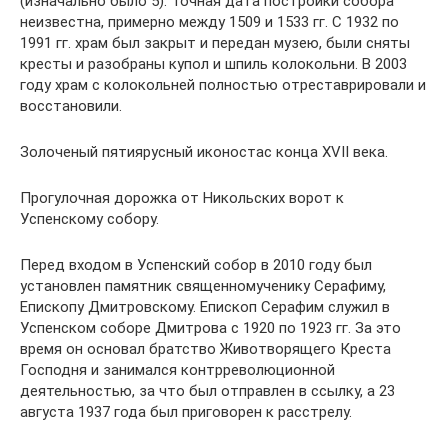
(изначально было 5). Точная дата постройки собора
неизвестна, примерно между 1509 и 1533 гг. С 1932 по
1991 гг. храм был закрыт и передан музею, были сняты
кресты и разобраны купол и шпиль колокольни. В 2003
году храм с колокольней полностью отреставрировали и
восстановили.
Золоченый пятиярусный иконостас конца XVII века.
Прогулочная дорожка от Никольских ворот к
Успенскому собору.
Перед входом в Успенский собор в 2010 году был
установлен памятник cвященномученику Серафиму,
Епископу Дмитровскому. Епископ Серафим служил в
Успенском соборе Дмитрова с 1920 по 1923 гг. За это
время он основал братство Животворящего Креста
Господня и занимался контрреволюционной
деятельностью, за что был отправлен в ссылку, а 23
августа 1937 года был приговорен к расстрелу.