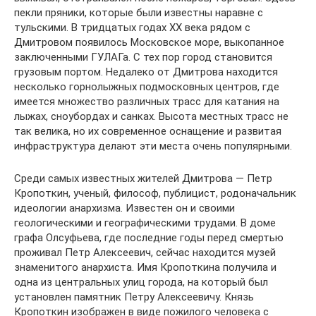
пекли пряники, которые были известны наравне с
тульскими. В тридцатых годах XX века рядом с
Дмитровом появилось Московское море, выкопанное
заключенными ГУЛАГа. С тех пор город становится
грузовым портом. Недалеко от Дмитрова находится
несколько горнолыжных подмосковных центров, где
имеется множество различных трасс для катания на
лыжах, сноубордах и санках. Высота местных трасс не
так велика, но их современное оснащение и развитая
инфраструктура делают эти места очень популярными.
Среди самых известных жителей Дмитрова — Петр
Кропоткин, ученый, философ, публицист, родоначальник
идеологии анархизма. Известен он и своими
геологическими и географическими трудами. В доме
графа Олсуфьева, где последние годы перед смертью
проживал Петр Алексеевич, сейчас находится музей
знаменитого анархиста. Имя Кропоткина получила и
одна из центральных улиц города, на который был
установлен памятник Петру Алексеевичу. Князь
Кропоткин изображен в виде пожилого человека с