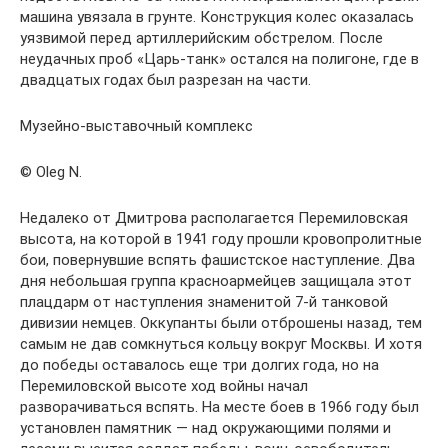
машина увязала в грунте. Конструкция колес оказалась
уязвимой перед артиллерийским обстрелом. После
неудачных проб «Царь-танк» остался на полигоне, где в
двадцатых годах был разрезан на части.
Музейно-выставочный комплекс
© Oleg N.
Недалеко от Дмитрова располагается Перемиловская
высота, на которой в 1941 году прошли кровопролитные
бои, повернувшие вспять фашистское наступление. Два
дня небольшая группа красноармейцев защищала этот
плацдарм от наступления знаменитой 7-й танковой
дивизии немцев. Оккупанты были отброшены назад, тем
самым не дав сомкнуться кольцу вокруг Москвы. И хотя
до победы оставалось еще три долгих года, но на
Перемиловской высоте ход войны начал
разворачиваться вспять. На месте боев в 1966 году был
установлен памятник — над окружающими полями и