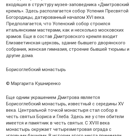
входящих в структуру музея-заповедника «Дмитровский
кремль». Здесь располагается собор Успения Пресвятой
Богородицы, датированный началом XVI века.
Предполагается, что Успенский собор строился
итальянскими мастерами, как и несколько московских
храмов. Еще в состав Дмитровского кремля входит
Елизаветинская церковь, здание бывшего дворянского
собрания, женская гимназия, строение бывшей тюрьмы и
другие дома.
Борисоглебский монастырь
© Маргарита Кушниренко
Еще одним украшением Дмитрова является
Борисоглебский монастырь, известный с середины XV
века. Центральной точкой монастыря стал собор в
честь святых Бориса и Глеба. Здесь же у стен обители
имеется и памятник в честь святых. С XVIII века
монастырь окружает четырехметровая ограда с
угловыми башнями. В истории этого места принимали