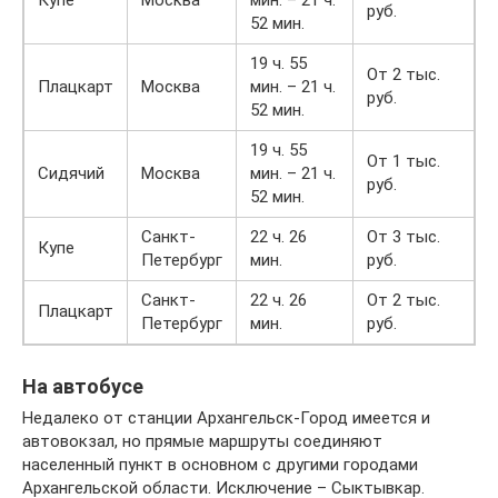
Купе
Москва
мин. – 21 ч.
руб.
52 мин.
19 ч. 55
От 2 тыс.
Плацкарт
Москва
мин. – 21 ч.
руб.
52 мин.
19 ч. 55
От 1 тыс.
Сидячий
Москва
мин. – 21 ч.
руб.
52 мин.
Санкт-
22 ч. 26
От 3 тыс.
Купе
Петербург
мин.
руб.
Санкт-
22 ч. 26
От 2 тыс.
Плацкарт
Петербург
мин.
руб.
На автобусе
Недалеко от станции Архангельск-Город имеется и
автовокзал, но прямые маршруты соединяют
населенный пункт в основном с другими городами
Архангельской области. Исключение – Сыктывкар.