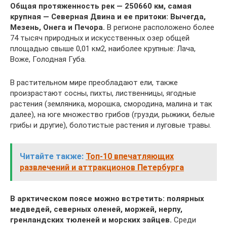
Общая протяженность рек — 250660 км, самая
крупная — Северная Двина и ее притоки: Вычегда,
Мезень, Онега и Печора.
В регионе расположено более
74 тысяч природных и искусственных озер общей
площадью свыше 0,01 км2, наиболее крупные: Лача,
Воже, Голодная Губа.
В растительном мире преобладают ели, также
произрастают сосны, пихты, лиственницы, ягодные
растения (земляника, морошка, смородина, малина и так
далее), на юге множество грибов (грузди, рыжики, белые
грибы и другие), болотистые растения и луговые травы.
Читайте также:
Топ-10 впечатляющих
развлечений и аттракционов Петербурга
В арктическом поясе можно встретить: полярных
медведей, северных оленей, моржей, нерпу,
гренландских тюленей и морских зайцев.
Среди