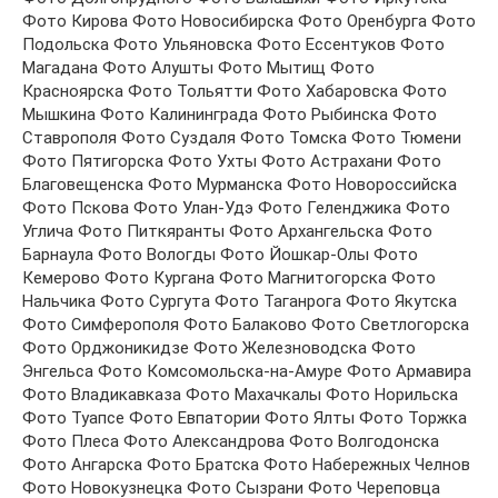
Фото Кирова Фото Новосибирска Фото Оренбурга Фото
Подольска Фото Ульяновска Фото Ессентуков Фото
Магадана Фото Алушты Фото Мытищ Фото
Красноярска Фото Тольятти Фото Хабаровска Фото
Мышкина Фото Калининграда Фото Рыбинска Фото
Ставрополя Фото Суздаля Фото Томска Фото Тюмени
Фото Пятигорска Фото Ухты Фото Астрахани Фото
Благовещенска Фото Мурманска Фото Новороссийска
Фото Пскова Фото Улан-Удэ Фото Геленджика Фото
Углича Фото Питкяранты Фото Архангельска Фото
Барнаула Фото Вологды Фото Йошкар-Олы Фото
Кемерово Фото Кургана Фото Магнитогорска Фото
Нальчика Фото Сургута Фото Таганрога Фото Якутска
Фото Симферополя Фото Балаково Фото Светлогорска
Фото Орджоникидзе Фото Железноводска Фото
Энгельса Фото Комсомольска-на-Амуре Фото Армавира
Фото Владикавказа Фото Махачкалы Фото Норильска
Фото Туапсе Фото Евпатории Фото Ялты Фото Торжка
Фото Плеса Фото Александрова Фото Волгодонска
Фото Ангарска Фото Братска Фото Набережных Челнов
Фото Новокузнецка Фото Сызрани Фото Череповца