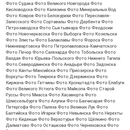
Фото Судака Фото Великого Новгорода Фото
Кисловодска Фото Калязина Фото Минеральных Вод
Фото Ковров Фото Белокурихи Фото Переславля-
Залесского Фото Сортавалы Фото Дербента Фото
Петрозаводска Фото Сыктывкара Фото Феодосии
Фото Новочеркасска Фото Выборга Фото Козельска
Фото Элисты Фото Балаклавы Фото Фороса Фото
Нижневартовска Фото Петропавловска-Камчатского
Фото Печор Фото Салехарда Фото Тобольска Фото
Валдая Фото Юрьева-Польского Фото Нижнего Тагила
Фото Северодвинска Фото Анадыря Фото Задонска
Фото Ханты-Мансийска Фото Приозерска Фото
Воркуты Фото Темрюка Фото Дзержинска Фото
Киржача Фото Гатчины Фото Кронштадта Фото Елабуги
Фото Великого Устюга Фото Майкопа Фото Старой
Руссы Фото Миасса Фото Хасавюрта Фото
Шлиссельбурга Фото Алупки Фото Бахчисарая Фото
Петергофа Фото Палеха Фото Великих Лук Фото
Балтийска Фото Игарки Фото Невьянска Фото Нерехты
Фото Кидекши Фото Верхотурье Фото Щёлкино Фото
Далматово Фото Осташкова Фото Черняховска Фото