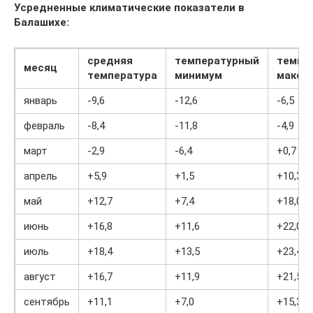
Усредненные климатические показатели в
Балашихе:
средняя
температурный
темпе
месяц
температура
минимум
макси
январь
-9,6
-12,6
-6,5
февраль
-8,4
-11,8
-4,9
март
-2,9
-6,4
+0,7
апрель
+5,9
+1,5
+10,3
май
+12,7
+7,4
+18,0
июнь
+16,8
+11,6
+22,0
июль
+18,4
+13,5
+23,4
август
+16,7
+11,9
+21,5
сентябрь
+11,1
+7,0
+15,3