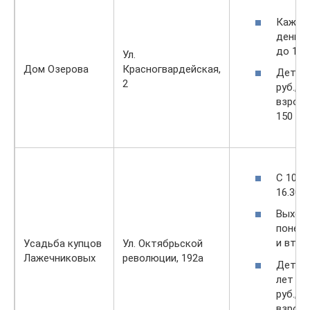
Кажды
день с
до 18:0
Ул.
Дом Озерова
Красногвардейская,
Дети –
2
руб.,
взросл
150 руб
С 10.30
16.30.
Выход
понед
и втор
Усадьба купцов
Ул. Октябрьской
Лажечниковых
революции, 192a
Дети о
лет — 
руб.,
взросл