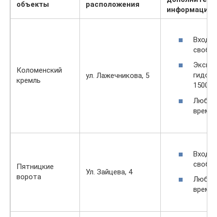
объекты
расположения
информация
Вход
свобо
Экскур
Коломенский
гидом
ул. Лажечникова, 5
кремль
1500 ру
Любое
время.
Вход
свобо
Пятницкие
Ул. Зайцева, 4
ворота
Любое
время.