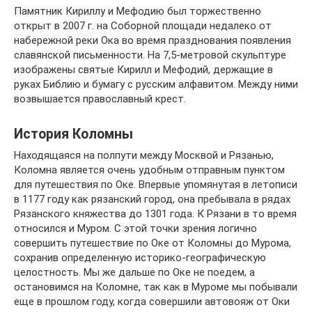
Памятник Кириллу и Мефодию был торжественно
открыт в 2007 г. на Соборной площади недалеко от
набережной реки Ока во время празднования появления
славянской письменности. На 7,5-метровой скульптуре
изображены святые Кирилл и Мефодий, держащие в
руках Библию и бумагу с русским алфавитом. Между ними
возвышается православный крест.
История Коломны
Находящаяся на полпути между Москвой и Рязанью,
Коломна является очень удобным отправным пунктом
для путешествия по Оке. Впервые упомянутая в летописи
в 1177 году как рязанский город, она пребывала в рядах
Рязанского княжества до 1301 года. К Рязани в то время
относился и Муром. С этой точки зрения логично
совершить путешествие по Оке от Коломны до Мурома,
сохранив определенную историко-географическую
целостность. Мы же дальше по Оке не поедем, а
остановимся на Коломне, так как в Муроме мы побывали
еще в прошлом году, когда совершили автовояж от Оки