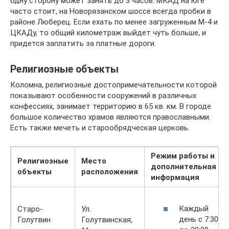
одну сторону может занять до 3 часов: МКАД на юге
часто стоит, на Новорязанском шоссе всегда пробки в
районе Люберец. Если ехать по менее загруженным М-4 и
ЦКАДу, то общий километраж выйдет чуть больше, и
придется заплатить за платные дороги.
Религиозные объекты
Коломна, религиозные достопримечательности которой
показывают особенности сооружений в различных
конфессиях, занимает территорию в 65 кв. км. В городе
большое количество храмов являются православными.
Есть также мечеть и старообрядческая церковь.
Режим работы и
Религиозные
Место
дополнительная
объекты
расположения
информация
Каждый
Старо-
Ул.
день с 7:30
Голутвин
Голутвинская,