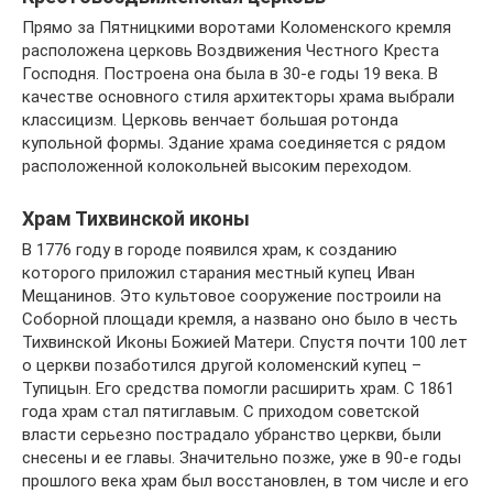
Прямо за Пятницкими воротами Коломенского кремля
расположена церковь Воздвижения Честного Креста
Господня. Построена она была в 30-е годы 19 века. В
качестве основного стиля архитекторы храма выбрали
классицизм. Церковь венчает большая ротонда
купольной формы. Здание храма соединяется с рядом
расположенной колокольней высоким переходом.
Храм Тихвинской иконы
В 1776 году в городе появился храм, к созданию
которого приложил старания местный купец Иван
Мещанинов. Это культовое сооружение построили на
Соборной площади кремля, а названо оно было в честь
Тихвинской Иконы Божией Матери. Спустя почти 100 лет
о церкви позаботился другой коломенский купец –
Тупицын. Его средства помогли расширить храм. С 1861
года храм стал пятиглавым. С приходом советской
власти серьезно пострадало убранство церкви, были
снесены и ее главы. Значительно позже, уже в 90-е годы
прошлого века храм был восстановлен, в том числе и его