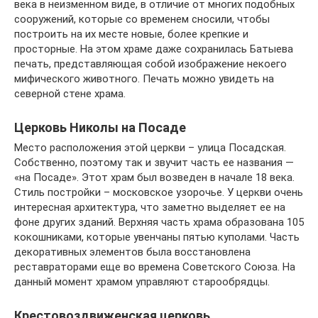
века в неизменном виде, в отличие от многих подобных
сооружений, которые со временем сносили, чтобы
построить на их месте новые, более крепкие и
просторные. На этом храме даже сохранилась Батыева
печать, представляющая собой изображение некоего
мифического животного. Печать можно увидеть на
северной стене храма.
Церковь Николы на Посаде
Место расположения этой церкви – улица Посадская.
Собственно, поэтому так и звучит часть ее названия —
«на Посаде». Этот храм был возведен в начале 18 века.
Стиль постройки – московское узорочье. У церкви очень
интересная архитектура, что заметно выделяет ее на
фоне других зданий. Верхняя часть храма образована 105
кокошниками, которые увенчаны пятью куполами. Часть
декоративных элементов была восстановлена
реставраторами еще во времена Советского Союза. На
данный момент храмом управляют старообрядцы.
Крестовоздвиженская церковь