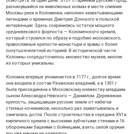
осмотреть за один день. Этот старинный русский город,
раскинувшийся на живописных холмах в месте слияния
Москвы-реки и Коломенки, наполнен захватывающими
легендами о временах Дмитрия Донского и польской
интервенции. Здесь сохранились остатки мощного
средневекового форпоста — Коломенского кремля,
который строился по образу и подобию московского,
православные крепости-монастыри и храмы с более
полутысячелетней историей. В исторической части
Коломны сосредоточилось множество музеев, многие
из которых уникальны.
Коломна впервые упоминается в 1177 г., долгое время
она входила в состав Рязанских владений, а в 1301 г.
была присоединена к Московскому княжеству младшим
сыном Александра Невского — Даниилом. Деревянная
крепость, защищавшая русские земли от набегов
степных кочевников, несколько раз захватывалась и
сжигалась дотла. После строительства в середине XVI в.
кирпичного кремля с высокими зубчатыми стенами и 16
оборонными башнями с бойницами, взять силой оружия
его уже никому не удавалось.