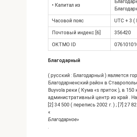
Благодарн
• Капитал из
Благодарн
Часовой пояс
UTC + 3 ( 
Почтовый индекс [6]
356420
ОКТМО ID
07610101
Благодарный
( русский : Благодарный ) является 
Благодарненский район в Ставрополь
Buyvola реки ( Кума «s приток ), в 150
административный центр из край . Нас
[2] 34 500 ( перепись 2002 г. ) ; [7] 27
«
Благодарное»
.