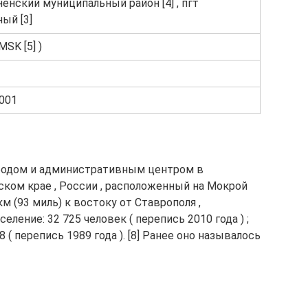
енский муниципальный район [4] , пгт
ый [3]
MSK [5] )
001
городом и административным центром в
ском крае , России , расположенный на Мокрой
 км (93 миль) к востоку от Ставрополя ,
еление: 32 725 человек ( перепись 2010 года ) ;
 828 ( перепись 1989 года ). [8] Ранее оно называлось