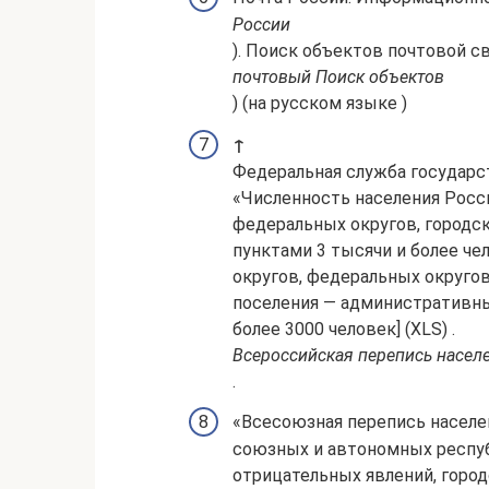
России
). Поиск объектов почтовой св
почтовый Поиск объектов
) (на русском языке )
↑
Федеральная служба государст
«Численность населения Росс
федеральных округов, городск
пунктами 3 тысячи и более че
округов, федеральных округов
поселения — административны
более 3000 человек] (XLS) .
Всероссийская перепись населе
.
«Всесоюзная перепись населен
союзных и автономных республ
отрицательных явлений, город