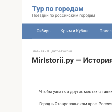
Перейти
Тур по городам
к
контенту
Поездки по российским городам
Сибирь
Крым и Кубань
Повол
Главная
»
В центре России
MirIstorii.ру — Истори
Чтобы узнать о других местах с таки
Город в Ставропольском крае, Росси