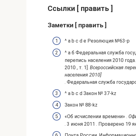
Ссылки [ править ]
Заметки [ править ]
^ a b c d e Резолюция №63-p
^ а б Федеральная служба гос
перепись населения 2010 года
2010 , т. 1].
Всероссийская пере
населения 2010]
. Федеральная служба государ
^ a b c d Закон № 37-kz
Закон № 88-kz
«Об исчислении времени» .
Оф
. 3 июня 2011 . Проверено 19 я
Почта России. Информационн