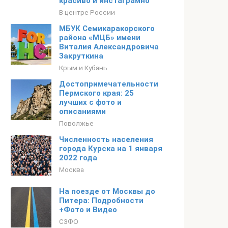
красиво и инстаграмно
В центре России
МБУК Семикаракорского
района «МЦБ» имени
Виталия Александровича
Закруткина
Крым и Кубань
Достопримечательности
Пермского края: 25
лучших с фото и
описаниями
Поволжье
Численность населения
города Курска на 1 января
2022 года
Москва
На поезде от Москвы до
Питера: Подробности
+Фото и Видео
СЗФО