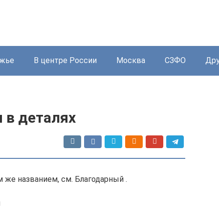
жье
В центре России
Москва
СЗФО
Дру
я в деталях
м же названием, см. Благодарный .
я