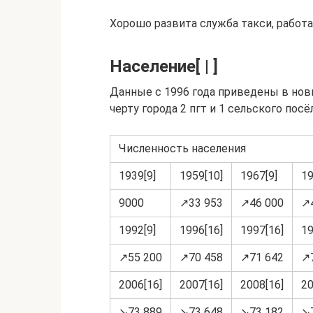
Хорошо развита служба такси, работ
Население[ | ]
Данные с 1996 года приведены в новы
черту города 2 пгт и 1 сельского посё
Численность населения
1939[9]
1959[10]
1967[9]
19
9000
↗33 953
↗46 000
↗
1992[9]
1996[16]
1997[16]
19
↗55 200
↗70 458
↗71 642
↗
2006[16]
2007[16]
2008[16]
20
↘73 889
↘73 648
↘73 182
↘