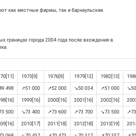
ают как местные фирмы, так и барнаульские.
х границах города 2004 года после вхождения в
лка.
70[11]
1973[9]
1976[9]
1979[12]
1982[13]
198
49 498
↗51 000
↗52 000
↘50 034
↗51 000
↘50
98[16]
1999[16]
2000[16]
2001[16]
2002[16]
200
73 500
↘73 400
↗73 600
↗73 700
↘73 500
↗73
09[16]
2010[17]
2011[18]
2012[18]
2013[19]
201
73 068
↘70 437
↗70 473
↘70 317
↗70 357
↗70