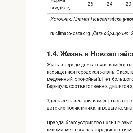
Норма
26
24
20
осадков,
Источник: Климат Новоалтайска
(нео
.
ru.climate-data.org
. Дата обращения: 
1.4. Жизнь в Новоалтайс
Жить в городе достаточно комфортно 
насыщенная городская жизнь. Оказыв
медленный, спокойный. Нет большого
Барнаула, соответственно, дишится з
Здесь есть все, для комфортного про
детские поликлиники, игровые комна
Правда, благоустрйство больше замет
напоминает поселок городского типа