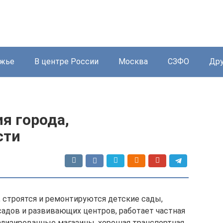
жье
В центре России
Москва
СЗФО
Дру
я города,
сти
 строятся и ремонтируются детские сады,
садов и развивающих центров, работает частная
ализированные магазины, хорошая транспортная