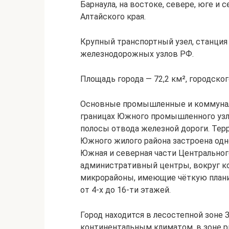
Барнаула, на востоке, севере, юге и
Алтайского края.
Крупный транспортный узел, станция
железнодорожных узлов РФ.
Площадь города — 72,2 км², городского
Основные промышленные и коммунал
границах Южного промышленного узла
полосы отвода железной дороги. Тер
Южного жилого района застроена одн
Южная и северная части Центральног
административный центры, вокруг 
микрорайоны, имеющие чёткую плани
от 4-х до 16-ти этажей.
Город находится в лесостепной зоне
континентальным климатом, в зоне р