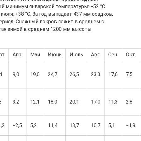
ый минимум январской температуры: −52 °C.
ля: +38 °C. За год выпадает 437 мм осадков,
период. Снежный покров лежит в среднем с
игая зимой в среднем 1200 мм высоты.
рт
Апр.
Май
Июнь
Июль
Авг.
Сен.
Окт.
4
9,0
19,0
24,7
26,5
23,3
17,6
7,5
3
3,2
12,1
18,0
20,1
17,0
11,3
2,8
,2
−2,5
5,2
11,4
13,7
10,7
5,1
−1,9