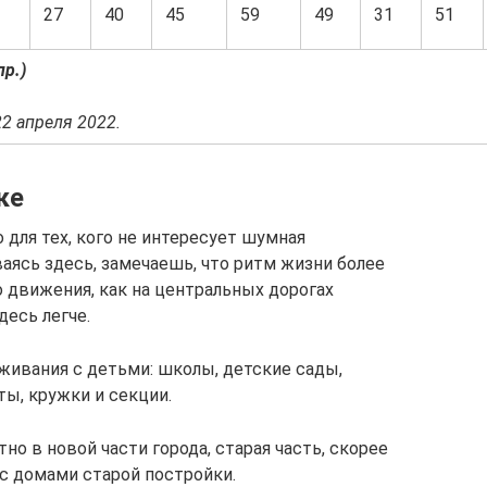
27
40
45
59
49
31
51
пр.)
22 апреля 2022.
ке
для тех, кого не интересует шумная
аясь здесь, замечаешь, что ритм жизни более
 движения, как на центральных дорогах
десь легче.
живания с детьми: школы, детские сады,
ты, кружки и секции.
но в новой части города, старая часть, скорее
 с домами старой постройки.