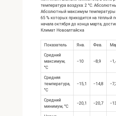
температура воздуха: 2 °C. Абсолютн
Абсолютный максимум температуры ию
65 % которых приходится на тёплый 
начала октября до конца марта, дост
Климат Новоалтайска
Показатель
Янв.
Фев.
Ма
Средний
максимум,
−10
−8,9
−1,
°C
Средняя
температура,
−15,1
−14,8
−7,
°C
Средний
−20,1
−20,7
−13
минимум, °C