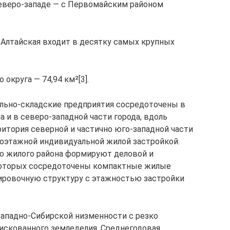
 северо-западе — с Первомайским районом
 Алтайская входит в десятку самых крупных
 округа — 74,94 км²[3].
ьно-складские предприятия сосредоточены в
 и в северо-западной части города, вдоль
ритория северной и частично юго-западной части
оэтажной индивидуальной жилой застройкой.
о жилого района формируют деловой и
которых сосредоточены компактные жилые
ровочную структуру с этажностью застройки
 Западно-Сибирской низменности с резко
искованного земледелия. Среднегодовая