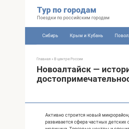
Перейти
Тур по городам
к
контенту
Поездки по российским городам
Сибирь
Крым и Кубань
Повол
Главная
»
В центре России
Новоалтайск — истори
достопримечательно
Активно строится новый микрорайон,
развивается сфера частных детских 
медицина. Торговые центры и специ