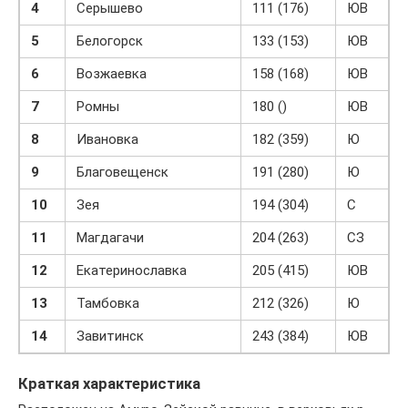
4
Серышево
111 (176)
ЮВ
5
Белогорск
133 (153)
ЮВ
6
Возжаевка
158 (168)
ЮВ
7
Ромны
180 ()
ЮВ
8
Ивановка
182 (359)
Ю
9
Благовещенск
191 (280)
Ю
10
Зея
194 (304)
С
11
Магдагачи
204 (263)
СЗ
12
Екатеринославка
205 (415)
ЮВ
13
Тамбовка
212 (326)
Ю
14
Завитинск
243 (384)
ЮВ
Краткая характеристика