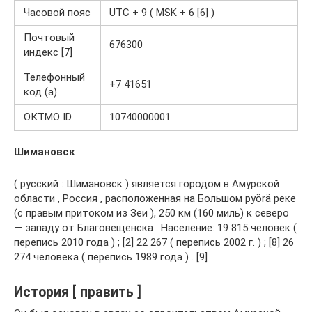
Часовой пояс
UTC + 9 ( MSK + 6 [6] )
Почтовый
676300
индекс [7]
Телефонный
+7 41651
код (а)
ОКТМО ID
10740000001
Шимановск
( русский : Шимановск ) является городом в Амурской
области , Россия , расположенная на Большом pyörä реке
(с правым притоком из Зеи ), 250 км (160 миль) к северо
— западу от Благовещенска . Население: 19 815 человек (
перепись 2010 года ) ; [2] 22 267 ( перепись 2002 г. ) ; [8] 26
274 человека ( перепись 1989 года ) . [9]
История [ править ]