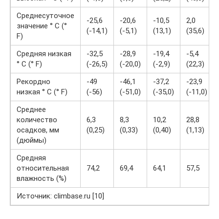
Среднесуточное
-25,6
-20,6
-10,5
2,0
значение ° C (°
(-14,1)
(-5,1)
(13,1)
(35,6)
F)
Средняя низкая
-32,5
-28,9
-19,4
-5,4
° C (° F)
(-26,5)
(-20,0)
(-2,9)
(22,3)
Рекордно
-49
-46,1
-37,2
-23,9
низкая ° C (° F)
(-56)
(-51,0)
(-35,0)
(-11,0)
Среднее
количество
6,3
8,3
10,2
28,8
осадков, мм
(0,25)
(0,33)
(0,40)
(1,13)
(дюймы)
Средняя
относительная
74,2
69,4
64,1
57,5
влажность (%)
Источник: climbase.ru [10]