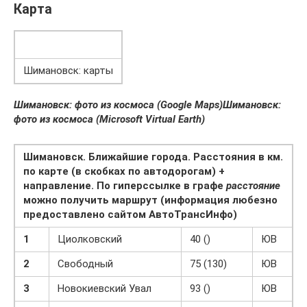
Карта
Шимановск: карты
Шимановск: фото из космоса (Google Maps)
Шимановск:
фото из космоса (Microsoft Virtual Earth)
Шимановск. Ближайшие города. Расстояния в км.
по карте (в скобках по автодорогам) +
направление. По гиперссылке в графе
расстояние
можно получить маршрут (информация любезно
предоставлено сайтом АвтоТрансИнфо)
1
Циолковский
40 ()
ЮВ
2
Свободный
75 (130)
ЮВ
3
Новокиевский Увал
93 ()
ЮВ