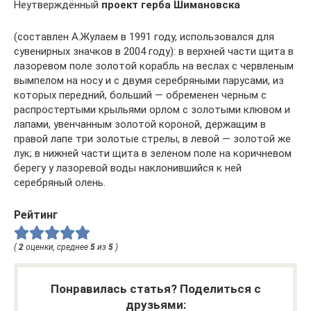
Неутверждённый
проект герба Шимановска
(составлен А.Жулаем в 1991 году, использовался для
сувенирных значков в 2004 году): в верхней части щита в
лазоревом поле золотой корабль на веслах с червленым
вымпелом на носу и с двумя серебряными парусами, из
которых передний, больший — обременен черным с
распростертыми крыльями орлом с золотыми клювом и
лапами, увенчанным золотой короной, держащим в
правой лапе три золотые стрелы, в левой — золотой же
лук; в нижней части щита в зеленом поле на коричневом
берегу у лазоревой воды наклонившийся к ней
серебряный олень.
Рейтинг
(
2
оценки, среднее
5
из
5
)
Понравилась статья? Поделиться с
друзьями: