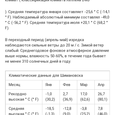
климат ( классификация климата
Кеппена Dwb
). Средняя температура января составляет -25,6 ° C (-14,1
° F). Наблюдаемый абсолютный минимум составлял -49,0
° C (-56,2 ° F). Средняя температура июля +20,1 ° C (68,2 °
F).
В переходный период (апрель-май) изредка
наблюдаются сильные ветры до 20 м / с. Зимой ветер
слабый. Среднегодовое фоновое атмосферное давление
выше нормы, влажность 50-60%, в течение года бывает
не менее 310 солнечных дней в году.
Климатические данные для Шимановска
Месяц
Янв
Фев
Мар
Апр
Рекордно
-1,0
2,7
17,0
26,7
высокая ° C (° F)
(30,2)
(36,9)
(62,6)
(80,1)
Средняя
-18,5
-12,8
-3,8
7,8
высокая ° C (° F)
(-1,3)
(9,0)
(25,2)
(46,0)