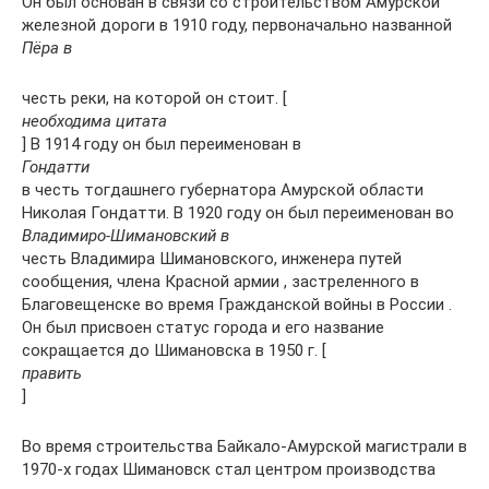
Он был основан в связи со строительством Амурской
железной дороги в 1910 году, первоначально названной
Пёра в
честь реки, на которой он стоит. [
необходима цитата
] В 1914 году он был переименован в
Гондатти
в честь тогдашнего губернатора Амурской области
Николая Гондатти. В 1920 году он был переименован во
Владимиро-Шимановский в
честь Владимира Шимановского, инженера путей
сообщения, члена Красной армии , застреленного в
Благовещенске во время Гражданской войны в России .
Он был присвоен статус города и его название
сокращается до Шимановска в 1950 г. [
править
]
Во время строительства Байкало-Амурской магистрали в
1970-х годах Шимановск стал центром производства