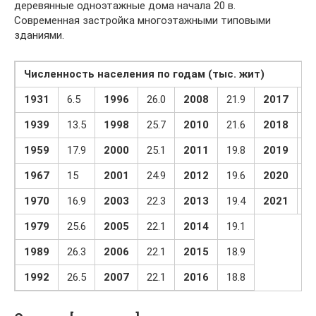
деревянные одноэтажные дома начала 20 в.
Современная застройка многоэтажными типовыми
зданиями.
Численность населения по годам (тыс. жит)
1931
6.5
1996
26.0
2008
21.9
2017
18
1939
13.5
1998
25.7
2010
21.6
2018
18
1959
17.9
2000
25.1
2011
19.8
2019
18
1967
15
2001
24.9
2012
19.6
2020
18
1970
16.9
2003
22.3
2013
19.4
2021
18
1979
25.6
2005
22.1
2014
19.1
1989
26.3
2006
22.1
2015
18.9
1992
26.5
2007
22.1
2016
18.8