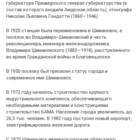
губернатора Приамурского генерал-губернаторства (в
состав которого входила Амурская область), этнографа
Николая Львовича Гондатти (1860—1946).
В 1920 станция была переименована в Шимановск, а
посёлок во Владимиро-Шимановский в честь
революционера, инженера-железнодорожника
Владимира Шимановского (1882—1918), расстрелянного
во время Гражданской войны в Благовещенске.
В 1950 посёлку был присвоен статус города и
современное имя Шимановск.
В 1972 году началось строительство крупного
индустриального комплекса, обеспечивающего
необходимыми материалами и конструкциями
строительство БАМА. Население города увеличилось до
26,5 тыс. человек. В 1982 году построен новый аэропорт,
электрифицирована железная дорога.
С 1975 Шимановск является городом областного