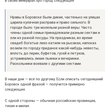
в своих мемуарах про город следующее:
Нравы в Боровске были дикие, частенько на улицах
царила кулачная расправа и право сильного. В
городе было три молельни разной веры. Часто
члены одной семьи принадлежали разным сектам и
ели из разной посуды. На праздниках, во время
свадеб богатые лихо катили на рысаках, напоказ
возили по городу приданое какой-нибудь невесты,
вплоть до перин, буфетов, гусей и петухов,
устраивались лихие пьянки и вечеринки.
Раскольники воевали с другими сектами.
В наши дни — всё по другому. Если описать сегодняшний
Боровск одной фразой — получится примерно
следующее.
С одной стороны — обычная российская провинция,
тихая и милая.