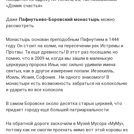
«Домик счастья».
Даже
Пафнутьево-Боровский монастырь
можно
рассмотреть.
Монастырь основан преподобным Пафнутием в 1444
году. Он стоит на холме, на пересечении рек Истремы и
Протвы. Та еще древность! В этот раз посещали, но
помню, что в 2009-м, когда мы зашли в маленькую
церквушку пророка Ильи, нас сильно удивили имена
святых, как в другое измерение попали: Иезекилль,
Иоиль, Исаия, Софония… Ни одного знакомого! В
монастыре есть возможность забраться на колокольню
и ударить во все колокола.
В самом Боровске около десятка старых церквей, что
придаёт городу ещё большей патриархальности.
На обратной дороге заскочили в Музей Мусора «МуМу»,
потому как не смогли проехать мимо вот этой коровы из