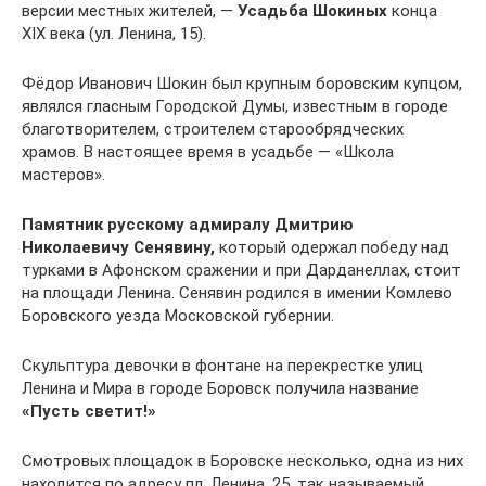
версии местных жителей, —
Усадьба Шокиных
конца
XIX века (ул. Ленина, 15).
Фёдор Иванович Шокин был крупным боровским купцом,
являлся гласным Городской Думы, известным в городе
благотворителем, строителем старообрядческих
храмов. В настоящее время в усадьбе — «Школа
мастеров».
Памятник русскому адмиралу Дмитрию
Николаевичу Сенявину,
который одержал победу над
турками в Афонском сражении и при Дарданеллах, стоит
на площади Ленина. Сенявин родился в имении Комлево
Боровского уезда Московской губернии.
Скульптура девочки в фонтане на перекрестке улиц
Ленина и Мира в городе Боровск получила название
«Пусть светит!»
Смотровых площадок в Боровске несколько, одна из них
находится по адресу пл. Ленина, 25, так называемый