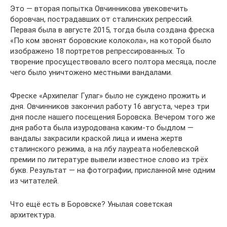
Это — вторая попытка Овчинникова увековечить
боровчан, пострадавших от сталинских репрессий.
Первая была в августе 2015, тогда была создана фреска
«По ком звонят боровские колокола», на которой было
изображено 18 портретов репрессированных. То
творение просуществовало всего полтора месяца, после
чего было уничтожено местными вандалами.
Фреске «Архипелаг Гулаг» было не суждено прожить и
дня. Овчинников закончил работу 16 августа, через три
дня после нашего посещения Боровска. Вечером того же
дня работа была изуродована каким-то быдлом —
вандалы закрасили краской лица и имена жертв
сталинского режима, а на лбу лауреата нобелевской
премии по литературе вывели известное слово из трёх
букв. Результат — на фотографии, присланной мне одним
из читателей.
Что ещё есть в Боровске? Унылая советская
архитектура.