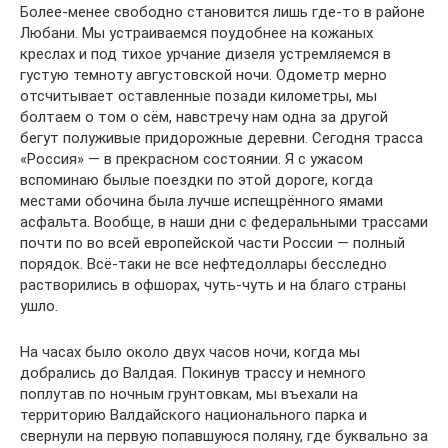
Более-менее свободно становится лишь где-то в районе
Любани. Мы устраиваемся поудобнее на кожаных
креслах и под тихое урчание дизеля устремляемся в
густую темноту августовской ночи. Одометр мерно
отсчитывает оставленные позади километры, мы
болтаем о том о сём, навстречу нам одна за другой
бегут полуживые придорожные деревни. Сегодня трасса
«Россия» — в прекрасном состоянии. Я с ужасом
вспоминаю былые поездки по этой дороге, когда
местами обочина была лучше испещрённого ямами
асфальта. Вообще, в наши дни с федеральными трассами
почти по во всей европейской части России — полный
порядок. Всё-таки не все нефтедоллары бесследно
растворились в офшорах, чуть-чуть и на благо страны
ушло.
На часах было около двух часов ночи, когда мы
добрались до Валдая. Покинув трассу и немного
поплутав по ночным грунтовкам, мы въехали на
территорию Валдайского национального парка и
свернули на первую попавшуюся поляну, где буквально за