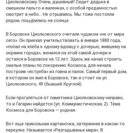
Циолковскому. Очень душевный! Сидит дядька в
смешном пальто и валенках, с особой преданностью
смотрит в небо… Не отрываясь. Мы тоже постояли
рядом, пощурились на солнце.
В Боровске Циолковского считали чудаком «не от мира
сего». Он приехал учительствовать в январе 1880 года,
«попал на хлеба к одному вдовцу с дочерью, жившему на
окраине города», женился на этой самой дочери и
остался в Боровске на 12 лет. Здесь же начал строить
смелые планы по покорению Космоса, для начала
построив «ястреба» из говна и палок. Самый первый дом,
в котором он жил в Боровске, так и стоит на ул.
Циолковского, 49 (бывшей Круглой).
Если прогуляться от памятника Циолковскому направо,
то и Гагарин найдется (ул. Коммунистическая, 2). Тема
Космоса для Боровска — родная.
Вот еще прикольная картиночка, затерянная в каком-то
переулке. Называется «Разгадыванье мира». В