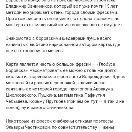
Боровск в конце 90-х не приехал инженер-строитель
Владимир Овчинников, который вот уже почти 15 лет
методично украшает стены города своими фресками.
При этом рисовать он не умеет, от слова «совсем», но
мастера этот маленький изъян совершенно не смущает.
Знакомство с боровскими шедеврами лучше всего
начинать с любезно нарисованной автором карты, где
все его творения отмечены.
Карта является частью большой фрески — «Глобуса
Боровска». Рассматривать её можно столь же долго,
сколько и творения мастеров эпохи Возрождения. Здесь
можно найти разных персонажей, так или иначе
связанных с историей города: протопопа Аввакума,
Циолковского, Пушкина, математика Пафнутия
Чебышева, Козьму Пруткова (причём он тут — я так и не
понял), ну и самого Овчинникова.
Некоторые из фресок снабжены стихами поэтессы
Эльвиры Частиковой, по совместительству — жены