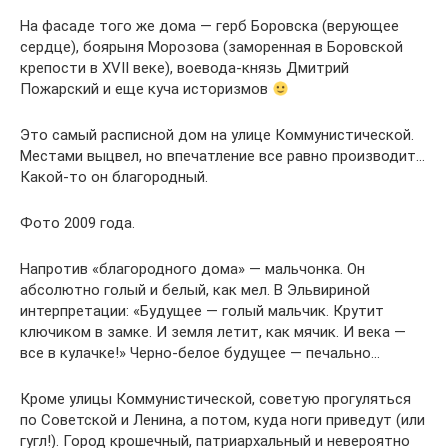
На фасаде того же дома — герб Боровска (верующее
сердце), боярыня Морозова (заморенная в Боровской
крепости в XVII веке), воевода-князь Дмитрий
Пожарский и еще куча историзмов
Это самый расписной дом на улице Коммунистической.
Местами выцвел, но впечатление все равно производит…
Какой-то он благородный.
Фото 2009 года.
Напротив «благородного дома» — мальчонка. Он
абсолютно голый и белый, как мел. В Эльвириной
интерпретации: «Будущее — голый мальчик. Крутит
ключиком в замке. И земля летит, как мячик. И века —
все в кулачке!» Черно-белое будущее — печально…
Кроме улицы Коммунистической, советую прогуляться
по Советской и Ленина, а потом, куда ноги приведут (или
гугл!). Город крошечный, патриархальный и невероятно