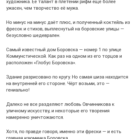
художника. Её талант в плетении рифм ещё более
ужасен, чем творчество её мужа.
Но минус на минус даёт плюс, и полученный коктейль из
фресок и стихов, выплеснутый на боровские улицы —
безусловно шедеврален.
Самый известный дом Боровска — номер 1 по улице
Коммунстической. Как раз на одном из его торцов и
расположен «Глобус Боровска».
Здание разрисовано по кругу. Но самая шиза находится
на внутренней его стороне. Чёрт возьми, это —
гениально!
Далеко не все разделяют любовь Овчинникова к
уличному искусству, и некоторые его творения
намеренно уничтожаются.
Хотя, по правде говоря, именно эти фрески — и есть
главная изюминка Боровска.