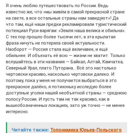
Я очень люблю путешествовать по России. Ведь
известно же, что «мы живём в самой прекрасной стране
на свете, а все остальные страны нам завидуют»! Да
что там, ещё наши предки рекламировали туристический
потенциал Руси варягам: «Земля наша велика и обильна».
С тех пор прошло более тысячи лет, а эта крылатая
фраза ничуть не потеряла своей актуальности.
Наоборот — Россия стала ещё величавее, и ещё
обильнее. И объехать её всю — жизни не хватит. Только
вслушайтесь в эти названия — Байкал, Алтай, Камчатка,
Северный Урал, плато Путорана… Всё это настолько
чертовски красиво, насколько чертовски далеко. И
поэтому, пока у меня не получается выбраться в это
прекрасное далёко, я потихоньку исследую более
доступные уголки нашей необъятной страны — среднюю
полосу России. И пусть там не так красиво, как в
вышеобозначенных локациях, зато уж точно — не менее
интересно.
Читайте также:
Топонимика Юрьев-Польского