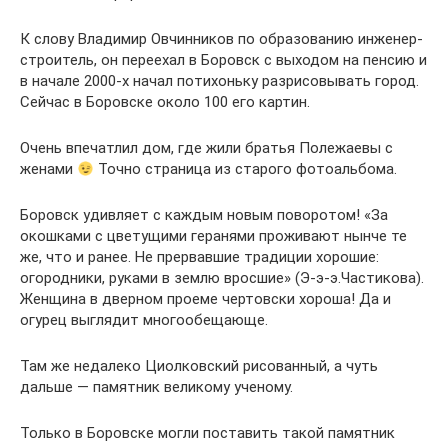
К слову Владимир Овчинников по образованию инженер-
строитель, он переехал в Боровск с выходом на пенсию и
в начале 2000-х начал потихоньку разрисовывать город.
Сейчас в Боровске около 100 его картин.
Очень впечатлил дом, где жили братья Полежаевы с
женами
Точно страница из старого фотоальбома.
Боровск удивляет с каждым новым поворотом! «За
окошками с цветущими геранями проживают нынче те
же, что и ранее. Не прервавшие традиции хорошие:
огородники, руками в землю вросшие» (Э-э-э.Частикова).
Женщина в дверном проеме чертовски хороша! Да и
огурец выглядит многообещающе.
Там же недалеко Циолковский рисованный, а чуть
дальше — памятник великому ученому.
Только в Боровске могли поставить такой памятник