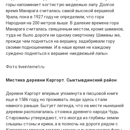
горы напоминает когтистую медвежью лапу. Долгое
время Манарага считалась самой высокой вершиной
Урала, пока в 1927 году не определили, что гора
Народная на 200 метров выше. В далекие времена гора
Манарага считалась священным местом, кроме шаманов,
туда не было дороги ни одному смертному. Шаманы же,
прежде чем подняться на вершину, задабривали гору
своими подношениями. И в наше время не каждому
суждено подняться к вершине «медвежьей лапы».
Фото liveinternet.ru
Мистика деревни Каргорт. Сыктывдинский район
Деревня Каргорт впервые упомянута в писцовой книге
еще в 1586 году, но проживать люди здесь стали
намного раньше. Бытует легенда, что на месте нынешней
деревни располагалась стоянка древнего народа Чудь.
Старожилы утверждают, что иногда из глубины земли
слышны стоны и крики, а в полночь на дороге рядом с