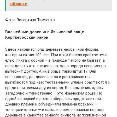
области
Фото Валентина Тимченко
Волшебные деревья в Языческой роще.
Корткеросский район
Здесь находится ряд деревьев необычной формы,
которым около 400 лет. При этом береза срастается с
елью, пихта с сосной – в природе такого не бывает, а
если делать это специально, одна порода непременно
вытеснит другую. А их в роще таких штук 17. Они
сплетаются, раздваиваются и растраиваются,
выгибаются под неестественными углами, срастаются с
представителями других пород. Без сомнения, здесь
загадочно и таинственно – это Языческая роща. По
одной из версий в роще собирались представители
древних племён и объединяли племена браками —
«очищали кровь» — и сажали в землю разные породы
деревьев в качестве вечного символа их пожизненной