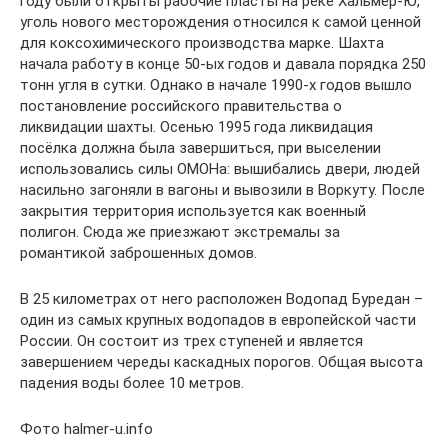
году были открыты рабочие пласты на реке Хальмер-Ю,
уголь нового месторождения относился к самой ценной
для коксохимического производства марке. Шахта
начала работу в конце 50-ых годов и давала порядка 250
тонн угля в сутки. Однако в начале 1990-х годов вышло
постановление российского правительства о
ликвидации шахты. Осенью 1995 года ликвидация
посёлка должна была завершиться, при выселении
использовались силы ОМОНа: вышибались двери, людей
насильно загоняли в вагоны и вывозили в Воркуту. После
закрытия территория используется как военный
полигон. Сюда же приезжают экстремалы за
романтикой заброшенных домов.
В 25 километрах от него расположен Водопад Буредан –
один из самых крупных водопадов в европейской части
России. Он состоит из трех ступеней и является
завершением череды каскадных порогов. Общая высота
падения воды более 10 метров.
Фото halmer-u.info