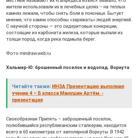
местные называют их «галфедьса изъяс». Бывало, что
жители использовали их в лечебных целях – на теплых
камнях лежали, чтобы снять боли в пояснице. Бытует
мнение, что камни способны «заряжать» людей энергией.
С научной стороны — это сидеритовые конкреции,
состоящие из карбоната железа, которые выпали из
толщи пород, когда река подмыла берег.
Фото mindraw.web.ru
Хальмер-Ю: брошенный поселок и водопад. Воркута
Читайте также:
ИНЗА Презентацию выполнил
ученик 4 – Б класса Манушин Артём. -
презентация
Своеобразная Припять – заброшенный поселок,
полюбившийся республиканским сталкерам, находится
всего в 60 километрах от заполярной Воркуты. В 1942