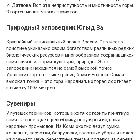
И. Дятлова. Вот эта неприступность и мистичность горы
Отортен манит многих туристов.
Природный заповедник Югыд Ва
Крупнейший национальный парк в России. Это место
поистине уникально своим богатством различных редких
биологических ресурсов и многообразием сохранившихся
памятников истории, культуры, природы. Этот
заповедник находится на самой высокой точке
Уральских гор, на стыке границ Азии и Европы. Самая
высокая точка – это гора Народная, которая достигает
в высоту 1895 метров.
Сувениры
У путешественников, которые хотя оставить приятную
память о поездке в республику, популярны изделия
народных промыслов. Из Коми охотно везут сумки,
кошельки, перчатки, безрукавки, головные уборы и пояса
из оленьего меха, берестяные туески, поделки из дерева