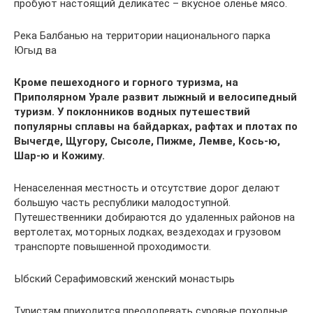
пробуют настоящий деликатес – вкусное оленье мясо.
Река Балбанью на территории национального парка
Югыд ва
Кроме пешеходного и горного туризма, на
Приполярном Урале развит лыжный и велосипедный
туризм. У поклонников водных путешествий
популярны сплавы на байдарках, рафтах и плотах по
Вычегде, Щугору, Сысоле, Пижме, Лемве, Кось-ю,
Шар-ю и Кожиму.
Ненаселенная местность и отсутствие дорог делают
большую часть республики малодоступной.
Путешественники добираются до удаленных районов на
вертолетах, моторных лодках, вездеходах и грузовом
транспорте повышенной проходимости.
Ыбский Серафимовский женский монастырь
Туристам приходится преодолевать суровые походные