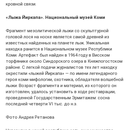
кровной связи.
«Лыжа Йиркапа». Национальный музей Коми
Фрагмент мезолитической лыжи со скульптурной
головой лося на носке является самой древней из
известных найденных на планете лыж. Уникальная
находка ранится в Национальном музее Республики
Коми. Артефакт был найден в 1964 году в Висском
торфянике около Синдорского озера в Княжпогостском
районе. С легкой подачи журналистов тех лет находку
окрестили «лыжей Йиркапа» — по имени легендарного
героя коми мифологии, охотника, обладателя волшебной
лыжи. Возраст фрагмента и материал, из которого он
изготовлен, удалось установить в ходе реставрации,
проведенной Государственным Эрмитажем: сосна
последней четверти VI тыс. до н.э.
Фото Андрея Ретанова