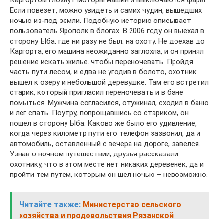
Каргортом глохнут моторы машин и выключаются фары.
Если повезет, можно увидеть и самих чудин, вышедших
ночью из-под земли. Подобную историю описывает
пользователь Ярополк в блогах. В 2006 году он выехал в
сторону Ыба, где ни разу не был, на охоту. Не доехав до
Каргорта, его машина неожиданно заглохла, и он принял
решение искать жилье, чтобы переночевать. Пройдя
часть пути лесом, и едва не угодив в болото, охотник
вышел к озеру и небольшой деревушке. Там его встретил
старик, который пригласил переночевать и в бане
помыться. Мужчина согласился, отужинал, сходил в баню
и лег спать. Поутру, попрощавшись со стариком, он
пошел в сторону Ыба. Каково же было его удивление,
когда через километр пути его телефон зазвонил, да и
автомобиль, оставленный с вечера на дороге, завелся.
Узнав о ночном путешествии, друзья рассказали
охотнику, что в этом месте нет никаких деревенек, да и
пройти тем путем, которым он шел ночью – невозможно.
Читайте также:
Министерство сельского
хозяйства и продовольствия Рязанской