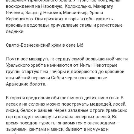
восхождения на Народную, Колокольню, Манарагу,
Янченко, Защиту, Нёройка, Манси-ньёр, Урал и
Карпинского. Они приходят в горы, чтобы увидеть
красивые водопады, причудливые скалы и реликтовые
ледники.
Свято-Вознесенский храм в селе Ыб
Почти все маршруты к сердцу самой возвышенной части
Уральского хребта начинаются от Инты. Некоторые
группы стартуют из Печоры и добираются до красивой
альпийской вершины Сабля через протяженные
Аранецкие болота.
В горах и предгорьях обитает много диких животных. В
лесах и на склонах можно повстречать медведей, лосей,
лисиц, белок и зайцев. Через западные отроги Уральских
гор проходят маршруты выпаса северных оленей. Во
время походов туристы знакомятся с оленеводами —
зырянами, хантами и манси, бывают в их чумах и