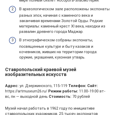
мире полный скелет носорога-эласмотерия.
В археологическом зале расположены экспонаты
разных эпох, начиная с каменного века и
заканчивая временами Золотой Орды. Редкие
материалы: каменный крест XI века, находки из
развалин древнего города Маджар.
В этнографическом собраны экспонаты,
посвященные культуре и быту казаков и
кочевников, живших на территории города:
оружие, украшения, кухонная утварь.
Ставропольский краевой музей
изобразительных искусств
Адрес:
ул. Дзержинского, 115-119
Телефон:
Сайт:
https://artmuseum26.ru/
Режим работы:
11.00-19.00 вт-
вс, пн — выходной день
Стоимость:
70 рублей
Музей начал работать в 1962 году по инициативе
ставропольских художников. 25 тысяч экспонатов