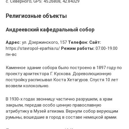
с. Северного; GPS: 45.26808, 42.84329
Религиозные объекты
Андреевский кафедральный собор
Адрес:
ул. Дзержинского, 157
Телефон:
Сайт:
https://stavropol-eparhia.ru/
Режим работы:
07.00-19.00
пн-вс
Каменное здание собора было построено в 1897 году по
проекту архитектора Г. Кускова. Дореволюционную
постройку расписывал Коста Хетагуров. Спустя 10 лет
возвели колокольню.
В 1930-х годах звонницу частично разрушили, а храм
закрыли, передав особо ценную православную
атрибутику в Музей атеизма. Вернули собор верующим
румыны, вошедшие в город в составе немецкой армии.