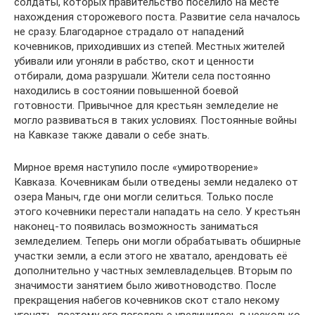
солдаты, которых правительство поселило на месте
нахождения сторожевого поста. Развитие села началось
не сразу. Благодарное страдало от нападений
кочевников, приходивших из степей. Местных жителей
убивали или угоняли в рабство, скот и ценности
отбирали, дома разрушали. Жители села постоянно
находились в состоянии повышенной боевой
готовности. Привычное для крестьян земледелие не
могло развиваться в таких условиях. Постоянные войны
на Кавказе также давали о себе знать.
Мирное время наступило после «умиротворение»
Кавказа. Кочевникам были отведены земли недалеко от
озера Маныч, где они могли селиться. Только после
этого кочевники перестали нападать на село. У крестьян
наконец-то появилась возможность заниматься
земледелием. Теперь они могли обрабатывать обширные
участки земли, а если этого не хватало, арендовать её
дополнительно у частных землевладельцев. Вторым по
значимости занятием было животноводство. После
прекращения набегов кочевников скот стало некому