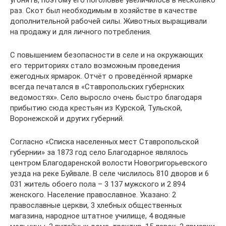
угонять, поэтому его поголовье увеличилось в несколько
раз. Скот был необходимым в хозяйстве в качестве
дополнительной рабочей силы. Животных выращивали
на продажу и для личного потребления.
С повышением безопасности в селе и на окружающих
его территориях стало возможным проведения
ежегодных ярмарок. Отчёт о проведённой ярмарке
всегда печатался в «Ставропольских губернских
ведомостях». Село выросло очень быстро благодаря
прибытию сюда крестьян из Курской, Тульской,
Воронежской и других губерний.
Согласно «Списка населенных мест Ставропольской
губернии» за 1873 год село Благодарное являлось
центром Благодаренской волости Новогригорьевского
уезда на реке Буйвале. В селе числилось 810 дворов и 6
031 житель обоего пола – 3 137 мужского и 2 894
женского. Население православное. Указано: 2
православные церкви, 3 хлебных общественных
магазина, народное штатное училище, 4 водяные