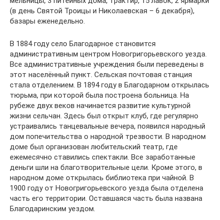
мельницы, 3 питейных дома, трактир, 15 лавок, 2 ярмарки
(в день Святой Троицы и Николаевская – 6 декабря),
базары еженедельно.
В 1884 году село Благодарное становится
административным центром Новогригорьевского уезда.
Все административные учреждения были переведены в
этот населённый пункт. Сельская почтовая станция
стала отделением. В 1894 году в Благодарном открылась
тюрьма, при которой была построена больница. На
рубеже двух веков начинается развитие культурной
жизни сельчан. Здесь был открыт клуб, где регулярно
устраивались танцевальные вечера, появился народный
дом попечительства о народной трезвости. В народном
доме был организован любительский театр, где
ежемесячно ставились спектакли. Все заработанные
деньги шли на благотворительные цели. Кроме этого, в
народном доме открылась библиотека при чайной. В
1900 году от Новогригорьевского уезда была отделена
часть его территории. Оставшаяся часть была названа
Благодаринским уездом.