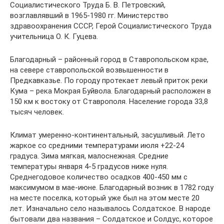
Социалистического Труда Б. В. Петровский,
возглавлявший в 1965-1980 гг. Министерство
здравоохранения СССР, Герой Социалистического Труда
учительница О. К. Гуцева.
Благодарный – районный город в Ставропольском крае,
на севере ставропольской возвышенности в
Предкавказье. По городу протекает левый приток реки
Кума – река Мокрая Буйвола. Благодарный расположен в
150 км к востоку от Ставрополя. Население города 33,8
тысяч человек.
Климат умеренно-континентальный, засушливый. Лето
жаркое со средними температурами июля +22-24
градуса. Зима мягкая, малоснежная. Средние
температуры января 4-5 градусов ниже нуля.
Среднегодовое количество осадков 400-450 мм с
максимумом в мае-июне. Благодарный возник в 1782 году
на месте поселка, который уже был на этом месте 20
лет. Изначально село называлось Солдатское. В народе
бытовали два названия – Солдатское и Солдус, которое