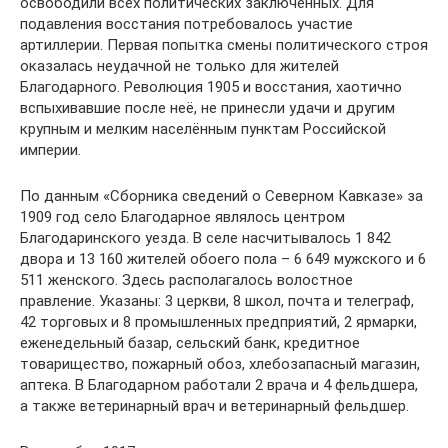
освободили всех политических заключённых. Для
подавления восстания потребовалось участие
артиллерии. Первая попытка смены политического строя
оказалась неудачной не только для жителей
Благодарного. Революция 1905 и восстания, хаотично
вспыхивавшие после неё, не принесли удачи и другим
крупным и мелким населённым пунктам Российской
империи.
По данным «Сборника сведений о Северном Кавказе» за
1909 год село Благодарное являлось центром
Благодаринского уезда. В селе насчитывалось 1 842
двора и 13 160 жителей обоего пола – 6 649 мужского и 6
511 женского. Здесь располагалось волостное
правление. Указаны: 3 церкви, 8 школ, почта и телеграф,
42 торговых и 8 промышленных предприятий, 2 ярмарки,
еженедельный базар, сельский банк, кредитное
товарищество, пожарный обоз, хлебозапасный магазин,
аптека. В Благодарном работали 2 врача и 4 фельдшера,
а также ветеринарный врач и ветеринарный фельдшер.