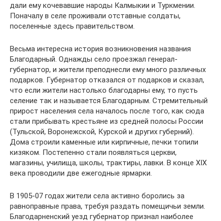
дали ему кочевавшие народы Калмыкии и Туркмении.
Поначалу в селе проживали отставные солдаты,
поселенные здесь правительством.
Весьма интересна история возникновения названия
Благодарный. Однажды село проезжал генерал-
губернатор, и жители преподнесли ему много различных
подарков. Губернатор отказался от подарков и сказал,
что если жители настолько благодарны ему, то пусть
селение так и называется Благодарным. Стремительный
прирост населения села началось после того, как сюда
стали прибывать крестьяне из средней полосы России
(Тульской, Воронежской, Курской и других губерний).
Дома строили каменные или кирпичные, печки топили
кизяком. Постепенно стали появляться церкви,
магазины, училища, школы, трактиры, лавки. В конце XIX
века проводили две ежегодные ярмарки.
В 1905-07 годах жители села активно боролись за
равноправные права, требуя раздать помещичьи земли.
Благодарненский уезд губернатор признал наиболее