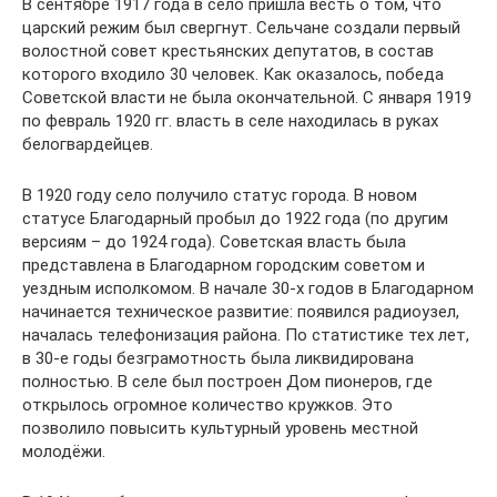
В сентябре 1917 года в село пришла весть о том, что
царский режим был свергнут. Сельчане создали первый
волостной совет крестьянских депутатов, в состав
которого входило 30 человек. Как оказалось, победа
Советской власти не была окончательной. С января 1919
по февраль 1920 гг. власть в селе находилась в руках
белогвардейцев.
В 1920 году село получило статус города. В новом
статусе Благодарный пробыл до 1922 года (по другим
версиям – до 1924 года). Советская власть была
представлена в Благодарном городским советом и
уездным исполкомом. В начале 30-х годов в Благодарном
начинается техническое развитие: появился радиоузел,
началась телефонизация района. По статистике тех лет,
в 30-е годы безграмотность была ликвидирована
полностью. В селе был построен Дом пионеров, где
открылось огромное количество кружков. Это
позволило повысить культурный уровень местной
молодёжи.