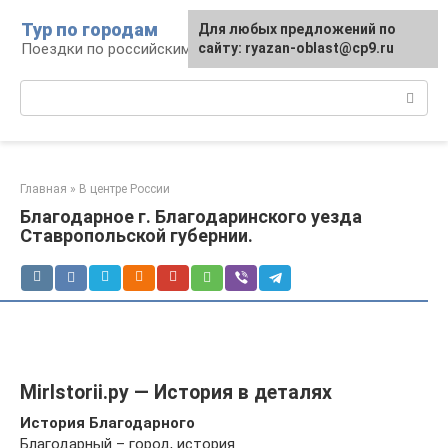
Перейти
Тур по городам
Для любых предложений по
к
Поездки по российским городам
сайту: ryazan-oblast@cp9.ru
контенту
Поиск:
Главная
»
В центре России
Благодарное г. Благодаринского уезда
Ставропольской губернии.
MirIstorii.ру — История в деталях
История
Благодарного
Благодарный – город, история