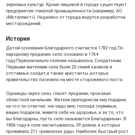
зерновых культур. Кроме пищевой в городе существуют
предприятия тяжёлой промышленности (например, АО
«Металлист»). Недалеко от города ведутся разработки
месторождений.
История
Датой основания Благодарного считается 1782 год.По
народному преданию село основано в 1764
году.Первоначально селение называлось Солдатским.
Первыми жителями села были 20 семей казаков и
отставных солдат,а также арестанты ,которых
правительство поселило на месте сторожевого поста.
Однажды через село, гласит предание, проезжал
областной начальник. Жители преподнесли ему подарки,
на что он ответил: «не надо мне, господа служивые,
ваших подарков, живите себе на здоровье, а за то, что
вы благодарны, пусть село называется Благодарным». В
1806 году в селе насчитывалось 39 домов, в которых
проживало 211 «ревизских душ». Наиболее быстрый рост