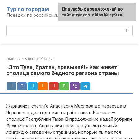
Перейти
Тур по городам
Для любых предложений по
к
Поездки по российским городам
сайту: ryazan-oblast@cp9.ru
контенту
Поиск:
Главная
»
В центре России
«Это Тува, братан, привыкай!» Как живет
столица самого бедного региона страны
Журналист cherinfo Анастасия Маслова до переезда в
Череповец два года жила и работала в Кызыле —
столице Республики Тыва. В продолжение нашей рубрики
#рукойподать Анастасия написала увлекательный
лонгрид о загадочных тувинцах, которые пытаются
стать современными, но продолжают жить разведением