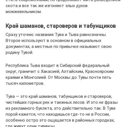
скота и все так же изгоняют злых духов
можжевельником.
Край шаманов, староверов и табунщиков
Сразу уточню: названия Тува и Тыва равнозначны.
Второе используют в основном в официальных
документах, а местные по привычке называют свою
родину Тувой.
Республика Тыва входит в Сибирский федеральный
округ, граничит с Хакасией, Алтайским, Красноярским
краями и Монголией. От Москвы до Тувы почти пять
тысяч километров.
Тува — это край шаманов, табунщиков и староверов,
чистейших горных рек и таежных лесов. И это не фразы
из рекламного буклета, это действительно так. В Туве
порой кажется, что находишься где-то не в России,
особенно остро это ощущается в районных городках,
где живут одни тувинцы.