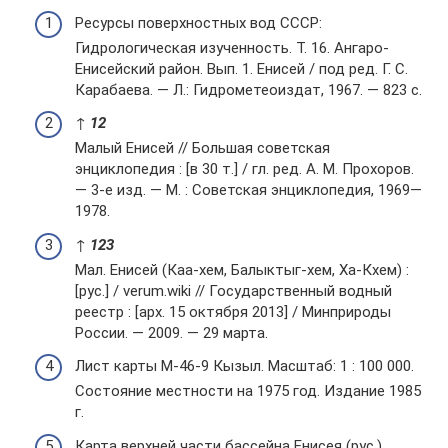
Ресурсы поверхностных вод СССР:
Гидрологическая изученность. Т. 16. Ангаро-
Енисейский район. Вып. 1. Енисей / под ред. Г. С.
Карабаева. — Л.: Гидрометеоиздат, 1967. — 823 с.
↑
1
2
Малый Енисей // Большая советская
энциклопедия : [в 30 т.] / гл. ред. А. М. Прохоров.
— 3-е изд. — М. : Советская энциклопедия, 1969—
1978.
↑
1
2
3
Мал. Енисей (Каа-хем, Балыктыг-хем, Ха-Кхем) :
[рус.] / verum.wiki // Государственный водный
реестр : [арх. 15 октября 2013] / Минприроды
России. — 2009. — 29 марта.
Лист карты M-46-9 Кызыл. Масштаб: 1 : 100 000.
Состояние местности на 1975 год. Издание 1985
г.
Карта верхней части бассейна Енисея (рус.).