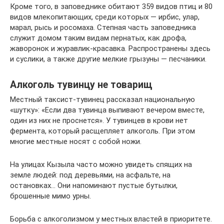
Кроме того, в заповеднике обитают 359 видов птиц и 80
видов млекопитающих, среди которых — ирбис, улар,
марал, рысь и росомаха. Степная часть заповедника
служит домом таким видам пернатых, как дрофа,
жаворонок и журавлик-красавка. Распространены здесь
и суслики, а также другие мелкие грызуны — песчаники.
Алкоголь тувинцу не товарищ
Местный таксист-тувинец рассказал национальную
«шутку»: «Если два тувинца выпивают вечером вместе,
один из них не проснется». У тувинцев в крови нет
фермента, который расщепляет алкоголь. При этом
многие местные носят с собой ножи.
На улицах Кызыла часто можно увидеть спящих на
земле людей: под деревьями, на асфальте, на
остановках… Они напоминают пустые бутылки,
брошенные мимо урны.
Борьба с алкоголизмом у местных властей в приоритете.