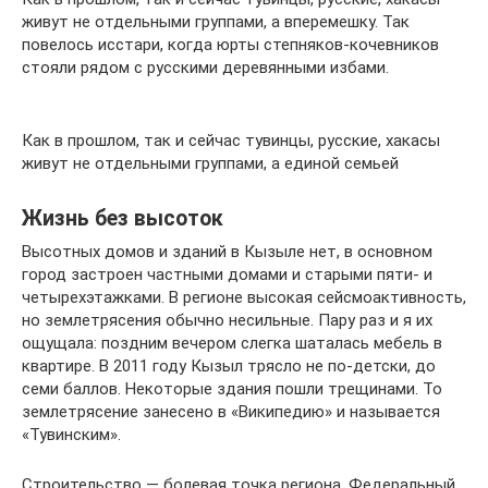
живут не отдельными группами, а вперемешку. Так
повелось исстари, когда юрты степняков-кочевников
стояли рядом с русскими деревянными избами.
Как в прошлом, так и сейчас тувинцы, русские, хакасы
живут не отдельными группами, а единой семьей
Жизнь без высоток
Высотных домов и зданий в Кызыле нет, в основном
город застроен частными домами и старыми пяти- и
четырехэтажками. В регионе высокая сейсмоактивность,
но землетрясения обычно несильные. Пару раз и я их
ощущала: поздним вечером слегка шаталась мебель в
квартире. В 2011 году Кызыл трясло не по-детски, до
семи баллов. Некоторые здания пошли трещинами. То
землетрясение занесено в «Википедию» и называется
«Тувинским».
Строительство — болевая точка региона. Федеральный