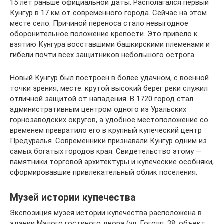
15 лет раньше официальной даты. Располагался первый
Кунгур в 17 км от современного города. Сейчас на этом
месте село. Причиной переноса стало невыгодное
оборонительное положение крепости. Это привело к
взятию Кунгура восставшими башкирскими племенами и
гибели почти всех защитников небольшого острога.
Новый Кунгур был построен в более удачном, с военной
точки зрения, месте: крутой высокий берег реки служил
отличной защитой от нападения. В 1720 город стал
административным центром одного из Уральских
горнозаводских округов, а удобное местоположение со
временем превратило его в крупный купеческий центр
Предуралья. Современники признавали Кунгур одним из
самых богатых городов края. Свидетельство этому —
памятники торговой архитектуры и купеческие особняки,
сформировавшие привлекательный облик поселения.
Музей истории купечества
Экспозиция музея истории купечества расположена в
здании Малого гостиного двора (ул. Гоголя, 38, объект