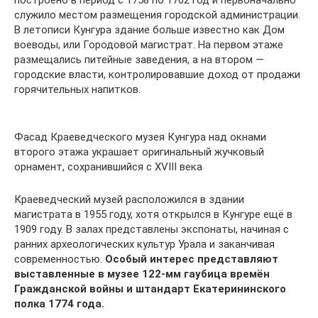
построено в период с 1758 по 1762 год и первоначально
служило местом размещения городской администрации.
В летописи Кунгура здание больше известно как Дом
воеводы, или Городовой магистрат. На первом этаже
размещались питейные заведения, а на втором —
городские власти, контролировавшие доход от продажи
горячительных напитков.
Фасад Краеведческого музея Кунгура над окнами
второго этажа украшает оригинальный жучковый
орнамент, сохранившийся с XVIII века
Краеведческий музей расположился в здании
магистрата в 1955 году, хотя открылся в Кунгуре ещё в
1909 году. В залах представлены экспонаты, начиная с
ранних археологических культур Урала и заканчивая
современностью.
Особый интерес представляют
выставленные в музее 122-мм гаубица времён
Гражданской войны и штандарт Екатерининского
полка 1774 года.