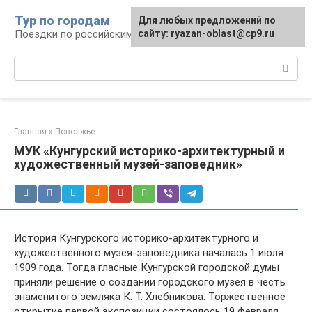
Перейти
Тур по городам
Для любых предложений по
к
Поездки по российским городам
сайту: ryazan-oblast@cp9.ru
контенту
Поиск:
Главная
»
Поволжье
МУК «Кунгурский историко-архитектурный и
художественный музей-заповедник»
История Кунгурского историко-архитектурного и
художественного музея-заповедника началась 1 июля
1909 года. Тогда гласные Кунгурской городской думы
приняли решение о создании городского музея в честь
знаменитого земляка К. Т. Хлебникова. Торжественное
открытие первой экспозиции состоялось 19 февраля