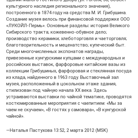
культурного наследия регионального значения),
построенного в 1874 году на средства М. И. Грибушина.
Создание музея велось при финансовой поддержке ООО
«ЛУКОЙЛ-Пермь». Основные разделы: история Великого
Сибирского тракта; кожевенно-обувное дело;
производство керамики; хлеботорговля и чаеторговля;
благотворительность и меценатство; купеческий быт.
Среди многочисленных экспонатов награды,
привезенные кунгурскими купцами с международных и
российских выставок, фарфоровые китайские вазы из
коллекции Грибушиных, фарфоровая и стеклянная посуда
из клада, найденного в 1963 году. Выставочный зал
музея, расположенный в цокольном этаже здания,
стилизован под чайную начала ХХ века. Здесь
устраиваются выставки по чайной тематике, проводятся
костюмированные мероприятия с чаепитием: «Мы за
чаем не скучаем», «В гостях у самовара», «В кунгурской
чайной».
—Наталья Пастухова 13:52, 2 марта 2012 (MSK)