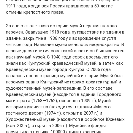
1911 года, когда вся Россия праздновала 50-летие
отмены крепостного права.
За свою столетнюю историю музей пережил немало
перемен. Эвакуацию 1918 года, путешествие из здания в
здание, закрытие в 1936 году и возрождение спустя
четыре года. Название музея менялось неоднократно. В
первые десятилетия советской власти он был известен
как научный музей. С 1940 года сорок восемь лет его
знали как Кунгурский краеведческий музей, а затем как
Краеведческий музей города Кунгура. С 2006 года
началась новая страница музейной истории. Музей был
переименован в Кунгурский историко-архитектурный и
художественный музей-заповедник. В его составе:
Краеведческий музей (находится в здании Городового
магистрата (1758—1762), основан в 1909 г.), Музей
истории купечества (находится в здании «Малого
гостиного двора» (1974 г.), открыт в 2007 г.) и
Художественный музей (находится в особняке Юхневых
(кон. ХIХ в.), открыт в 2006 г.). Музейные фонды
насчитывают свыше 100000 единиц хранения.