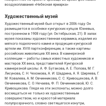
воздухоплавания «Небесная ярмарка»
Художественный музей
Художественный музей был открыт в 2006 году. Он
размещается в особняке кунгурских купцов Юхневых,
построенном в 1908 году (ул. Октябрьская, 21). В залах
музея показаны художественная керамика, изделия из
мягкого поделочного камня и продукция кунгурской
артели им. XVIII партконференции, а также картины
российских живописцев ХХ века. В камнерезной
коллекции — работы самых известных художников и
мастеров ХХ века, представителей Кунгурской
камнерезной школы: А. Ф. Бутакова, А. Е. Попова, М. Г.
Лисунова, С. Н. Чехомова, А. И. Шадрина, А. Я. Ширяева, Г.
М. Ковалева, А. М. Овчинникова, С. С. Кривощекова, А. В.
Овчинникова, С. О. Нечаева, Ф. П. Овчинниковой, Ю. С.
Кривощекова. Глядя на эти экспонаты, можно долго
восхищаться не только их художественным
совершенством, но и красотой материала:
полупрозрачного, словно светящегося изнутри,