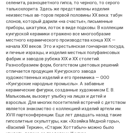
селенита, разноцветного гипса, то черного, то серого
талькохлорита. Здесь же представлены изделия
неизвестных ав-торов первой половины XX века: табун
слонов, который дарили «на счастье», письменные
приборы, шкатулки, лоток в виде подковы. В коллекции
кунгурской керамики отражено все многообразие
местного керамического производства конца XIX —
начала XXI веков. Это и крестьянская гончарная посуда,
и печные изразцы, и изделия местных полуфаянсовых
фабрик и заводов рубежа XIX и XX столетий.
Разнообразием форм, богатством цветовых решений
отличается продукция Кунгурского завода
художественных изделий и его преемника — ООО
«Кунгурские народные промыслы». А забавные
керамические фигурки, созданные художником Е. В.
Мальковым, вызовут улыбку на лицах и детей и
взрослых. Для многих посетителей встречей с детством
является знакомство с коллекцией изделий артели им.
XVIII партконференции. Еще лет двадцать назад такие
гипсолитные скульптуры, как «Хозяйка Медной горы»,
«Василий Теркин», «Старик Хоттабыч» можно было