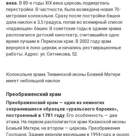
века.
В 80-е годы XIX века церковь подверглась
перестройке. В частности, была возведена новая 70-
метровая колокольня. Сразу после постройки башня
дала наклон в 3,5 градуса, попав во всемирный список
«падающих» башен. В советские годы в здании храма
располагался детский кинотеатр, считавшийся одно
время лучшим в Пермском крае. В 2002 году храм
вернулся в лоно церкви, и начались реставрационные
работы. Адрес: ул. Ситникова, 52.
Колокольня храма Тихвинской иконы Божией Матери
имеет небольшой наклон
Преображенский храм
Преображенский храм — один из немногих
сохранившихся образцов «уральского барокко»,
построенный в 1781 году.
Его особенность — два
этажа. На первом располагается храм Казанской иконы
Божьей Матери, на втором — церковь Преображения
Господня. Здание вернули верующим в 1994 году, и около