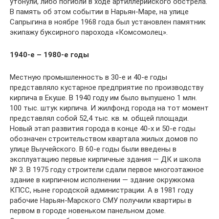
утонули, либо погибли в ходе артиллерийского обстрела.
В память об этом событии в Нарьян-Маре, на улице
Сапрыгина в ноябре 1968 года был установлен памятник
экипажу буксирного парохода «Комсомолец».
1940-е – 1980-е годы
Местную промышленность в 30-е и 40-е годы
представляло кустарное предприятие по производству
кирпича в Екуше. В 1940 году им было выпушено 1 млн.
100 тыс. штук кирпича. И жилфонд города на тот момент
представлял собой 52,4 тыс. кв. м. общей площади.
Новый этап развития города в конце 40-х и 50-е годы
обозначен строительством квартала жилых домов по
улице Выучейского. В 60-е годы были введены в
эксплуатацию первые кирпичные здания — ДК и школа
№ 3. В 1975 году строители сдали первое многоэтажное
здание в кирпичном исполнении — здание окружкома
КПСС, ныне городской администрации. А в 1981 году
рабочие Нарьян-Марского СМУ получили квартиры в
первом в городе новеньком панельном доме.