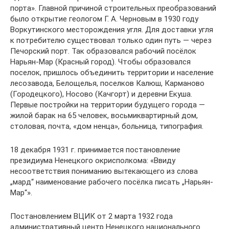
порта». Главной причиной строительных преобразований
было открытие геологом Г. А. Черновым в 1930 году
Воркутинского месторождения угля. Для доставки угля
к потребителю существовал только один путь — через
Печорский порт. Так образовался рабочий посёлок
Нарьян-Мар (Красный город). Чтобы образовался
поселок, пришлось объединить территории и население
лесозавода, Белощелья, поселков Калюш, Карманово
(Городецкого), Носово (Качгорт) и деревни Екуша.
Первые постройки на территории будущего города —
жилой барак на 65 человек, восьмиквартирный дом,
столовая, почта, «дом ненца», больница, типография.
18 декабря 1931 г. принимается постановление
президиума Ненецкого окрисполкома: «Ввиду
несоответствия пониманию вытекающего из слова
„мард“ наименование рабочего посёлка писать „Нарьян-
Мар“».
Постановлением ВЦИК от 2 марта 1932 года
административный центр Ненецкого национального