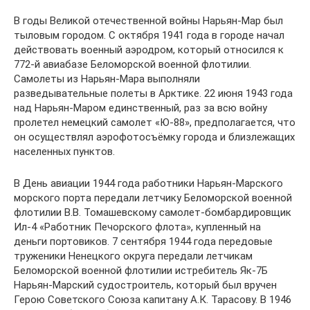
В годы Великой отечественной войны Нарьян-Мар был
тыловым городом. С октября 1941 года в городе начал
действовать военный аэродром, который относился к
772-й авиабазе Беломорской военной флотилии.
Самолеты из Нарьян-Мара выполняли
разведывательные полеты в Арктике. 22 июня 1943 года
над Нарьян-Маром единственный, раз за всю войну
пролетел немецкий самолет «Ю-88», предполагается, что
он осуществлял аэрофотосъёмку города и близлежащих
населенных пунктов.
В День авиации 1944 года работники Нарьян-Марского
морского порта передали летчику Беломорской военной
флотилии В.В. Томашевскому самолет-бомбардировщик
Ил-4 «Работник Печорского флота», купленный на
деньги портовиков. 7 сентября 1944 года передовые
труженики Ненецкого округа передали летчикам
Беломорской военной флотилии истребитель Як-7Б
Нарьян-Марский судостроитель, который был вручен
Герою Советского Союза капитану А.К. Тарасову. В 1946