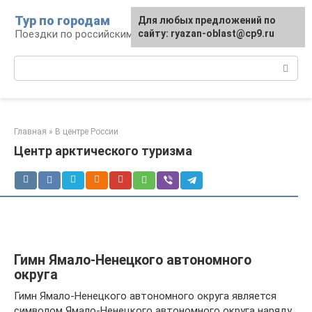
Перейти
Тур по городам
Для любых предложений по
к
Поездки по российским городам
сайту: ryazan-oblast@cp9.ru
контенту
Поиск:
Главная
»
В центре России
Центр арктического туризма
Гимн Ямало-Ненецкого автономного
округа
Гимн Ямало-Ненецкого автономного округа является
символом Ямало-Ненецкого автономного округа наряду