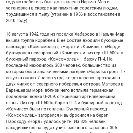
году истребитель был доставлен в Нарьян-Мар и
установлен в сквере как памятник советским людям,
трудившимся в тылу (утрачен в 1956 и восстановлен в
2010 году).
16 августа 1942 года из поселка Хабарово в Нарьян-Мар
вышла группа кораблей. В ее состав входили буксирные
пароходы «Комсомолец», «Норд» и «Комилес». «Норд»
буксировал неисправный «Комилес» и лихтер «Ш-500», а
буксирный пароход «Комсомолец» – баржу П-4. На
последней находилось 300 человек, большинство из
которых были заключенными лагерей «Норильстроя». 17
августа около 7 часов утра, когда караван проходил в
двух милях от северного побережья острова Матвеев в
Баренцевом море, вблизи него всплыла германская
подводная лодка U-209, открывшая артиллерийский
огонь. Лихтер «Ш-500», баржа П-4 и буксирный пароход
«Комилес» были потоплены. Буксирный пароход
«Комсомолец» загорелся и выбросился на берег.
Пароходу «Норд» удалось уйти. Из 328 человек,
находившихся на судах уничтоженного каравана, 305