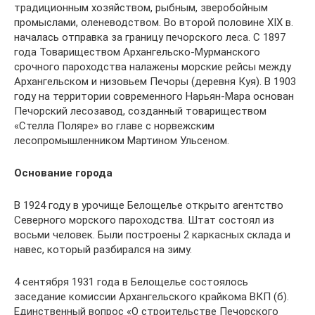
традиционным хозяйством, рыбным, зверобойным
промыслами, оленеводством. Во второй половине XIX в.
началась отправка за границу печорского леса. С 1897
года Товариществом Архангельско-Мурманского
срочного пароходства налажены морские рейсы между
Архангельском и низовьем Печоры (деревня Куя). В 1903
году на территории современного Нарьян-Мара основан
Печорский лесозавод, созданный товариществом
«Стелла Поляре» во главе с норвежским
лесопромышленником Мартином Ульсеном.
Основание города
В 1924 году в урочище Белощелье открыто агентство
Северного морского пароходства. Штат состоял из
восьми человек. Были построены 2 каркасных склада и
навес, который разбирался на зиму.
4 сентября 1931 года в Белощелье состоялось
заседание комиссии Архангельского крайкома ВКП (б).
Единственный вопрос «О строительстве Печорского