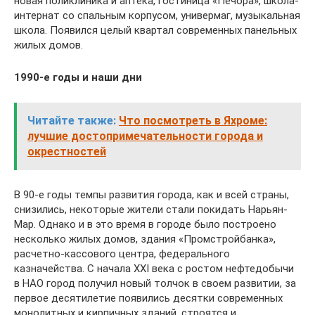
новая поликлиника и аптека, гостиница «Печора», школа-
интернат со спальным корпусом, универмаг, музыкальная
школа. Появился целый квартал современных панельных
жилых домов.
1990-е годы и наши дни
Читайте также:
Что посмотреть в Яхроме:
лучшие достопримечатель­ности города и
окрестностей
В 90-е годы темпы развития города, как и всей страны,
снизились, некоторые жители стали покидать Нарьян-
Мар. Однако и в это время в городе было построено
несколько жилых домов, здания «Промстройбанка»,
расчетно-кассового центра, федерального
казначейства. С начала XXI века с ростом нефтедобычи
в НАО город получил новый толчок в своем развитии, за
первое десятилетие появились десятки современных
монолитных и кирпичных зданий, строятся и