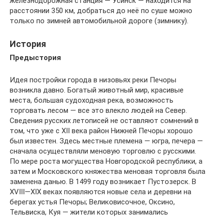
железнодорожная станция — Усинск — находится на
расстоянии 350 км, добраться до неё по суше можно
только по зимней автомобильной дороге (зимнику).
История
Предыстория
Идея постройки города в низовьях реки Печоры
возникла давно. Богатый животный мир, красивые
места, большая судоходная река, возможность
торговать лесом — все это влекло людей на Север.
Сведения русских летописей не оставляют сомнений в
том, что уже с ХII века район Нижней Печоры хорошо
был известен. Здесь местные племена — югра, печера —
сначала осуществляли меновую торговлю с русскими.
По мере роста могущества Новгородской республики, а
затем и Московского княжества меновая торговля была
заменена данью. В 1499 году возникает Пустозерск. В
XVIII—XIX веках появляются новые села и деревни на
берегах устья Печоры; Великовисочное, Оксино,
Тельвиска, Куя — жители которых занимались