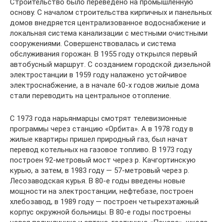
Строительство было переведено на промышленную
основу. С началом строительства кирпичных и панельных
домов внедряется централизованное водоснабжение и
локальная система канализации с местными очистными
сооружениями. Совершенствовалась и система
обслуживания горожан. В 1955 году открылся первый
автобусный маршрут. С созданием городской дизельной
электростанции в 1959 году налажено устойчивое
электроснабжение, а в начале 60-х годов жилые дома
стали переводить на центральное отопление.
С 1973 года нарьянмарцы смотрят телевизионные
программы через станцию «Орбита». А в 1978 году в
жилые квартиры пришел природный газ, был начат
перевод котельных на газовое топливо. В 1973 году
построен 92-метровый мост через р. Качгортинскую
курью, а затем, в 1983 году — 57-метровый через р.
Лесозаводская курья. В 80-е годы введены новые
мощности на электростанции, нефтебазе, построен
хлебозавод, в 1989 году — построен четырехэтажный
корпус окружной больницы. В 80-е годы построены