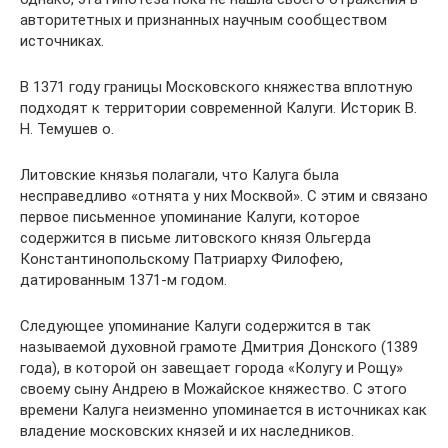
авторитетных и признанных научным сообществом
источниках.
В 1371 году границы Московского княжества вплотную
подходят к территории современной Калуги. Историк В.
Н. Темушев о.
Литовские князья полагали, что Калуга была
несправедливо «отнята у них Москвой». С этим и связано
первое письменное упоминание Калуги, которое
содержится в письме литовского князя Ольгерда
Константинопольскому Патриарху Филофею,
датированным 1371-м годом.
Следующее упоминание Калуги содержится в так
называемой духовной грамоте Дмитрия Донского (1389
года), в которой он завещает города «Колугу и Рощу»
своему сыну Андрею в Можайское княжество. С этого
времени Калуга неизменно упоминается в источниках как
владение московских князей и их наследников.