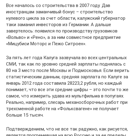
Все началось со строительства в 2007 году. Дав
иностранцам заманчивый бонус – строительство
нулевого цикла за счет области, калужский губернатор
таки заманил инвесторов из Германии. А дальше
завертелось: появился по производству грузовиков
«Вольво» и «Рено», а за ним совместное предприятие
«Мицубиси Моторс и Пежо Ситроен».
За пять лет года Калуга зазвучала во всех центральных
СМИ, так как по уровню средней зарплаты поднялась с
80 на 3 место после Москвы и Подмосковья. Если верить
статистическим данным, средняя зарплата по Калуге за
январь 2012 года составила 28223,2 рубля, но каждый
понимает, что все эти средние цифры – это почти то же
самое, что измерить удава из мультфильма в попугаях.
Реально, например, слесарь механосборочных работ при
трехсменной работе на «Фольксвагене» не получает
больше 15 тысяч.
Подтверждением, что не все так радужно, как рисуется,
является прогремевшая на всю Россию и за ее пределы