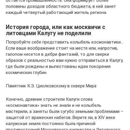
остается промышленность. Она формирует более
половины доходов областного бюджета, в ней занят
каждый четвертый работающий житель региона.
История города, или как москвичи с
литовцами Калугу не поделили
Попробуйте себе представить колыбель космонавтики…
Если ваше воображение стоит на месте или, напротив,
галопом несется в дебри фантазий, то для сверки
образов с реальностью вам нужно отправиться в Калугу,
где были рождены и выпестованы идеи покорения
космических глубин.
Памятник К.Э. Циолковскому в сквере Мира
Конечно, древние строители Калуги слова
«космонавтика» знать не знали и не колыбель
мастерили, а заняты были сугубо земными проблемами –
защитой от вражеских набегов. Верите ли, в XIV веке
калужская земля постоянно была причиной
противостояний Московского княжества и Литовского.