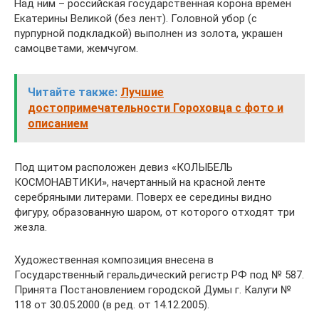
Над ним – российская государственная корона времен
Екатерины Великой (без лент). Головной убор (с
пурпурной подкладкой) выполнен из золота, украшен
самоцветами, жемчугом.
Читайте также:
Лучшие
достопримечательности Гороховца с фото и
описанием
Под щитом расположен девиз «КОЛЫБЕЛЬ
КОСМОНАВТИКИ», начертанный на красной ленте
серебряными литерами. Поверх ее середины видно
фигуру, образованную шаром, от которого отходят три
жезла.
Художественная композиция внесена в
Государственный геральдический регистр РФ под № 587.
Принята Постановлением городской Думы г. Калуги №
118 от 30.05.2000 (в ред. от 14.12.2005).