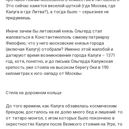
Это сейчас кажется веселой шуткой (где Москва, где
Калуга и где Литва?), а тогда было – серьезнее не
придумаешь.
Иначе зачем бы литовский князь Ольгерд стал
жаловаться в Константинополь самому патриарху
Филофею, что у него московские князья города
(включая Калугу) отобрали? Именно этой жалобой и
датируют время возникновения города Калуги – 1371
год, хотя, понятно, и до письма Ольгерда Калужская
крепость уже стояла на высоком берегу Оки в 190
километрах к юго-западу от Москвы.
Стела на дорожном кольце
До того времени, как Калуга обзавелась космическим
брендом, досталось на ее долю много бед и лишений: то
от татаро-монгол, с игом которых было покончено в
окрестностях Калуги после Великого стояния на Угре, то