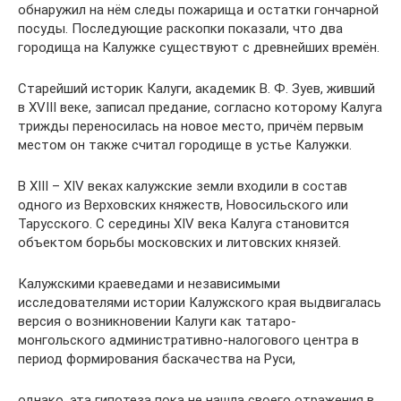
обнаружил на нём следы пожарища и остатки гончарной
посуды. Последующие раскопки показали, что два
городища на Калужке существуют с древнейших времён.
Старейший историк Калуги, академик В. Ф. Зуев, живший
в XVIII веке, записал предание, согласно которому Калуга
трижды переносилась на новое место, причём первым
местом он также считал городище в устье Калужки.
В XIII – XIV веках калужские земли входили в состав
одного из Верховских княжеств, Новосильского или
Тарусского. С середины XIV века Калуга становится
объектом борьбы московских и литовских князей.
Калужскими краеведами и независимыми
исследователями истории Калужского края выдвигалась
версия о возникновении Калуги как татаро-
монгольского административно-налогового центра в
период формирования баскачества на Руси,
однако, эта гипотеза пока не нашла своего отражения в