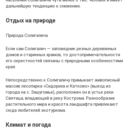
населения Солигалича чуть менее 6 тыс. человек и имеет
дальнейшую тенденцию к снижению.
Отдых на природе
Природа Солигалича
Если сам Солигалич — заповедник резных деревянных
домов и старинных храмов, то достопримечательности
его окрестностей связаны с природными особенностями
края.
Непосредственно к Солигаличу примыкает живописный
массив лесопарка «Сидориха и Катково» (выезд из
города на с. Зашугомье), расположен он в устье реки
Святица, впадающей в реку Кострома. Разнообразие
растительного мира и красота ландшафта привлекают
сюда любителей экотуризма.
Климат и погода