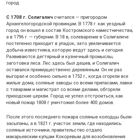
город.
С 1708 г. Солигалич
считался — пригородом
Архангелогородской провинции. В 1778 г. как уездный
город он вошел в состав Костромского наместничества,
а в 1796 г. — губернии. В 18 в, солеварение в Солигаличе
постепенно приходит в упадок, зато увеличивается
добыча известняка, которую ведут здесь и сегодня.
Развиваются дегтярный и кузнечный промыслы,
заготовка леса. Лес здесь был дешев, и Солигалич
оставался преимущественно деревянным. Он не раз
выгорал и особенно сильно в 1752 г., когда сгорели все
жилые дома, соляные заводы со всеми припасами, лавки
с товарами и магистрат со всеми делами, обгорели
приходские церкви. Город не успел отстроиться, как
новый пожар 1808 г уничтожил более 400 домов.
После этого последнего пожара соляные колодцы были
засыпаны, а в 1821 г. участок земли, где находились
соляные источники, правительство отдало
макарьевским купцам Кокоревым для возобновления