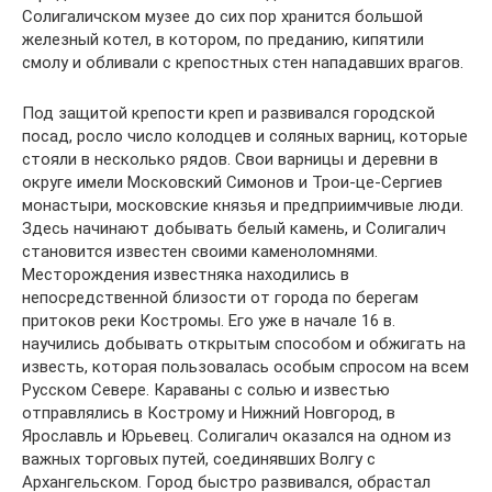
Солигаличском музее до сих пор хранится большой
железный котел, в котором, по преданию, кипятили
смолу и обливали с крепостных стен нападавших врагов.
Под защитой крепости креп и развивался городской
посад, росло число колодцев и соляных варниц, которые
стояли в несколько рядов. Свои варницы и деревни в
округе имели Московский Симонов и Трои-це-Сергиев
монастыри, московские князья и предприимчивые люди.
Здесь начинают добывать белый камень, и Солигалич
становится известен своими каменоломнями.
Месторождения известняка находились в
непосредственной близости от города по берегам
притоков реки Костромы. Его уже в начале 16 в.
научились добывать открытым способом и обжигать на
известь, которая пользовалась особым спросом на всем
Русском Севере. Караваны с солью и известью
отправлялись в Кострому и Нижний Новгород, в
Ярославль и Юрьевец. Солигалич оказался на одном из
важных торговых путей, соединявших Волгу с
Архангельском. Город быстро развивался, обрастал