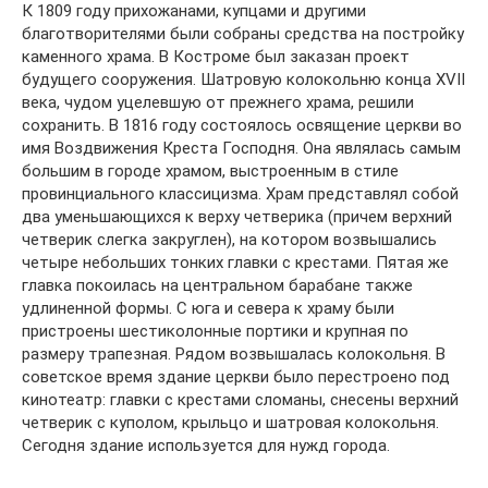
К 1809 году прихожанами, купцами и другими
благотворителями были собраны средства на постройку
каменного храма. В Костроме был заказан проект
будущего сооружения. Шатровую колокольню конца ХVII
века, чудом уцелевшую от прежнего храма, решили
сохранить. В 1816 году состоялось освящение церкви во
имя Воздвижения Креста Господня. Она являлась самым
большим в городе храмом, выстроенным в стиле
провинциального классицизма. Храм представлял собой
два уменьшающихся к верху четверика (причем верхний
четверик слегка закруглен), на котором возвышались
четыре небольших тонких главки с крестами. Пятая же
главка покоилась на центральном барабане также
удлиненной формы. С юга и севера к храму были
пристроены шестиколонные портики и крупная по
размеру трапезная. Рядом возвышалась колокольня. В
советское время здание церкви было перестроено под
кинотеатр: главки с крестами сломаны, снесены верхний
четверик с куполом, крыльцо и шатровая колокольня.
Сегодня здание используется для нужд города.