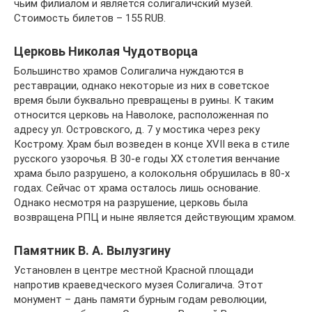
чьим филиалом и является солигаличский музей.
Стоимость билетов – 155 RUB.
Церковь Николая Чудотворца
Большинство храмов Солигалича нуждаются в
реставрации, однако некоторые из них в советское
время были буквально превращены в руины. К таким
относится церковь на Наволоке, расположенная по
адресу ул. Островского, д. 7 у мостика через реку
Кострому. Храм был возведен в конце XVII века в стиле
русского узорочья. В 30-е годы XX столетия венчание
храма было разрушено, а колокольня обрушилась в 80-х
годах. Сейчас от храма осталось лишь основание.
Однако несмотря на разрушение, церковь была
возвращена РПЦ и ныне является действующим храмом.
Памятник В. А. Вылузгину
Установлен в центре местной Красной площади
напротив краеведческого музея Солигалича. Этот
монумент – дань памяти бурным годам революции,