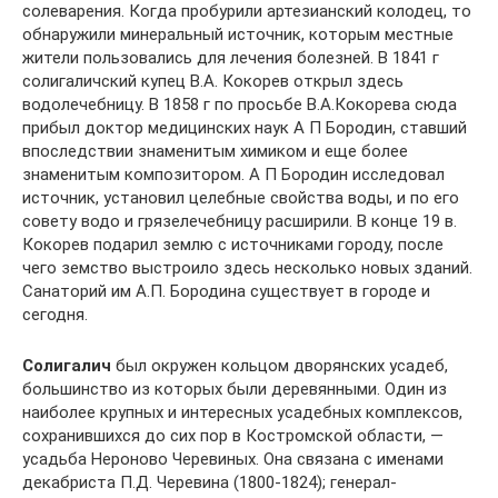
солеварения. Когда пробурили артезианский колодец, то
обнаружили минеральный источник, которым местные
жители пользовались для лечения болезней. В 1841 г
солигаличский купец В.А. Кокорев открыл здесь
водолечебницу. В 1858 г по просьбе В.А.Кокорева сюда
прибыл доктор медицинских наук А П Бородин, ставший
впоследствии знаменитым химиком и еще более
знаменитым композитором. А П Бородин исследовал
источник, установил целебные свойства воды, и по его
совету водо и грязелечебницу расширили. В конце 19 в.
Кокорев подарил землю с источниками городу, после
чего земство выстроило здесь несколько новых зданий.
Санаторий им А.П. Бородина существует в городе и
сегодня.
Солигалич
был окружен кольцом дворянских усадеб,
большинство из которых были деревянными. Один из
наиболее крупных и интересных усадебных комплексов,
сохранившихся до сих пор в Костромской области, —
усадьба Нероново Черевиных. Она связана с именами
декабриста П.Д. Черевина (1800-1824); генерал-