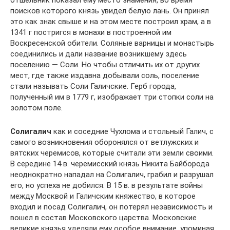
отшельник показал ему место знамения, во время
поисков которого князь увидел белую лань. Он принял
это как знак свыше и на этом месте построил храм, а в
1341 г постригся в монахи в построенной им
Воскресенской обители. Соляные варницы и монастырь
соединились и дали название возникшему здесь
поселению — Соли. Но чтобы отличить их от других
мест, где также издавна добывали соль, поселение
стали называть Соли Галичские. Герб города,
полученный им в 1779 г, изображает три стопки соли на
золотом поле.
Солигалич
как и соседние Чухлома и стольный Галич, с
самого возникновения оборонялся от ветлужских и
вятских черемисов, которые считали эти земли своими.
В середине 14 в. черемисский князь Никита Байборода
неоднократно нападал на Солигалич, грабил и разрушал
его, но успеха не добился. В 15 в. в результате войны
между Москвой и Галичским княжество, в которое
входил и посад Солигалич, он потерял независимость и
вошел в состав Московского царства. Московские
великие князья уделяли ему особое внимание, упоминая