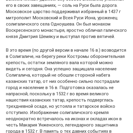
его в своих завещаниях, — соль на Руси была дорога.
Московское царство поддерживал избранный в 1437 г
митрополит Московский и Всея Руси Иона, уроженец
солигаличского села Одноушева. Он был монахом
Воскресенского монастыря, яростно обличал галичского
князя Дмитрия Шемяку и выступал против вятичей.
В это время (по другой версии в начале 16 в.) возводится
в Солигаличе, на берегу реки Костромы оборонительная
крепость, остатки земляного вала которой можно
видеть и сегодня. Она успешно защищала население
Солигалича, который не обошли стороной набега
казанских татар, от них особенно сильно пострадали
город и население в 16 в. Подготовка оказалась не
напрасной, поскольку в 1532 г во время великого
нашествия казанских татар, крепость подверглась
трехдневной осаде, но устояла и татарское войско
отступило. Изображение солигаличского кремля
неоднократно встречалось на иконах и окладах икон в
честь Макария Унженского, легендарного защитника
города в 1532 г. В память о тех давних событиях в