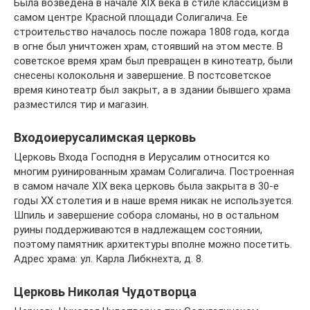
Была возведена в начале XIX века в стиле классицизм в
самом центре Красной площади Солигалича. Ее
строительство началось после пожара 1808 года, когда
в огне был уничтожен храм, стоявший на этом месте. В
советское время храм был превращен в кинотеатр, были
снесены колокольня и завершение. В постсоветское
время кинотеатр был закрыт, а в здании бывшего храма
разместился тир и магазин.
Входоиерусалимская церковь
Церковь Входа Господня в Иерусалим относится ко
многим руинированным храмам Солигалича. Построенная
в самом начале XIX века церковь была закрыта в 30-е
годы XX столетия и в наше время никак не используется.
Шпиль и завершение собора сломаны, но в остальном
руины поддерживаются в надлежащем состоянии,
поэтому памятник архитектуры вполне можно посетить.
Адрес храма: ул. Карла Либкнехта, д. 8.
Церковь Николая Чудотворца