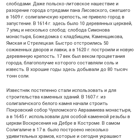
слободами. Даже польско-литовское нашествие и
разорение города отрядами пана Лисовского, сжегшего
в 1609 г. солигаличскую крепость, не привело город в
запустение. В 1614 г. здесь было 10 деревянных церквей,
7 улиц и несколько слобод: слобода Симонова
монастыря, Божедомка с кладбищем, Каменщикова,
Ямская и Стрелецкая. Быстро отстроились 50
сожженных дворов и лавки, а в 1620 г. построили и новую
деревянную крепость. 17 век был веком процветания
города, благополучие которого составляли соль и
известь. В хорошие годы здесь добывали до 80 тысяч
тонн соли.
Известняк постепенно стали использовать и для
строительства каменных зданий. В 1607 г. из
солигаличского белого камня начали строить
Покровский собор Чухломского Авраамиева монастыря,
а в 1645 г. использовали для особой каменной резьбы в
церкви Воскресения на Дебре в Костроме. В самом
Солигаличе в 17 в. было построено несколько
удивительных храмов, которые и сегодня украшают