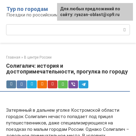
Перейти
Тур по городам
Для любых предложений по
к
Поездки по российским городам
сайту: ryazan-oblast@cp9.ru
контенту
Поиск:
Главная
»
В центре России
Солигалич: история и
достопримечательности, прогулка по городу
Затерянный в дальнем уголке Костромской области
городок Солигалич нечасто попадает под прицел
путешественников, даже специализирующихся на
поездках по малым городам России. Однако Солигалич –
довольное примечательное место. В условиях