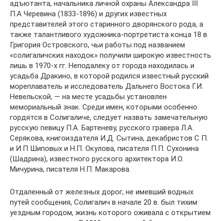
адъютанта, начальника личной охраны Александра III
П.А Черевина (1833-1896) и других известных
представителей этого старинного дворянского рода, а
также талантливого художника-портретиста конца 18 в.
Григория Островского, чьи работы под названием
«солигаличских находок» получили широкую известность
лишь в 1970-х гг. Неподалеку от города находилась и
усадьба Дракино, в которой родился известный русский
мореплаватель и исследователь Дальнего Востока Г.И.
Невельской, — на месте усадьбы установлен
мемориальный знак. Среди имен, которыми особенно
гордятся в Солигаличе, следует назвать замечательную
русскую певицу П.А. Бартеневу, русского гравера Л.А.
Серякова, книгоиздателя И.Д. Сытина, декабристов С П.
и И.П Шиповых и Н.П. Окулова, писателя П.П. Сухонина
(Шадрина), известного русского архитектора И.О.
Мичурина, писателя Н.П. Макарова.
Отдаленный от железных дорог, не имевший водных
путей сообщения, Солигалич в начале 20 в. был тихим
уездным городом, жизнь которого оживала с открытием