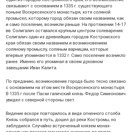
связывают с основанием в 1335 г. существующего
поныне Воскресенского монастыря, хотя соляной
промысел, которому город обязан своим названием, как
и само поселение, возникли раньше. На протяжении 14-17
вв. Солигалич оставался крупным центром солеварения.
Солигалич один из древнейших городов Костромского
края обязан своим названием и возникновением
соляному промыслу, соляным варницам, которые
впервые упоминаются в 1332 г. Само поселение возникло
ранее. Именно его упоминал в своем духовном
завещании Иван Калита.
По преданию, возникновение города было тесно связано
с основанием на этом месте Воскресенского монастыря.
В 1335 г после Пасхи галичский князь Федор Симеонович
увидел с северной стороны свет.
Видение вскоре повторилось в виде огненного столба
Князь собрался в путь, дошел до реки Костромы, но
заблудился. Случайно встреченный князем монах-