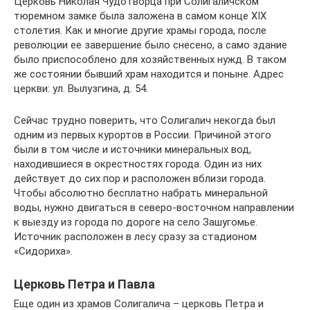
Церковь Николая Чудотворца при Солигаличском
тюремном замке была заложена в самом конце XIX
столетия. Как и многие другие храмы города, после
революции ее завершение было снесено, а само здание
было приспособлено для хозяйственных нужд. В таком
же состоянии бывший храм находится и поныне. Адрес
церкви: ул. Вылузгина, д. 54.
Сейчас трудно поверить, что Солигалич некогда был
одним из первых курортов в России. Причиной этого
были в том числе и источники минеральных вод,
находившиеся в окрестностях города. Один из них
действует до сих пор и расположен вблизи города.
Чтобы абсолютно бесплатно набрать минеральной
воды, нужно двигаться в северо-восточном направлении
к выезду из города по дороге на село Зашугомье.
Источник расположен в лесу сразу за стадионом
«Сидориха».
Церковь Петра и Павла
Еще один из храмов Солигалича – церковь Петра и