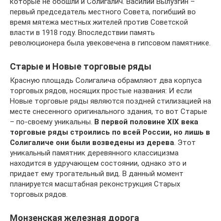
которые не обошли и Солигалич. Василий Вылузгин –
первый председатель местного Совета, погибший во
время мятежа местных жителей против Советской
власти в 1918 году. Впоследствии память
революционера была увековечена в гипсовом памятнике.
Старые и Новые торговые ряды
Красную площадь Солигалича обрамляют два корпуса
торговых рядов, носящих простые названия: И если
Новые торговые ряды являются поздней стилизацией на
месте снесенного оригинального здания, то вот Старые
– по-своему уникальны.
В первой половине
XIX
века
торговые ряды строились по всей России, но лишь в
Солигаличе они были возведены из дерева
. Этот
уникальный памятник деревянного классицизма
находится в удручающем состоянии, однако это и
придает ему трогательный вид. В данный момент
планируется масштабная реконструкция Старых
торговых рядов.
Монзенская железная дорога