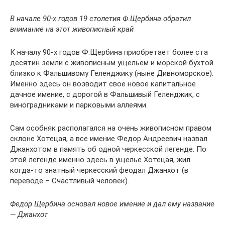
В начале 90-х годов 19 столетия Ф.Щербина обратил
внимание на этот живописный край
К началу 90-х годов Ф.Щербина приобретает более ста
десятин земли с живописным ущельем и морской бухтой
близко к Фальшивому Геленджику (ныне Дивноморское).
Именно здесь он возводит свое новое капитальное
дачное имение, с дорогой в Фальшивый Геленджик, с
виноградниками и парковыми аллеями.
Сам особняк располагался на очень живописном правом
склоне Хотецая, а все имение Федор Андреевич назвал
Джанхотом в память об одной черкесской легенде. По
этой легенде именно здесь в ущелье Хотецая, жил
когда-то знатный черкесский феодал Джанхот (в
переводе – Счастливый человек).
Федор Щербина основал новое имение и дал ему название
— Джанхот