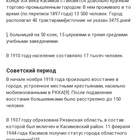
конце XIX века Касимов становится довольно крупным
торгово-промышленным городом. В нём проживало в то
время (по переписи 1897 года) 13 500 человек. Город
располагал 40 трактирами[
источник не указан 3475 дней
], больницей на 50 коек, 15 церквями и тремя средними
учебными заведениями.
В 1910 году население составляло 17 тысяч человек.
Советский период
В начале ноября 1918 года произошло восстание в
городе, устроенное местными крестьянами, насильно
мобилизованными в РККА[9]. После подавления
восстания большевиками было расстреляно до 150
человек.
В 1937 году образована Рязанская область, в состав
которой был включён и Касимовский район. 11 февраля
1944 года Касимов получил статус города областного
подчинения[10].