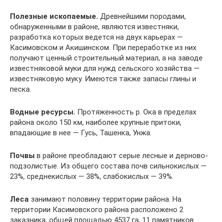
Полезные ископаемые.
Древнейшими породами,
обнаруженными в районе, являются известняки,
разработка которых ведется на двух карьерах —
Касимовском и Акишинском. При переработке из них
получают ценный строительный материал, а на заводе
известняковой муки для нужд сельского хозяйства —
известняковую муку. Имеются также запасы глины и
песка.
Водные ресурсы.
Протяженность р. Ока в пределах
района около 150 км, наиболее крупные притоки,
впадающие в нее — Гусь, Ташенка, Унжа.
Почвы
в районе преобладают серые лесные и дерново-
подзолистые. Из общего состава почв сильнокислых —
23%, среднекислых — 38%, слабокислых — 39%.
Леса
занимают половину территории района. На
территории Касимовского района расположено 2
заказника, общей площадью 4537 га, 11 памятников