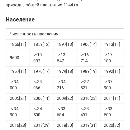
природы, общей площадью 1144 га.
Население
Численность населения
1856[11]
1859[12]
1897[13]
1906[14]
1913[11]
1
↗10
↗13
↗16
↗17
9600
092
547
714
100
0
1967[11]
1970[17]
1979[18]
1989[19]
1992[11]
2
↗34
↘33
↗34
↗37
↗37
000
066
216
521
900
7
2005[21]
2006[11]
2009[22]
2010[23]
2011[11]
2
↘34
↘34
↘33
↘33
↗33
900
500
684
491
500
8
2016[28]
2017[29]
2018[30]
2019[31]
2020[32]
2