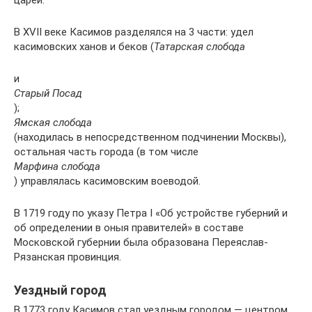
В XVII веке Касимов разделялся на 3 части: удел
касимовских ханов и беков (
Татарская слобода
и
Старый Посад
);
Ямская слобода
(находилась в непосредственном подчинении Москвы),
остальная часть города (в том числе
Марфина слобода
) управлялась касимовским воеводой.
В 1719 году по указу Петра I «Об устройстве губерний и
об определении в оныя правителей» в составе
Московской губернии была образована Переяслав-
Рязанская провинция.
Уездный город
В 1773 году Касимов стал уездным городом — центром