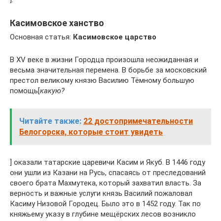
Касимовское ханство
Основная статья:
Касимовское царство
В XV веке в жизни Городца произошла неожиданная и
весьма значительная перемена. В борьбе за московский
престол великому князю Василию Тёмному большую
помощь[
какую?
Читайте также:
22 достопримечательности
Белогорска, которые стоит увидеть
] оказали татарские царевичи Касим и Якуб. В 1446 году
они ушли из Казани на Русь, спасаясь от преследований
своего брата Махмутека, который захватил власть. За
верность и важные услуги князь Василий пожаловал
Касиму Низовой Городец. Было это в 1452 году. Так по
княжьему указу в глубине мещёрских лесов возникло