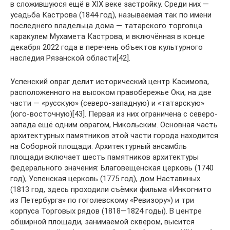
в сложившуюся ещё в XIX веке застройку. Среди них —
усадьба Кастрова (1844 год), называемая так по имени
последнего владельца дома — татарского торговца
каракулем Мухамета Кастрова, и включённая в конце
декабря 2022 года в перечень объектов культурного
наследия Рязанской области[42].
Успенский овраг делит исторический центр Касимова,
расположенного на высоком правобережье Оки, на две
части — «русскую» (северо-западную) и «татарскую»
(юго-восточную)[43]. Первая из них ограничена с северо-
запада ещё одним оврагом, Никольским. Основная часть
архитектурных памятников этой части города находится
на Соборной площади. Архитектурный ансамбль
площади включает шесть памятников архитектуры
федерального значения: Благовещенская церковь (1740
год), Успенская церковь (1775 год), дом Наставиных
(1813 год, здесь проходили съёмки фильма «Инкогнито
из Петербурга» по гоголевскому «Ревизору») и три
корпуса Торговых рядов (1818—1824 годы). В центре
обширной площади, занимаемой сквером, высится