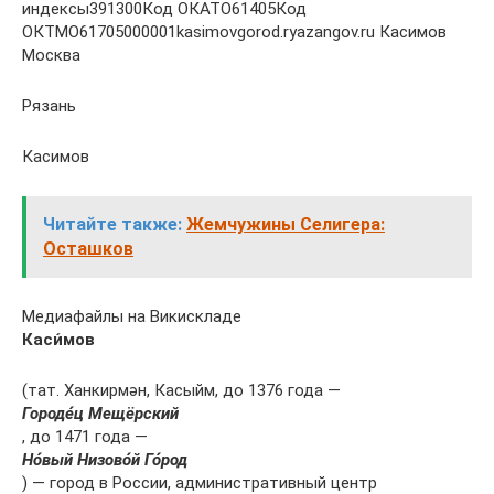
индексы391300Код ОКАТО61405Код
ОКТМО61705000001kasimovgorod.ryazangov.ru Касимов
Москва
Рязань
Касимов
Читайте также:
Жемчужины Селигера:
Осташков
Медиафайлы на Викискладе
Каси́мов
(тат. Ханкирмән, Касыйм, до 1376 года —
Городе́ц Мещёрский
, до 1471 года —
Но́вый Низово́й Го́род
) — город в России, административный центр