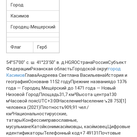
Город
Касимов
Городец-Мещерский
Флаг
Герб
54°57′00″ с. ш. 41°23′50″ в. д.HGЯOСтранаРоссияСубъект
ФедерацииРязанская областьГородской округ
город
Касимов
ГлаваАндреева Светлана ВасильевнаИстория и
географияОснованв 1152 годуПрежние названиядо 1376
года — Городец Мещёрский до 1471 года — Новый
Низовой ГородПлощадь31,7 км²Высота центра130
мЧасовой поясUTC+3:00НаселениеНаселение↘28 753[1]
человека (2021)Плотность909,91 чел./
км²Национальностирусские,
татарыКонфессииправославные,
мусульманеКатойконимкаси́мовцы, каси́мовецЦифровые
идентификаторыТелефонный код+7 49131Почтовые