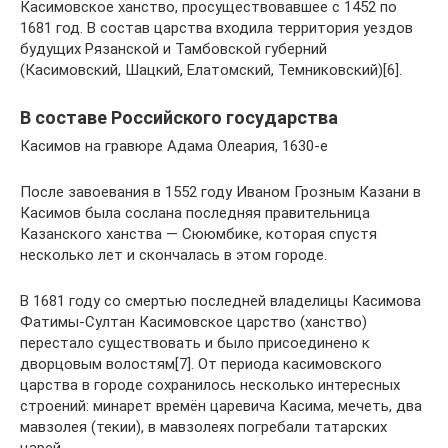
Касимовское ханство, просуществовавшее с 1452 по
1681 год. В состав царства входила территория уездов
будущих Рязанской и Тамбовской губерний
(Касимовский, Шацкий, Елатомский, Темниковский)[6].
В составе Российского государства
Касимов на гравюре Адама Олеария, 1630-е
После завоевания в 1552 году Иваном Грозным Казани в
Касимов была сослана последняя правительница
Казанского ханства — Сююмбике, которая спустя
несколько лет и скончалась в этом городе.
В 1681 году со смертью последней владелицы Касимова
Фатимы-Султан Касимовское царство (ханство)
перестало существовать и было присоединено к
дворцовым волостям[7]. От периода касимовского
царства в городе сохранилось несколько интересных
строений: минарет времён царевича Касима, мечеть, два
мавзолея (текии), в мавзолеях погребали татарских
царей.