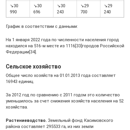
↘30
↘30
↘30
↘29
↘29
990
696
243
700
240
7
График в соответствии с данными:
На 1 января 2022 года по численности населения город
находился на 516-м месте из 1116[33]городов Российской
Федерации[34].
Сельское хозяйство
Общее число хозяйств на 01.01.2013 года составляет
16943 единиц.
За 2012 год по сравнению с 2011 годом это количество
уменьшилось за счет снижения хозяйств населения на 52
хозяйства.
Растениеводство.
Земельный фонд Касимовского
района составляет 295533 га, из них земли