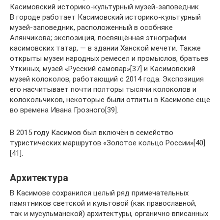
Касимовский историко-культурный музей-заповедник
В городе работает Касимовский историко-культурный
музей-заповедник, расположенный в особняке
Алянчикова; экспозиция, посвящённая этнографии
касимовских татар, — в здании Ханской мечети. Также
открыты музеи народных ремесел и промыслов, братьев
Уткиных, музей «Русский самовар»[37] и Касимовский
музей колоколов, работающий с 2014 года. Экспозиция
его насчитывает почти полторы тысячи колоколов и
колокольчиков, некоторые были отлиты в Касимове ещё
во времена Ивана Грозного[39].
В 2015 году Касимов был включён в семейство
туристических маршрутов «Золотое кольцо России»[40]
[41].
Архитектура
В Касимове сохранился целый ряд примечательных
памятников светской и культовой (как православной,
так и мусульманской) архитектуры, органично вписанных