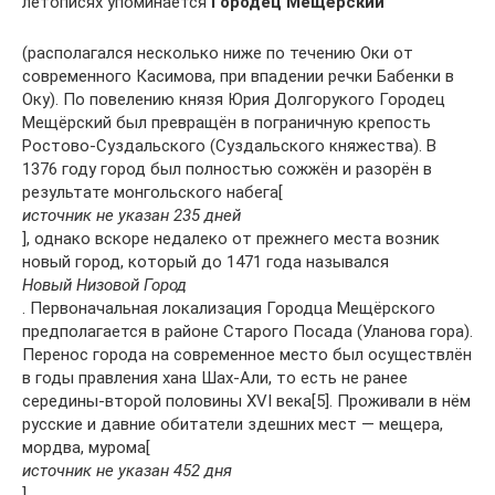
летописях упоминается
Городец Мещёрский
(располагался несколько ниже по течению Оки от
современного Касимова, при впадении речки Бабенки в
Оку). По повелению князя Юрия Долгорукого Городец
Мещёрский был превращён в пограничную крепость
Ростово-Суздальского (Суздальского княжества). В
1376 году город был полностью сожжён и разорён в
результате монгольского набега[
источник не указан 235 дней
], однако вскоре недалеко от прежнего места возник
новый город, который до 1471 года назывался
Новый Низовой Город
. Первоначальная локализация Городца Мещёрского
предполагается в районе Старого Посада (Уланова гора).
Перенос города на современное место был осуществлён
в годы правления хана Шах-Али, то есть не ранее
середины-второй половины XVI века[5]. Проживали в нём
русские и давние обитатели здешних мест — мещера,
мордва, мурома[
источник не указан 452 дня
].