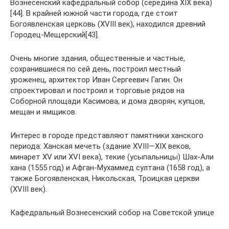
Вознесенский кафедральный собор (середина XIX века)
[44]. В крайней южной части города, где стоит
Богоявленская церковь (XVIII век), находился древний
Городец-Мещерский[43].
Очень многие здания, общественные и частные,
сохранившиеся по сей день, построил местный
уроженец, архитектор Иван Сергеевич Гагин. Он
спроектировал и построил и торговые рядов на
Соборной площади Касимова, и дома дворян, купцов,
мещан и ямщиков.
Интерес в городе представляют памятники ханского
периода: Ханская мечеть (здание XVIII—XIX веков,
минарет XV или XVI века), текие (усыпальницы) Шах-Али
хана (1555 год) и Афган-Мухаммед султана (1658 год), а
также Богоявленская, Никольская, Троицкая церкви
(XVIII век).
Кафедральный Вознесенский собор на Советской улице