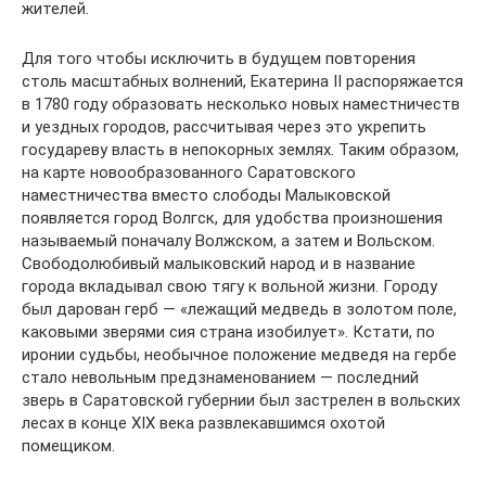
жителей.
Для того чтобы исключить в будущем повторения
столь масштабных волнений, Екатерина II распоряжается
в 1780 году образовать несколько новых наместничеств
и уездных городов, рассчитывая через это укрепить
государеву власть в непокорных землях. Таким образом,
на карте новообразованного Саратовского
наместничества вместо слободы Малыковской
появляется город Волгск, для удобства произношения
называемый поначалу Волжском, а затем и Вольском.
Свободолюбивый малыковский народ и в название
города вкладывал свою тягу к вольной жизни. Городу
был дарован герб — «лежащий медведь в золотом поле,
каковыми зверями сия страна изобилует». Кстати, по
иронии судьбы, необычное положение медведя на гербе
стало невольным предзнаменованием — последний
зверь в Саратовской губернии был застрелен в вольских
лесах в конце XIX века развлекавшимся охотой
помещиком.