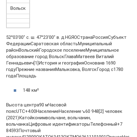
Вольск
52°03′00″ с. ш. 47°23′00″ в. д.HGЯOСтранаРоссияСубъект
ФедерацииСаратовская областьМуниципальный
районВольскийГородское поселениеМуниципальное
образование город ВольскГлаваМатвеев Виталий
Геннадьевич[1]История и географияОснованв 1690
годуПрежние названияМалыковка, ВолгскГород с1780
годаПлощадь
148 км²
Высота центра90 мЧасовой
поясUTC+4:00НаселениеНаселение↘60 948[2] человек
(2021)Катойконимвольчане, вольчанин,
вольчанкаЦифровые идентификаторыТелефонный+7
84593Почтовый
индекс412900ОКАТО63413ОКТМО63611101001ПрочееНаг