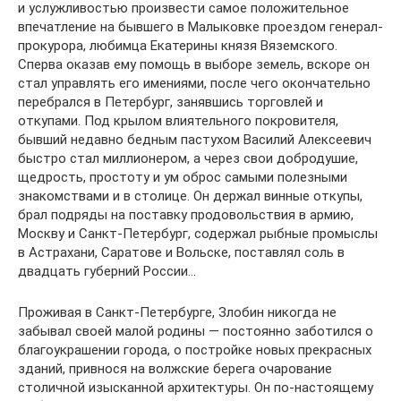
и услужливостью произвести самое положительное
впечатление на бывшего в Малыковке проездом генерал-
прокурора, любимца Екатерины князя Вяземского.
Сперва оказав ему помощь в выборе земель, вскоре он
стал управлять его имениями, после чего окончательно
перебрался в Петербург, занявшись торговлей и
откупами. Под крылом влиятельного покровителя,
бывший недавно бедным пастухом Василий Алексеевич
быстро стал миллионером, а через свои добродушие,
щедрость, простоту и ум оброс самыми полезными
знакомствами и в столице. Он держал винные откупы,
брал подряды на поставку продовольствия в армию,
Москву и Санкт-Петербург, содержал рыбные промыслы
в Астрахани, Саратове и Вольске, поставлял соль в
двадцать губерний России…
Проживая в Санкт-Петербурге, Злобин никогда не
забывал своей малой родины — постоянно заботился о
благоукрашении города, о постройке новых прекрасных
зданий, привнося на волжские берега очарование
столичной изысканной архитектуры. Он по-настоящему