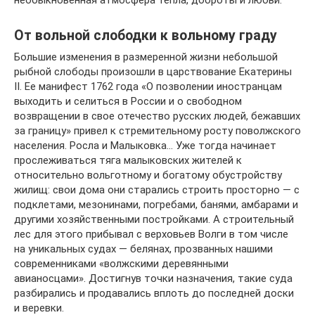
От вольной слободки к вольному граду
Большие изменения в размеренной жизни небольшой
рыбной слободы произошли в царствование Екатерины
II. Ее манифест 1762 года «О позволении иностранцам
выходить и селиться в России и о свободном
возвращении в свое отечество русских людей, бежавших
за границу» привел к стремительному росту поволжского
населения. Росла и Малыковка… Уже тогда начинает
прослеживаться тяга малыковских жителей к
относительно вольготному и богатому обустройству
жилищ: свои дома они старались строить просторно — с
подклетами, мезонинами, погребами, банями, амбарами и
другими хозяйственными постройками. А строительный
лес для этого прибывал с верховьев Волги в том числе
на уникальных судах — белянах, прозванных нашими
современниками «волжскими деревянными
авианосцами». Достигнув точки назначения, такие суда
разбирались и продавались вплоть до последней доски
и веревки.