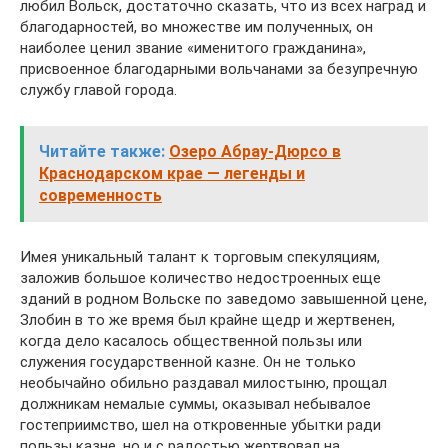
любил Вольск, достаточно сказать, что из всех наград и
благодарностей, во множестве им полученных, он
наиболее ценил звание «именитого гражданина»,
присвоенное благодарными вольчанами за безупречную
службу главой города.
Читайте также:
Озеро Абрау-Дюрсо в
Краснодарском крае — легенды и
современность
Имея уникальный талант к торговым спекуляциям,
заложив большое количество недостроенных еще
зданий в родном Вольске по заведомо завышенной цене,
Злобин в то же время был крайне щедр и жертвенен,
когда дело касалось общественной пользы или
служения государственной казне. Он не только
необычайно обильно раздавал милостыню, прощал
должникам немалые суммы, оказывал небывалое
гостеприимство, шел на откровенные убытки ради
пользы казне, но и с радостью жертвовал на