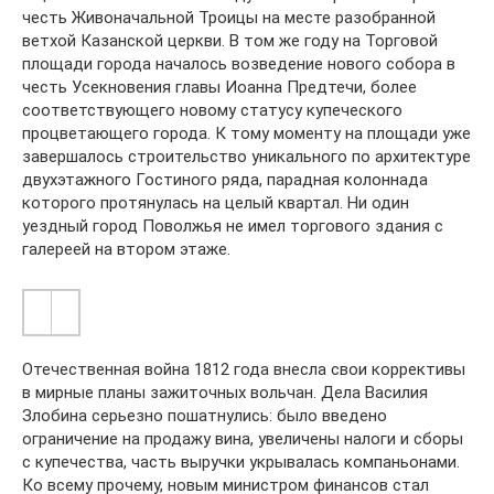
честь Живоначальной Троицы на месте разобранной
ветхой Казанской церкви. В том же году на Торговой
площади города началось возведение нового собора в
честь Усекновения главы Иоанна Предтечи, более
соответствующего новому статусу купеческого
процветающего города. К тому моменту на площади уже
завершалось строительство уникального по архитектуре
двухэтажного Гостиного ряда, парадная колоннада
которого протянулась на целый квартал. Ни один
уездный город Поволжья не имел торгового здания с
галереей на втором этаже.
Отечественная война 1812 года внесла свои коррективы
в мирные планы зажиточных вольчан. Дела Василия
Злобина серьезно пошатнулись: было введено
ограничение на продажу вина, увеличены налоги и сборы
с купечества, часть выручки укрывалась компаньонами.
Ко всему прочему, новым министром финансов стал