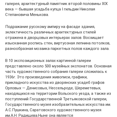
галерея, архитектурный памятник второй половины XIX
века — бывшая усадьба купца I гильдии Николая
Степановича Менькова.
Подражание русскому ампиру на фасаде здания,
эклектичность различных архитектурных стилей
отражена в дворцовых интерьерах залов. Восхищает
изысканная роспись стен, виртуозная лепнина потолков,
разнообразная мозаика паркетных полов каждого зала.
В 10 экспозиционных залах картинной галереи
представлено около 500 музейных экспонатов. Основная
часть художественного собрания галереи сложилась к
1936г. Это произведения живописи, графики,
прикладного искусства из дворянских усадеб графов
Орловых — Денисовых, Нессельроде, Шереметевых,
находящихся на территории Вольского уезда, а также из
поступлений Государственной Третьяковской галереи,
Государственного музея изобразительных искусства им.
А.С.Пушкина, Саратовского художественного музея
им.А.Н. Радищева.Ныне она является