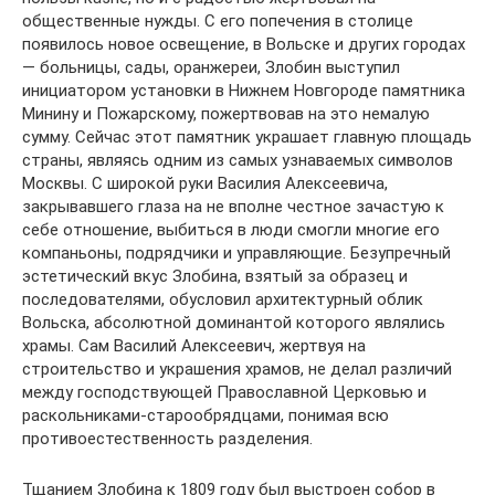
общественные нужды. С его попечения в столице
появилось новое освещение, в Вольске и других городах
— больницы, сады, оранжереи, Злобин выступил
инициатором установки в Нижнем Новгороде памятника
Минину и Пожарскому, пожертвовав на это немалую
сумму. Сейчас этот памятник украшает главную площадь
страны, являясь одним из самых узнаваемых символов
Москвы. С широкой руки Василия Алексеевича,
закрывавшего глаза на не вполне честное зачастую к
себе отношение, выбиться в люди смогли многие его
компаньоны, подрядчики и управляющие. Безупречный
эстетический вкус Злобина, взятый за образец и
последователями, обусловил архитектурный облик
Вольска, абсолютной доминантой которого являлись
храмы. Сам Василий Алексеевич, жертвуя на
строительство и украшения храмов, не делал различий
между господствующей Православной Церковью и
раскольниками-старообрядцами, понимая всю
противоестественность разделения.
Тщанием Злобина к 1809 году был выстроен собор в