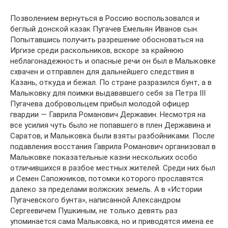
Позволением вернуться в Россию воспользовался и
беглый донской казак Пугачев Емельян Иванов сын.
Попытавшись получить разрешение обосноваться на
Иргизе среди раскольников, вскоре за крайнюю
неблагонадежность и опасные речи он был в Малыковке
схвачен и отправлен для дальнейшего следствия в
Казань, откуда и бежал. По стране разразился бунт, а в
Малыковку для поимки выдававшего себя за Петра III
Пугачева добровольцем прибыл молодой офицер
гвардии — Гаврила Романович Державин. Несмотря на
все усилия чуть было не попавшего в плен Державина и
Саратов, и Малыковка были взяты разбойниками. После
подавления восстания Гаврила Романович организовал в
Малыковке показательные казни нескольких особо
отличившихся в разбое местных жителей. Среди них был
и Семен Сапожников, потомки которого прославятся
далеко за пределами волжских земель. А в «Истории
Пугачевского бунта», написанной Александром
Сергеевичем Пушкиным, не только девять раз
упоминается сама Малыковка, но и приводятся имена ее