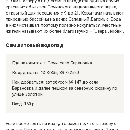
В 9 км к северу от п.Дагомыс находится один из самых
красивых объектов Сочинского национального парка,
открытый для посещения с 9 до 21. Корытами называют
природные бассейны на речке Западный Дагомыс. Вода
в них чистейшая, поэтому полезно искупаться. Местные
жители называют их более благозвучно – “Озера Любви”.
Самшитовый водопад
Где находится: г. Сочи, село Барановка.
Координаты: 43.72835, 39.722520
Как добраться: автобусом № 147 до села
Барановка и далее пешком за северную окраину по
улице Золотой.
Вход: 150 р.
Если посмотреть на карту, то заметно, что к северу от
поселка Дагомыс текут две одноименные реки. Длина