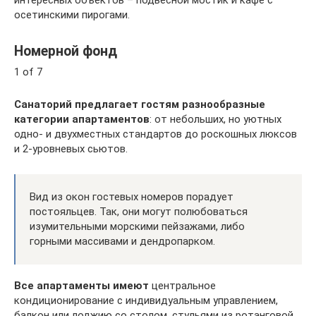
интересных объектов – подвесной мостик и кафе с
осетинскими пирогами.
Номерной фонд
1 of 7
Санаторий предлагает гостям разнообразные
категории апартаментов
: от небольших, но уютных
одно- и двухместных стандартов до роскошных люксов
и 2-уровневых сьютов.
Вид из окон гостевых номеров порадует
постояльцев. Так, они могут полюбоваться
изумительными морскими пейзажами, либо
горными массивами и дендропарком.
Все апартаменты имеют
центральное
кондиционирование с индивидуальным управлением,
балкон или лоджию со столом, стульями из ротанговой