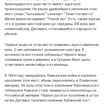
Краснодарского края часто имеют адыгское
происхождение. На языке древнейшего населения этих
мест слово “Тыгъэмыпс” означает “Тенистое место”.
Менее вероятен вариант “Глухой лес”. Есть также версия,
что в долине местной реки до середины XIX века жил
княжеский род Дагомуко, относившийся к народности
убыхов.
Первые люди на этом месте появились ещё в каменном
веке. О них напоминает дольменная культура. В
античности восточное побережье Чёрного моря
осваивали греки и римляне, а в Средние Века здесь
отметились византийцы и итальянцы.
В 1864 году завершилась Кавказская война и коренное
население этих мест, убыхи, переселились в Османскую
империю. Их аулы опустели и освоением Черноморского
побережья Кавказа стали заниматься переселенцы из
Российской империи. Первое русское поселение в устье
речки Дагомыс получило название Кубанский пост.