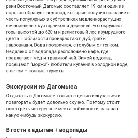
реки Восточный Дагомыс составляет 19 км и один из
порогов образует водопад, которые получил название в
честь популярных в субтропиках медленнорастущих
вечнозеленых кустарников и деревьев. Его окружают
горы высотой до 620 м и реликтовый лес изумрудного
цвета. Поблизости произрастают дуб, граб и
лавровишня. Вода прозрачная, с голубым оттенком.
Недалеко от водопада расположено кафе, где
предлагают мёд и травяной чай. Зимой водопад
посещают “моржи”- любители купания в холодной воде,
а летом – конные туристы.
Экскурсии из Дагомыса
Отдыхать в Дагомысе только с целью искупаться и
позагорать будет довольно скучно. Поэтому стоит
осмотреть интересные места поблизости, заказав
какую-нибудь экскурсию.
В гости к адыгам + водопады