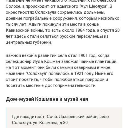
Название не имеет никакого отношения к гоголевской
Солохе, а происходит от адыгского “Аул Шеолуха”. В
окрестностях Солохаула сохранились дольмены,
древние погребальные сооружения, которым несколько
тысяч лет. Адыги покинули эти места в конце
Кавказской войны, то есть около 1864 года, а спустя 20
лет здесь стали селиться русские переселенцы из
центральных губерний.
Важной вехой в развитии села стал 1901 год, когда
селекционер Иуда Кошман заложил чайные плантации.
На тот момент они были самыми северными в мире.
Название “Солохаул” появилось в 1921 году. Ныне его
стоит посетить, чтобы полюбоваться природой и
посетить местные достопримечательности.
Дом-музей Кошмана и музей чая
Где находится: г. Сочи, Лазаревский район, село
Солохаул, ул. Кошмана, д.30.