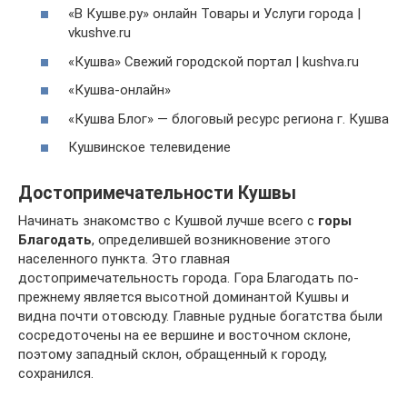
«В Кушве.ру» онлайн Товары и Услуги города |
vkushve.ru
«Кушва» Свежий городской портал | kushva.ru
«Кушва-онлайн»
«Кушва Блог» — блоговый ресурс региона г. Кушва
Кушвинское телевидение
Достопримечательности Кушвы
Начинать знакомство с Кушвой лучше всего с
горы
Благодать
, определившей возникновение этого
населенного пункта. Это главная
достопримечательность города. Гора Благодать по-
прежнему является высотной доминантой Кушвы и
видна почти отовсюду. Главные рудные богатства были
сосредоточены на ее вершине и восточном склоне,
поэтому западный склон, обращенный к городу,
сохранился.