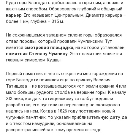
Руда горы Благодать добывалась открытым, а позже и
шахтным способом. Образовался глубокий и обширный
карьер
. Его называют Центральным. Диаметр карьера –
более 1 км, глубина – 315 м.
На сохранившемся западном склоне горы образовался
отвал породы, который прозвали Чумпинским. Тут
имеется
смотровая площадка
, на которой установлен
памятник Степану Чумпину
. Этот памятник является
главным символом Кушвы.
Первый памятник в честь открытия месторождения на
горе Благодати появился еще по приказу Василия
Татищева – из возвышающегося «от земли аршина 4 или
мало больше» рудного столба на вершине горы. К началу
XIX века, когда к татищевскому «столбу» подошли
разработки, его пустили на переплавку, не скопировав
надпись на нем. Когда в 1826 году поставили новый
чугунный памятник, то указали приблизительную дату, да
и с текстом намудрили, основывались на
распространившейся к тому времени легенде.