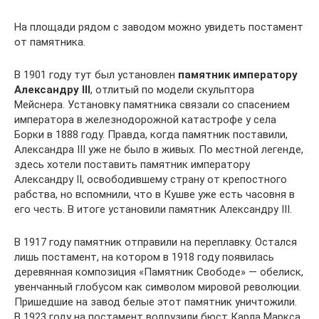
На площади рядом с заводом можно увидеть постамент
от памятника.
В 1901 году тут был установлен
памятник императору
Александру III
, отлитый по модели скульптора
Мейснера. Установку памятника связали со спасением
императора в железнодорожной катастрофе у села
Борки в 1888 году. Правда, когда памятник поставили,
Александра III уже не было в живых. По местной легенде,
здесь хотели поставить памятник императору
Александру II, освободившему страну от крепостного
рабства, но вспомнили, что в Кушве уже есть часовня в
его честь. В итоге установили памятник Александру III.
В 1917 году памятник отправили на переплавку. Остался
лишь постамент, на котором в 1918 году появилась
деревянная композиция «Памятник Свободе» — обелиск,
увенчанный глобусом как символом мировой революции.
Пришедшие на завод белые этот памятник уничтожили.
В 1923 году на постамент водрузили бюст Карла Маркса,