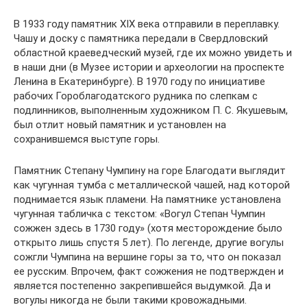
В 1933 году памятник XIX века отправили в переплавку.
Чашу и доску с памятника передали в Свердловский
областной краеведческий музей, где их можно увидеть и
в наши дни (в Музее истории и археологии на проспекте
Ленина в Екатеринбурге). В 1970 году по инициативе
рабочих Гороблагодатского рудника по слепкам с
подлинников, выполненным художником П. С. Якушевым,
был отлит новый памятник и установлен на
сохранившемся выступе горы.
Памятник Степану Чумпину на горе Благодати выглядит
как чугунная тумба с металлической чашей, над которой
поднимается язык пламени. На памятнике установлена
чугунная табличка с текстом: «Вогул Степан Чумпин
сожжен здесь в 1730 году» (хотя месторождение было
открыто лишь спустя 5 лет). По легенде, другие вогулы
сожгли Чумпина на вершине горы за то, что он показал
ее русским. Впрочем, факт сожжения не подтвержден и
является постепенно закрепившейся выдумкой. Да и
вогулы никогда не были такими кровожадными.