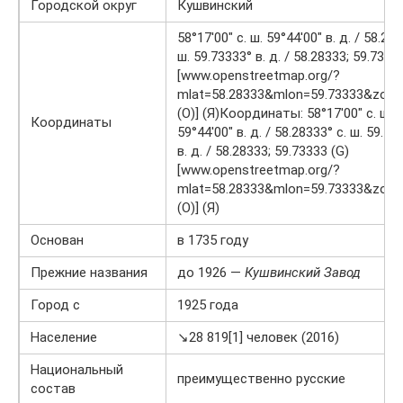
Городской округ
Кушвинский
58°17′00″ с. ш. 59°44′00″ в. д. / 58.283
ш. 59.73333° в. д. / 58.28333; 59.7333
[www.openstreetmap.org/?
mlat=58.28333&mlon=59.73333&zoo
(O)] (Я)Координаты: 58°17′00″ с. ш.
Координаты
59°44′00″ в. д. / 58.28333° с. ш. 59.73
в. д. / 58.28333; 59.73333 (G)
[www.openstreetmap.org/?
mlat=58.28333&mlon=59.73333&zoo
(O)] (Я)
Основан
в 1735 году
Прежние названия
до 1926 —
Кушвинский Завод
Город с
1925 года
Население
↘28 819[1] человек (2016)
Национальный
преимущественно русские
состав