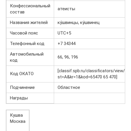
Конфессиональный
атеисты
состав
Названия жителей
ку́швинцы, ку́швинец
Часовой пояс
UTC+5
Телефонный код
+7 34344
Автомобильный
66, 96, 196
код
[classif.spb.ru/classificators/view/ok
Код ОКАТО
st=A&kr=1&kod=65470 65 470]
Подчинение
Областное
Награды
Кушва
Москва