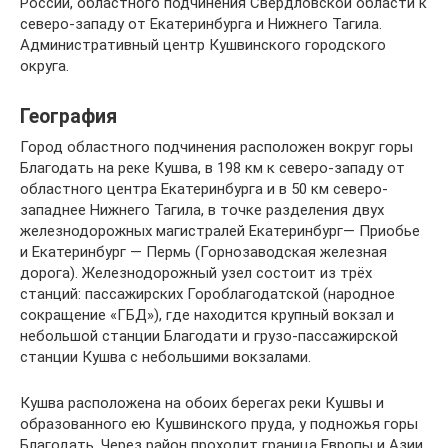
России, областного подчинения Свердловской области к
северо-западу от Екатеринбурга и Нижнего Тагила.
Административный центр Кушвинского городского
округа.
География
Город областного подчинения расположен вокруг горы
Благодать на реке Кушва, в 198 км к северо-западу от
областного центра Екатеринбурга и в 50 км северо-
западнее Нижнего Тагила, в точке разделения двух
железнодорожных магистралей Екатеринбург— Приобье
и Екатеринбург — Пермь (Горнозаводская железная
дорога). Железнодорожный узел состоит из трёх
станций: пассажирских Гороблагодатской (народное
сокращение «ГБД»), где находится крупный вокзал и
небольшой станции Благодати и грузо-пассажирской
станции Кушва с небольшими вокзалами.
Кушва расположена на обоих берегах реки Кушвы и
образованного ею Кушвинского пруда, у подножья горы
Благодать. Через район проходит граница Европы и Азии,