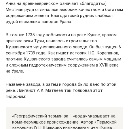
Анна на древнееврейском означает «благодать»).
Местная руда отличалась высоким качеством и богатым
содержанием железа. Благодатский рудник снабжал
рудой несколько заводов Урала.
В том же 1735 году поблизости на реке Кушве, правом
притоке реки Туры, началось строительство
Кушвинского чугуноплавильного завода. Он был пущен 6
сентября 1739 года. Как пишет историк Н.С. Корепанов,
плотина Кушвинского завода считалась самым мощным
и сложным гидротехническим сооружением в XVIII веке
на Урале.
Название завода, а затем и города было дано по этой
реке. Лингвист А.К. Матвеев так толковал этот
гидроним:
«Географический термин ва – «вода» указывает на
коми-пермяцкое происхождение. Автор «Пермской
летописи» В.Н. Шишонко предполагал, что Кушва –