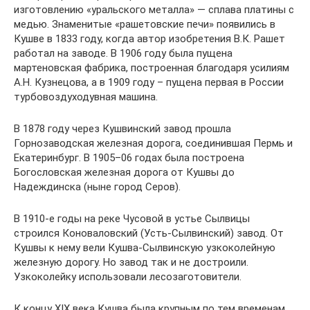
изготовлению «уральского металла» — сплава платины с
медью. Знаменитые «рашетовские печи» появились в
Кушве в 1833 году, когда автор изобретения В.К. Рашет
работал на заводе. В 1906 году была пущена
мартеновская фабрика, построенная благодаря усилиям
А.Н. Кузнецова, а в 1909 году – пущена первая в России
турбовоздуходувная машина.
В 1878 году через Кушвинский завод прошла
Горнозаводская железная дорога, соединившая Пермь и
Екатеринбург. В 1905–06 годах была построена
Богословская железная дорога от Кушвы до
Надеждинска (ныне город Серов).
В 1910-е годы на реке Чусовой в устье Сылвицы
строился Коноваловский (Усть-Сылвинский) завод. От
Кушвы к нему вели Кушва-Сылвинскую узкоколейную
железную дорогу. Но завод так и не достроили.
Узкоколейку использовали лесозаготовители.
К концу XIX века Кушва была крупным по тем временам