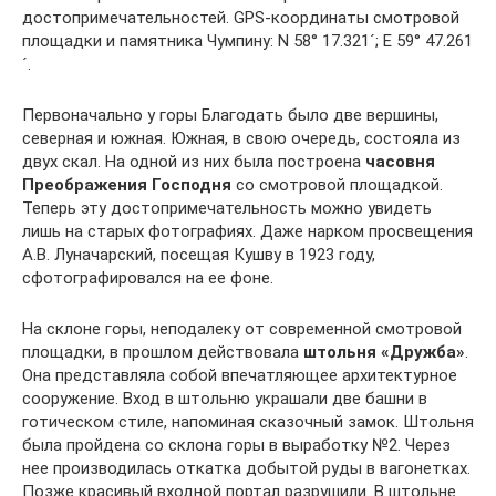
достопримечательностей. GPS-координаты смотровой
площадки и памятника Чумпину: N 58° 17.321´; E 59° 47.261
´.
Первоначально у горы Благодать было две вершины,
северная и южная. Южная, в свою очередь, состояла из
двух скал. На одной из них была построена
часовня
Преображения Господня
со смотровой площадкой.
Теперь эту достопримечательность можно увидеть
лишь на старых фотографиях. Даже нарком просвещения
А.В. Луначарский, посещая Кушву в 1923 году,
сфотографировался на ее фоне.
На склоне горы, неподалеку от современной смотровой
площадки, в прошлом действовала
штольня «Дружба»
.
Она представляла собой впечатляющее архитектурное
сооружение. Вход в штольню украшали две башни в
готическом стиле, напоминая сказочный замок. Штольня
была пройдена со склона горы в выработку №2. Через
нее производилась откатка добытой руды в вагонетках.
Позже красивый входной портал разрушили. В штольне