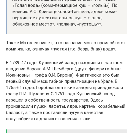
«Голая вода» (коми-пермяцкое куш – «голый»). По
мнению А.С. Кривощековой-Гантман, здесь коми-
пермяцкое существительное куш – «голое,
обнаженное место», «поляна», «пустошь»».
Также Матвеев пишет, что название могло произойти от
коми языка, означая «пустая (т.е. безрыбная) вода».
В 1739-42 годы Кушвинский завод находился в частном
владении барона А.М. Шемберга (друга фаворита Анны
Иоанновны – графа Э.И. Бирона). Фактически это был
первый случай масштабной приватизации на Урале. В
1755-61 годах Гороблагодатские заводы принадлежали
графу П.И. Шувалову. С 1761 года Кушвинский завод
перешел в собственность государства. Здесь
производили пушки, лафеты, ядра, картечь, корабельный
балласт, а также поставляли чугун в качестве
полуфабриката для изготовления стали.