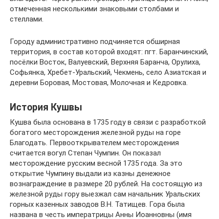
отмеченная несколькими знаковыми столбами и
стеллами.
Городу административно подчиняется обширная
территория, в состав которой входят: пгт. Баранчинский,
посёлки Восток, Валуевский, Верхняя Баранча, Орулиха,
Софьянка, Хребет-Уральский, Чекмень, село Азиатская и
деревни Боровая, Мостовая, Молочная и Кедровка.
История Кушвы
Кушва была основана в 1735 году в связи с разработкой
богатого месторождения железной руды на горе
Благодать. Первооткрывателем месторождения
считается вогул Степан Чумпин. Он показал
месторождение русским весной 1735 года. За это
открытие Чумпину выдали из казны денежное
вознаграждение в размере 20 рублей. На состоящую из
железной руды гору выезжал сам начальник Уральских
горных казенных заводов В.Н. Татищев. Гора была
названа в честь императрицы Анны Иоанновны (имя