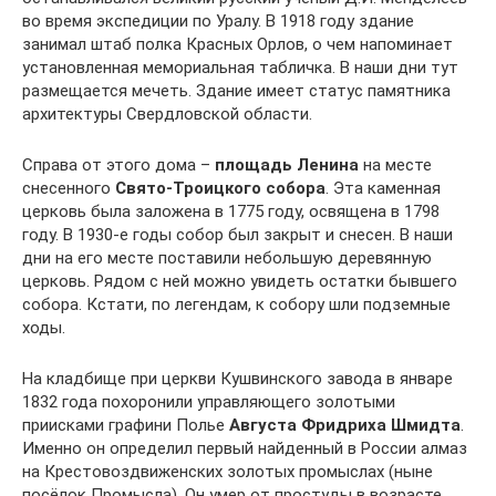
во время экспедиции по Уралу. В 1918 году здание
занимал штаб полка Красных Орлов, о чем напоминает
установленная мемориальная табличка. В наши дни тут
размещается мечеть. Здание имеет статус памятника
архитектуры Свердловской области.
Справа от этого дома –
площадь Ленина
на месте
снесенного
Свято-Троицкого собора
. Эта каменная
церковь была заложена в 1775 году, освящена в 1798
году. В 1930-е годы собор был закрыт и снесен. В наши
дни на его месте поставили небольшую деревянную
церковь. Рядом с ней можно увидеть остатки бывшего
собора. Кстати, по легендам, к собору шли подземные
ходы.
На кладбище при церкви Кушвинского завода в январе
1832 года похоронили управляющего золотыми
приисками графини Полье
Августа Фридриха Шмидта
.
Именно он определил первый найденный в России алмаз
на Крестовоздвиженских золотых промыслах (ныне
посёлок Промысла). Он умер от простуды в возрасте