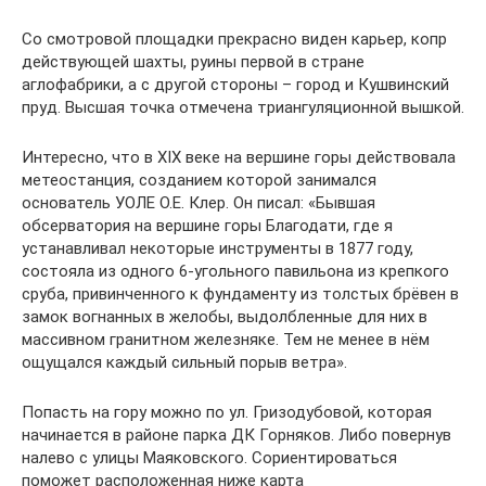
Со смотровой площадки прекрасно виден карьер, копр
действующей шахты, руины первой в стране
аглофабрики, а с другой стороны – город и Кушвинский
пруд. Высшая точка отмечена триангуляционной вышкой.
Интересно, что в XIX веке на вершине горы действовала
метеостанция, созданием которой занимался
основатель УОЛЕ О.Е. Клер. Он писал: «Бывшая
обсерватория на вершине горы Благодати, где я
устанавливал некоторые инструменты в 1877 году,
состояла из одного 6-угольного павильона из крепкого
сруба, привинченного к фундаменту из толстых брёвен в
замок вогнанных в желобы, выдолбленные для них в
массивном гранитном железняке. Тем не менее в нём
ощущался каждый сильный порыв ветра».
Попасть на гору можно по ул. Гризодубовой, которая
начинается в районе парка ДК Горняков. Либо повернув
налево с улицы Маяковского. Сориентироваться
поможет расположенная ниже карта