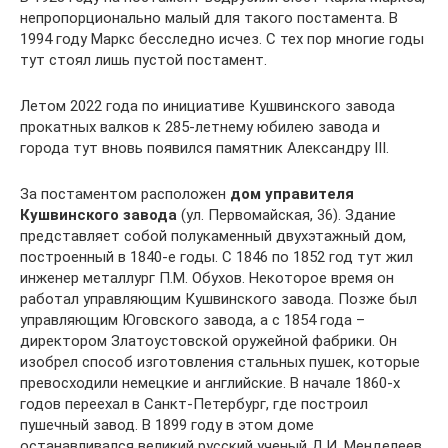
непропорционально малый для такого постамента. В
1994 году Маркс бесследно исчез. С тех пор многие годы
тут стоял лишь пустой постамент.
Летом 2022 года по инициативе Кушвинского завода
прокатных валков к 285-летнему юбилею завода и
города тут вновь появился памятник Александру III.
За постаментом расположен
дом управителя
Кушвинского завода
(ул. Первомайская, 36). Здание
представляет собой полукаменный двухэтажный дом,
построенный в 1840-е годы. С 1846 по 1852 год тут жил
инженер металлург П.М. Обухов. Некоторое время он
работал управляющим Кушвинского завода. Позже был
управляющим Юговского завода, а с 1854 года –
директором Златоустовской оружейной фабрики. Он
изобрел способ изготовления стальных пушек, которые
превосходили немецкие и английские. В начале 1860-х
годов переехал в Санкт-Петербург, где построил
пушечный завод. В 1899 году в этом доме
останавливался великий русский ученый Д.И. Менделеев