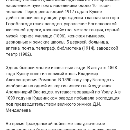
населенным пунктом с населением около 10 тысяч
человек. Перед революцией 1917 года в Кушве
действовали следующие учреждения: главная контора
Гороблагодатских заводов, управление Богословской
железной дороги, казначейство, метеостанция, горный
музей, горное училище (1896), женская гимназия,
церковные и земские школы, 5 церквей, больница,
аптека, почта, телеграф, библиотека (1914), заводской
театр (1902).
Здесь бывали многие известные люди. В августе 1868
года Кушву посетил великий князь Владимир
Александрович Романов. В 1890 году гору Благодать
изобразил на одной из картин известный художник
Аполлинарий Васнецов, путешествовавший по Уралу. А в
1899 году на Кушвинском заводе побывала экспедиция
под предводительством великого химика Д.И.
Менделеева.
Во время Гражданской войны металлургическое
производство было законсервировано, а позже вновь