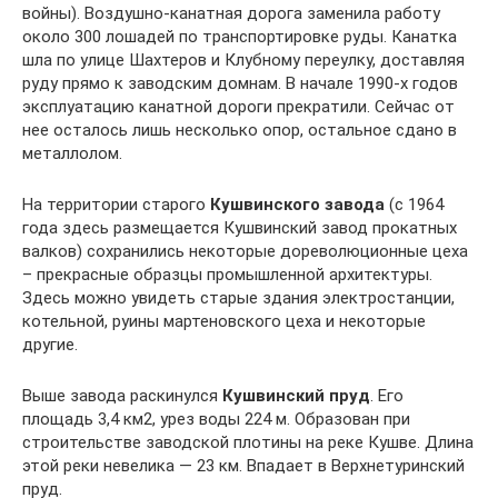
войны). Воздушно-канатная дорога заменила работу
около 300 лошадей по транспортировке руды. Канатка
шла по улице Шахтеров и Клубному переулку, доставляя
руду прямо к заводским домнам. В начале 1990-х годов
эксплуатацию канатной дороги прекратили. Сейчас от
нее осталось лишь несколько опор, остальное сдано в
металлолом.
На территории старого
Кушвинского завода
(с 1964
года здесь размещается Кушвинский завод прокатных
валков) сохранились некоторые дореволюционные цеха
– прекрасные образцы промышленной архитектуры.
Здесь можно увидеть старые здания электростанции,
котельной, руины мартеновского цеха и некоторые
другие.
Выше завода раскинулся
Кушвинский пруд
. Его
площадь 3,4 км2, урез воды 224 м. Образован при
строительстве заводской плотины на реке Кушве. Длина
этой реки невелика — 23 км. Впадает в Верхнетуринский
пруд.