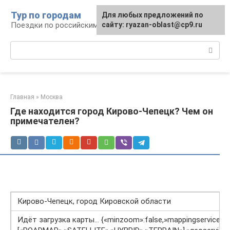
Перейти
Тур по городам
Для любых предложений по
к
Поездки по российским городам
сайту: ryazan-oblast@cp9.ru
контенту
Поиск:
Главная
»
Москва
Где находится город Кирово-Чепецк? Чем он
примечателен?
Кирово-Чепецк, город Кировской области
Идёт загрузка карты… {«minzoom»:false,»mappingservice»: