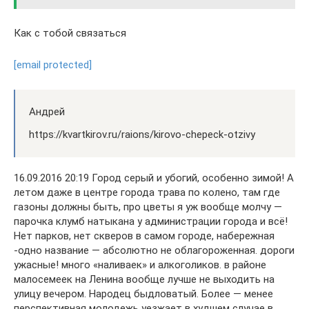
Как с тобой связаться
[email protected]
Андрей
https://kvartkirov.ru/raions/kirovo-chepeck-otzivy
16.09.2016 20:19 Город серый и убогий, особенно зимой! А
летом даже в центре города трава по колено, там где
газоны должны быть, про цветы я уж вообще молчу —
парочка клумб натыкана у администрации города и всё!
Нет парков, нет скверов в самом городе, набережная
-одно название — абсолютно не облагороженная. дороги
ужасные! много «наливаек» и алкоголиков. в районе
малосемеек на Ленина вообще лучше не выходить на
улицу вечером. Народец быдловатый. Более — менее
перспективная молодежь уезжает в худшем случае в