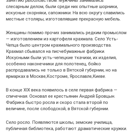
занятию рыболовством. Мужчины занимались
слесарным делом, были среди них опытные шорники,
искусные скорняки, сапожники. На всю округу славились
местные столяры, изготовлявшие прекрасную мебель.
Женщины помимо прочих занимались редким промыслом
— изготовлением из картофеля крахмала. Село Усть-
Чепца было центром крахмального производства.
Крахмал сбывался на писчебумажные фабрики.
Искусными были усть-чепецкие ткачихи, их изделия,
особенно наконечники для полотенец, бойко
распродавались не только в Вятской губернии, но на
ярмарках в Москве,Костроме, Ярославле,Киеве.
В конце XIX века появилось в селе первая фабрика —
спичечная. Основал ее крестьянин Андрей Бровцын.
Фабрика быстро росла и скоро стала второй по
величине, после слободской, в Вятской губернии.
Село росло. Появляются школы, земские училища,
публичная библиотека, работают драматические кружки.