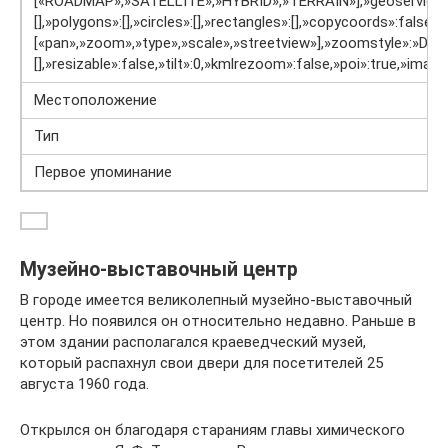
[«ROADMAP»,»SATELLITE»,»HYBRID»,»TERRAIN»],»geoservice»:»goog
[],»polygons»:[],»circles»:[],»rectangles»:[],»copycoords»:false,
[«pan»,»zoom»,»type»,»scale»,»streetview»],»zoomstyle»:»DEFA
[],»resizable»:false,»tilt»:0,»kmlrezoom»:false,»poi»:true,»imag
Местоположение
Тип
Первое упоминание
Музейно-выставочный центр
В городе имеется великолепный музейно-выставочный
центр. Но появился он относительно недавно. Раньше в
этом здании располагался краеведческий музей,
который распахнул свои двери для посетителей 25
августа 1960 года.
Открылся он благодаря стараниям главы химического