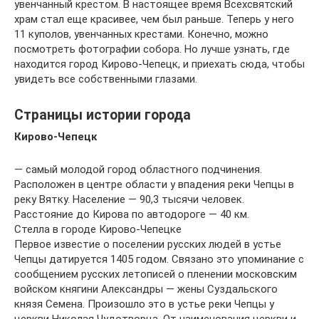
увенчанный крестом. В настоящее время Всехсвятский
храм стал еще красивее, чем был раньше. Теперь у него
11 куполов, увенчанных крестами. Конечно, можно
посмотреть фотографии собора. Но лучше узнать, где
находится город Кирово-Чепецк, и приехать сюда, чтобы
увидеть все собственными глазами.
Страницы истории города
Кирово-Чепецк
— самый молодой город областного подчинения.
Расположен в центре области у впадения реки Чепцы в
реку Вятку. Население — 90,3 тысячи человек.
Расстояние до Кирова по автодороге — 40 км.
Стелла в городе Кирово-Чепецке
Первое известие о поселении русских людей в устье
Чепцы датируется 1405 годом. Связано это упоминание с
сообщением русских летописей о пленении московским
войском княгини Александры — жены Суздальского
князя Семена. Произошло это в устье реки Чепцы у
церкви Николая Чудотворца. От наименования церкви и