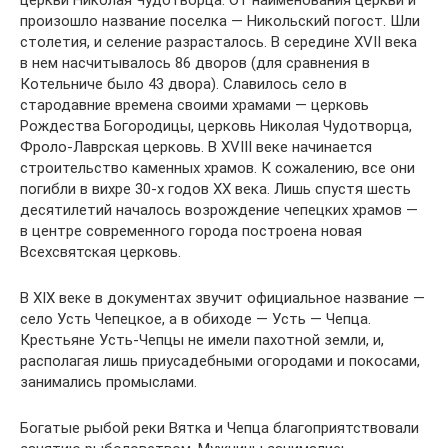
произошло название поселка — Никольский погост. Шли
столетия, и селение разрасталось. В середине XVII века
в нем насчитывалось 86 дворов (для сравнения в
Котельниче было 43 двора). Славилось село в
стародавние времена своими храмами — церковь
Рождества Богородицы, церковь Николая Чудотворца,
Фроло-Лаврская церковь. В XVIII веке начинается
строительство каменных храмов. К сожалению, все они
погибли в вихре 30-х годов XX века. Лишь спустя шесть
десятилетий началось возрождение чепецких храмов —
в центре современного города построена новая
Всехсвятская церковь.
В XIX веке в документах звучит официальное название —
село Усть Чепецкое, а в обиходе — Усть — Чепца.
Крестьяне Усть-Чепцы не имели пахотной земли, и,
располагая лишь приусадебными огородами и покосами,
занимались промыслами.
Богатые рыбой реки Вятка и Чепца благоприятствовали