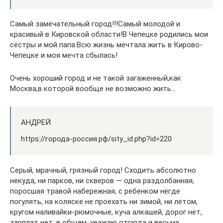
Самый замечательный город!!!Самый молодой и
красивый в Кировской области!В Чепецке родились мои
сёстры и мой папа.Всю жизнь мечтала жить в Кирово-
Чепецке и моя мечта сбылась!
Очень хороший город и не такой загаженный,как
Москва,в которой вообще не возможно жить…
АНДРЕЙ
https://города-россия.рф/sity_id.php?id=220
Серый, мрачный, грязный город! Сходить абсолютно
некуда, ни парков, ни скверов — одна раздолбанная,
поросшая травой набережная, с ребенком негде
погулять, на коляске не проехать ни зимой, ни летом,
кругом наливайки-рюмочные, куча алкашей, дорог нет,
зарплат нет. в общем, уезжаю отсюда и весьма