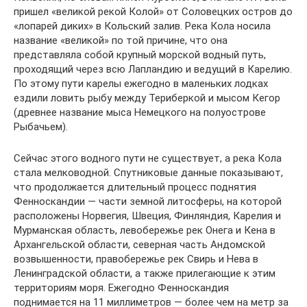
пришел «великой рекой Колой» от Соловецких остров до
«лопарей диких» в Кольский залив. Река Кола носила
название «великой» по той причине, что она
представляла собой крупный морской водный путь,
проходящий через всю Лапландию и ведущий в Карелию.
По этому пути карелы ежегодно в маленьких лодках
ездили ловить рыбу между Териберкой и мысом Кегор
(древнее название мыса Немецкого на полуострове
Рыбачьем).
Сейчас этого водного пути не существует, а река Кола
стала мелководной. Спутниковые данные показывают,
что продолжается длительный процесс поднятия
Фенноскандии — части земной литосферы, на которой
расположены Норвегия, Швеция, Финляндия, Карелия и
Мурманская область, левобережье рек Онега и Кена в
Архангельской области, северная часть Андомской
возвышенности, правобережье рек Свирь и Нева в
Ленинградской области, а также прилегающие к этим
территориям моря. Ежегодно Фенноскандия
поднимается на 11 миллиметров — более чем на метр за