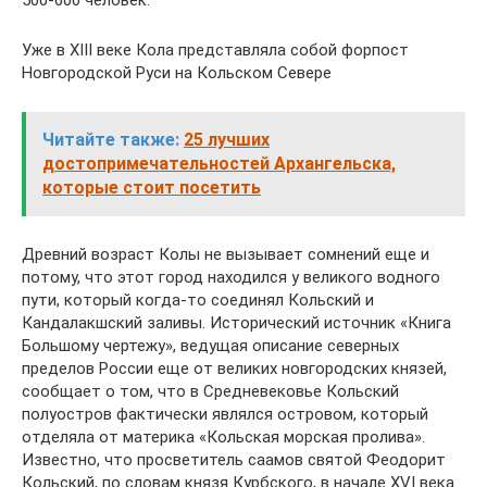
500-600 человек.
Уже в XIII веке Кола представляла собой форпост
Новгородской Руси на Кольском Севере
Читайте также:
25 лучших
достопримечательностей Архангельска,
которые стоит посетить
Древний возраст Колы не вызывает сомнений еще и
потому, что этот город находился у великого водного
пути, который когда-то соединял Кольский и
Кандалакшский заливы. Исторический источник «Книга
Большому чертежу», ведущая описание северных
пределов России еще от великих новгородских князей,
сообщает о том, что в Средневековье Кольский
полуостров фактически являлся островом, который
отделяла от материка «Кольская морская пролива».
Известно, что просветитель саамов святой Феодорит
Кольский, по словам князя Курбского, в начале XVI века