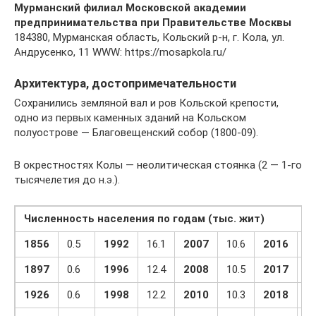
Мурманский филиал Московской академии
предпринимательства при Правительстве Москвы
184380, Мурманская область, Кольский р-н, г. Кола, ул.
Андрусенко, 11 WWW: https://mosapkola.ru/
Архитектура, достопримечательности
Сохранились земляной вал и ров Кольской крепости,
одно из первых каменных зданий на Кольском
полуострове — Благовещенский собор (1800-09).
В окрестностях Колы — неолитическая стоянка (2 — 1-го
тысячелетия до н.э.).
Численность населения по годам (тыс. жит)
1856
0.5
1992
16.1
2007
10.6
2016
9.
1897
0.6
1996
12.4
2008
10.5
2017
9.
1926
0.6
1998
12.2
2010
10.3
2018
9.