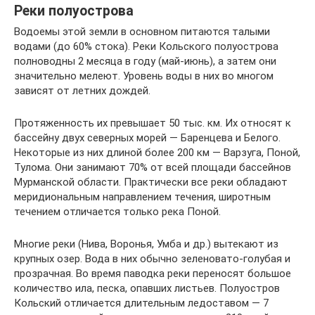
Реки полуострова
Водоемы этой земли в основном питаются талыми
водами (до 60% стока). Реки Кольского полуострова
полноводны 2 месяца в году (май-июнь), а затем они
значительно мелеют. Уровень воды в них во многом
зависят от летних дождей.
Протяженность их превышает 50 тыс. км. Их относят к
бассейну двух северных морей — Баренцева и Белого.
Некоторые из них длиной более 200 км — Варзуга, Поной,
Тулома. Они занимают 70% от всей площади бассейнов
Мурманской области. Практически все реки обладают
меридиональным направлением течения, широтным
течением отличается только река Поной.
Многие реки (Нива, Воронья, Умба и др.) вытекают из
крупных озер. Вода в них обычно зеленовато-голубая и
прозрачная. Во время паводка реки переносят большое
количество ила, песка, опавших листьев. Полуостров
Кольский отличается длительным ледоставом — 7