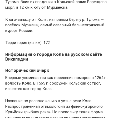
Тулома, близ их впадения в Кольский залив Баренцева
моря, в 12 км к югу от Мурманска.
К юго-западу от Колы, на правом берегу р. Тулома —
посёлок Мурмаши, самый северный бальнеогрязевый
курорт России.
Территория (кв. км): 172
Информация о городе Кола на русском сайте
Википедии
Исторический очерк
Впервые упоминается как поселение поморов в 1264 г.,
волость Коло. В 1565 г. сооружён Кольский острог,
известен как город Кола.
Название по расположению в устье реки Кола.
Распространённая этимологоия из финно-угорского
Кульйоки «рыбная река». Но поскольку такая форма
гидронима не подтверждается ни одним письменным