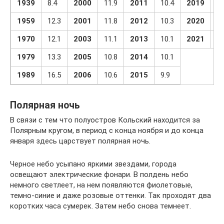
1939
8.4
2000
11.9
2011
10.4
2019
9.
1959
12.3
2001
11.8
2012
10.3
2020
9.
1970
12.1
2003
11.1
2013
10.1
2021
9.
1979
13.3
2005
10.8
2014
10.1
1989
16.5
2006
10.6
2015
9.9
Полярная ночь
В связи с тем что полуостров Кольский находится за
Полярным кругом, в период с конца ноября и до конца
января здесь царствует полярная ночь.
Черное небо усыпано яркими звездами, города
освещают электрические фонари. В полдень небо
немного светлеет, на нем появляются фиолетовые,
темно-синие и даже розовые оттенки. Так проходят два
коротких часа сумерек. Затем небо снова темнеет.