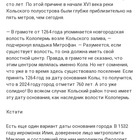
сто лет. По этой причине в начале XVI века реки
Кольского полуострова были глубже приблизительно на
пять метров, чем сегодня.
— В грамоте от 1264 года упоминается новгородская
волость Колопермь возле Кольского залива, —
подчеркнул владыка Митрофан. — Разумеется, если
существует волость, то она должна иметь свой
волостной центр. Правда, в грамоте не сказано, что
этим центром являлась именно Кола. Но нет сомнения,
что уже в то время здесь существовало поселение. Если
принять 1264 год за дату основания Колы, то получится,
что в 2024 году город отметит 760 лет. А это уже
солидно! Во всяком случае Кольский район точно имеет
эту дату основания, как наследник волости Колопермь.
Кстати
Есть еще один вариант даты основания города. В 1532
году иеромонах Илия, доверенное лицо митрополита
Макария, и состоявший при нем иеродиакон Феодорит,