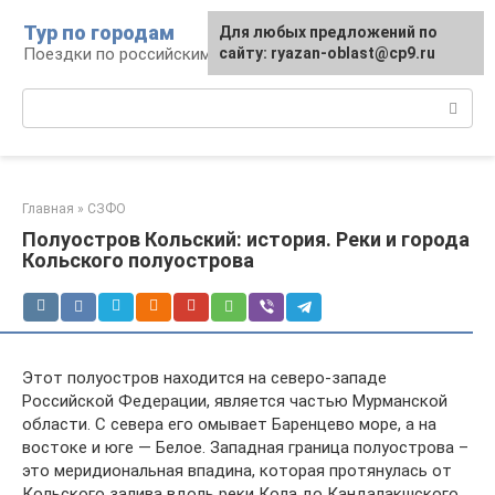
Перейти
Тур по городам
Для любых предложений по
к
Поездки по российским городам
сайту: ryazan-oblast@cp9.ru
контенту
Поиск:
Главная
»
СЗФО
Полуостров Кольский: история. Реки и города
Кольского полуострова
Этот полуостров находится на северо-западе
Российской Федерации, является частью Мурманской
области. С севера его омывает Баренцево море, а на
востоке и юге — Белое. Западная граница полуострова –
это меридиональная впадина, которая протянулась от
Кольского залива вдоль реки Кола до Кандалакшского