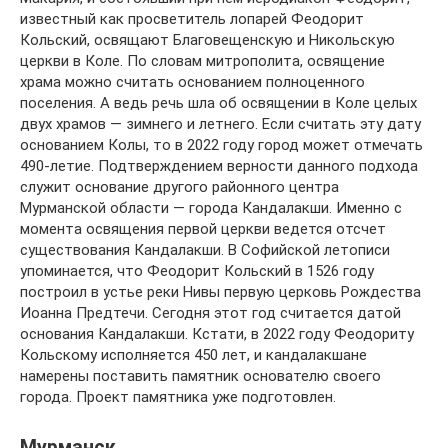
известный как просветитель лопарей Феодорит
Кольский, освящают Благовещенскую и Никольскую
церкви в Коле. По словам митрополита, освящение
храма можно считать основанием полноценного
поселения. А ведь речь шла об освящении в Коле целых
двух храмов — зимнего и летнего. Если считать эту дату
основанием Колы, то в 2022 году город может отмечать
490-летие. Подтверждением верности данного подхода
служит основание другого районного центра
Мурманской области — города Кандалакши. Именно с
момента освящения первой церкви ведется отсчет
существования Кандалакши. В Софийской летописи
упоминается, что Феодорит Кольский в 1526 году
построил в устье реки Нивы первую церковь Рождества
Иоанна Предтечи. Сегодня этот год считается датой
основания Кандалакши. Кстати, в 2022 году Феодориту
Кольскому исполняется 450 лет, и кандалакшане
намерены поставить памятник основателю своего
города. Проект памятника уже подготовлен.
Мурманск