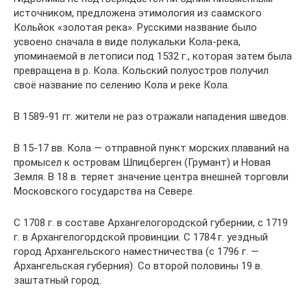
источником, предложена этимология из саамского
Кольйок «золотая река». Русскими название было
усвоено сначала в виде полукальки Кола-река,
упоминаемой в летописи под 1532 г., которая затем была
превращена в р. Кола. Кольский полуостров получил
своё название по селению Кола и реке Кола.
В 1589-91 гг. жители не раз отражали нападения шведов.
В 15-17 вв. Кола — отправной пункт морских плаваний на
промысел к островам Шпицберген (Грумант) и Новая
Земля. В 18 в. теряет значение центра внешней торговли
Московского государства на Севере.
С 1708 г. в составе Архангелогородской губернии, с 1719
г. в Архангелогордской провинции. С 1784 г. уездный
город Архангельского наместничества (с 1796 г. —
Архангельская губерния). Со второй половины 19 в.
заштатный город.