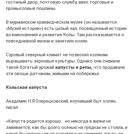
гостиный двор, почтовую службу, ввел торговые и
промысловые пошлины.
В мурманском краеведческом музее (он называется
«Музей истории») есть целый зал, посвященный истории
возникновения и развития Колы. Там рассказывается о
повседневной жизни и занятиях колян.
Суровый северный климат не позволял колянам
выращивать зерновые культуры. Однако они снимали
такой богатый урожай
капусты и репы,
что продавали
эти овощи датчанам, жившим на побережье.
Кольская капуста
Академик Н.Я.Озерецковский, изучавший быт колян,
писал:
«Капуста родится хорошо… но никогда в вилки не
завивается, как бы долго осенью на грядках не стояла, и
какие бы морозы ее не корчили и не сжимали; листы ее,