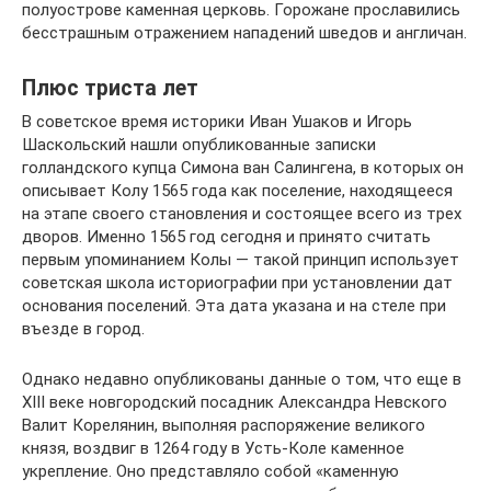
полуострове каменная церковь. Горожане прославились
бесстрашным отражением нападений шведов и англичан.
Плюс триста лет
В советское время историки Иван Ушаков и Игорь
Шаскольский нашли опубликованные записки
голландского купца Симона ван Салингена, в которых он
описывает Колу 1565 года как поселение, находящееся
на этапе своего становления и состоящее всего из трех
дворов. Именно 1565 год сегодня и принято считать
первым упоминанием Колы — такой принцип использует
советская школа историографии при установлении дат
основания поселений. Эта дата указана и на стеле при
въезде в город.
Однако недавно опубликованы данные о том, что еще в
XIII веке новгородский посадник Александра Невского
Валит Корелянин, выполняя распоряжение великого
князя, воздвиг в 1264 году в Усть-Коле каменное
укрепление. Оно представляло собой «каменную