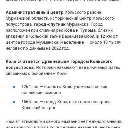
Административный центр
Кольского района
Мурманской области, исторический центр Кольского
полуострова,
город-спутник
Мурманска. Город
расположен при слиянии рек
Кола и Тулома
, близ их
впадения в Кольский залив Баренцева моря,
в 12 км
от
центра города Мурманска.
Население
— около 10 тысяч
человек по данным на 2022 год.
Кола считается древнейшим городом Кольского
полуострова.
Историки называют две ключевых даты,
связанных с основанием Колы:
1264 год — волость Коло упоминается как
поселение поморов
1565 год — город Кола, в котором построен
Кольский острог
Насчет этимологии самого названия нет единого мнения.
Все сходятся в том, что поселение названо в честь реки,