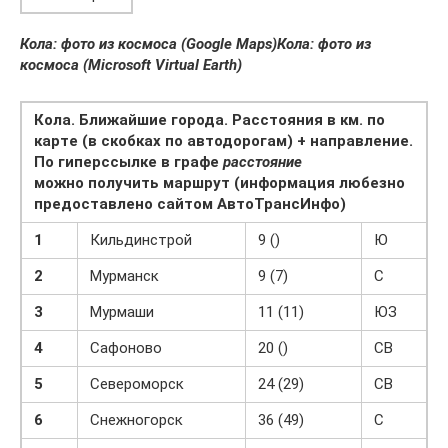
Кола: фото из космоса (Google Maps)
Кола: фото из
космоса (Microsoft Virtual Earth)
Кола. Ближайшие города. Расстояния в км. по
карте (в скобках по автодорогам) + направление.
По гиперссылке в графе
расстояние
можно получить маршрут (информация любезно
предоставлено сайтом АвтоТрансИнфо)
1
Кильдинстрой
9 ()
Ю
2
Мурманск
9 (7)
С
3
Мурмаши
11 (11)
ЮЗ
4
Сафоново
20 ()
СВ
5
Североморск
24 (29)
СВ
6
Снежногорск
36 (49)
С