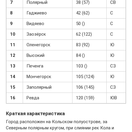
7
Полярный
38 (57)
СВ
8
Гаджиево
42 (62)
С
9
Видяево
50 ()
С
10
Заозёрск
62 (122)
С
11
Оленегорск
83 (92)
Ю
12
Высокий
84 ()
Ю
13
Печенга
103 ()
СЗ
14
Мончегорск
105 (124)
Ю
15
Заполярный
106 (145)
СЗ
16
Ревда
120 (159)
ЮВ
Краткая характеристика
Город расположен на Кольском полуострове, за
Северным полярным кругом, при слиянии рек Кола и