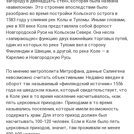
загороду в двенадцать стен», которая была названа
«вавилоном». Это строение впоследствии было
разобрано во время постройки Кольского острога в
1583 году у слияния рек Колы и Туломы. Иными словами,
уже в XIII веке Кола представляла собой форпост
Новгородской Руси на Кольском Севере. Она несла
«запирающую» функцию двух важнейших торговых путей,
один из которых по реке Туломе вел в сторону
Финляндии и Швеции, а другой, по реке Коле — в
Карелию и Новгородскую Русь.
По мнению митрополита Митрофана, данные Салингена
невозможно считать объективными. Недавно введен в
оборот так называемый «финляндский источник» 1556
года на шведском языке, который свидетельствует, что
в Коле уже в то время население насчитывалось, «как
пять церковных приходов». Приходами в то время
назывались поселения, которые имели возможность
содержать храм. Для этого приход должен был
насчитывать 100-120 человек. Если в Коле было пять
церковных приходов, значит, там проживали не менее