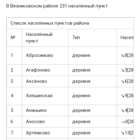
В Вязниковском районе 231 населённый пункт.
Список населённых пунктов района
Населённый
№
Тип
Населен
пункт
1
Абросимово
деревня
↘8[28]
2
Агафоново
деревня
↘3[28]
3
Аксёново
деревня
↘6[28]
4
Алёшинская
деревня
↘9[28]
5
Ананьино
деревня
↘4[28]
6
Аносово
деревня
→0[28]
7
Артёмково
деревня
↘15[28]