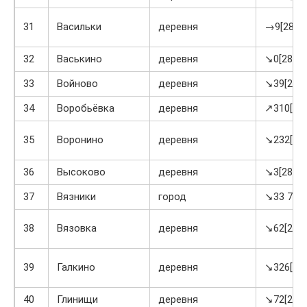
31
Васильки
деревня
→9[28]
32
Васькино
деревня
↘0[28]
33
Войново
деревня
↘39[28]
34
Воробьёвка
деревня
↗310[28]
35
Воронино
деревня
↘232[28]
36
Высоково
деревня
↘3[28]
37
Вязники
город
↘33 769[
38
Вязовка
деревня
↘62[28]
39
Галкино
деревня
↘326[28]
40
Глинищи
деревня
↘72[28]