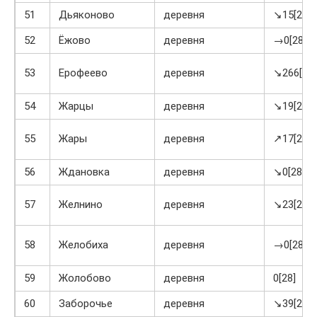
51
Дьяконово
деревня
↘15[28]
52
Ёжово
деревня
→0[28]
53
Ерофеево
деревня
↘266[28]
54
Жарцы
деревня
↘19[28]
55
Жары
деревня
↗17[28]
56
Ждановка
деревня
↘0[28]
57
Желнино
деревня
↘23[28]
58
Желобиха
деревня
→0[28]
59
Жолобово
деревня
0[28]
60
Заборочье
деревня
↘39[28]