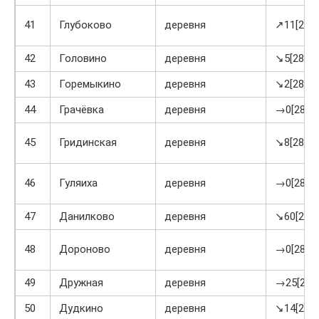
41
Глубоково
деревня
↗11[28]
42
Головино
деревня
↘5[28]
43
Горемыкино
деревня
↘2[28]
44
Грачёвка
деревня
→0[28]
45
Гридинская
деревня
↘8[28]
46
Гуляиха
деревня
→0[28]
47
Данилково
деревня
↘60[28]
48
Дороново
деревня
→0[28]
49
Дружная
деревня
→25[28]
50
Дудкино
деревня
↘14[28]