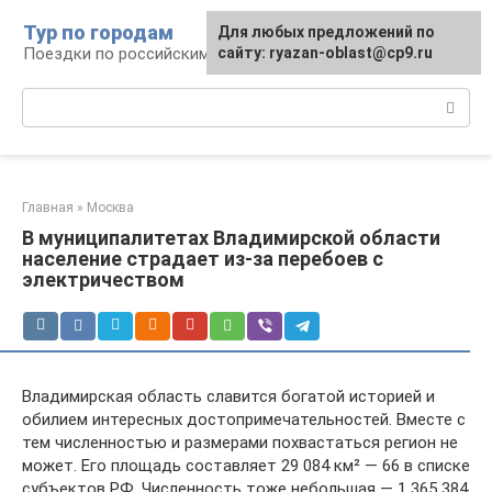
Перейти
Тур по городам
Для любых предложений по
к
Поездки по российским городам
сайту: ryazan-oblast@cp9.ru
контенту
Поиск:
Главная
»
Москва
В муниципалитетах Владимирской области
население страдает из-за перебоев с
электричеством
Владимирская область славится богатой историей и
обилием интересных достопримечательностей. Вместе с
тем численностью и размерами похвастаться регион не
может. Его площадь составляет 29 084 км² — 66 в списке
субъектов РФ. Численность тоже небольшая — 1 365 384