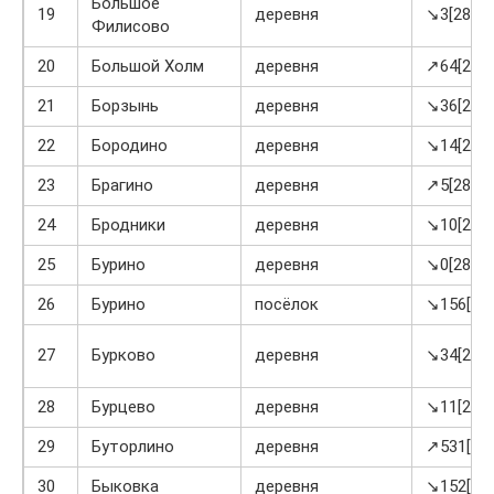
Большое
19
деревня
↘3[28]
Филисово
20
Большой Холм
деревня
↗64[28]
21
Борзынь
деревня
↘36[28]
22
Бородино
деревня
↘14[28]
23
Брагино
деревня
↗5[28]
24
Бродники
деревня
↘10[28]
25
Бурино
деревня
↘0[28]
26
Бурино
посёлок
↘156[28]
27
Бурково
деревня
↘34[28]
28
Бурцево
деревня
↘11[28]
29
Буторлино
деревня
↗531[28]
30
Быковка
деревня
↘152[28]