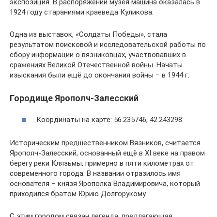
экспозиция. В распоряжении музея машина оказалась в
1924 году стараниями краеведа Куликова.
Одна из выставок, «Солдаты Победы», стала
результатом поисковой и исследовательской работы по
сбору информации о вязниковцах, участвовавших в
сражениях Великой Отечественной войны. Начаты
изыскания были ещё до окончания войны – в 1944 г.
Городище Ярополч-Залесский
Координаты на карте: 56.235746, 42.243298.
Историческим предшественником Вязников, считается
Ярополч-Залесский, основанный ещё в XI веке на правом
берегу реки Клязьмы, примерно в пяти километрах от
современного города. В названии отразилось имя
основателя – князя Ярополка Владимировича, который
приходился братом Юрию Долгорукому.
С этим городом связан легенда, предлагающая