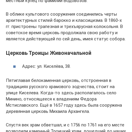
местный купец по фамилии Водовозов.
В облике культового сооружения соединились черты
архитектурных стилей барокко и классицизма. В 1860-х
гг. пристроены трапезная и трехъярусная колокольня. В
советское время церковь продолжала свою работу и
является действующей по сей день, имея статус собора.
Церковь Троицы Живоначальной
Адрес: ул. Киселёва, 38.
Пятиглавая белокаменная церковь, отстроенная в
традициях русского храмового зодчества, стоит на
улице Киселева. Когда-то здесь располагалось село
Минино, относящееся к владениям Федора
Мстиславского. Ещё в 1657 году здесь была сооружена
деревянная церковь Михаила Архангела.
Спустя век храм обветшал, и с 1756 по 1761 на его месте
возводили каменный Троицкий храм, дошедший до наших