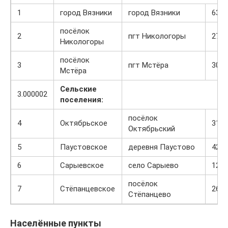
1
город Вязники
город Вязники
63
посёлок
2
пгт Никологоры
27
Никологоры
посёлок
3
пгт Мстёра
30
Мстёра
Сельские
3.000002
поселения:
посёлок
4
Октябрьское
31
Октябрьский
5
Паустовское
деревня Паустово
42
6
Сарыевское
село Сарыево
12
посёлок
7
Стёпанцевское
26
Стёпанцево
Населённые пункты