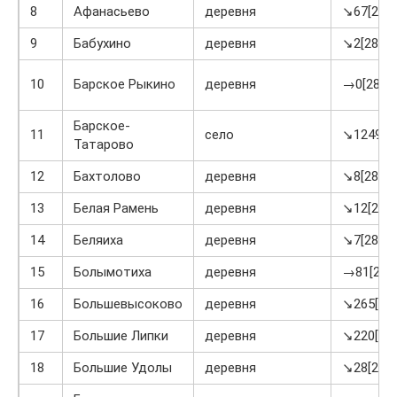
8
Афанасьево
деревня
↘67[28]
9
Бабухино
деревня
↘2[28]
10
Барское Рыкино
деревня
→0[28]
Барское-
11
село
↘1249[28
Татарово
12
Бахтолово
деревня
↘8[28]
13
Белая Рамень
деревня
↘12[28]
14
Беляиха
деревня
↘7[28]
15
Болымотиха
деревня
→81[28]
16
Большевысоково
деревня
↘265[28]
17
Большие Липки
деревня
↘220[28]
18
Большие Удолы
деревня
↘28[28]