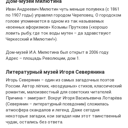
Дом-музей Милютина
Иван Андреевич Милютин чуть меньше полувека (с 1861
по 1907 годы) управлял городом Череповец. О городском
голове упоминается в одном из так называемых
«военных афоризмов» Козьмы Пруткова («хорошо
ловить рыбу, где ток воды мутен – да здравствуют
Черкесский и Милютин!»).
Дом-музей И.А. Милютина был открыт в 2006 году.
Адрес – площадь Революции, дом 1.
Литературный музей Игоря Северянина
Игорь Северянин – один из самых загадочных поэтов
России. Автор лёгких, «воздушных» стихов, классический
романтик, малоизвестный для советских читателей.
Причина – эмигрант. Вокруг Игоря Васильевича Лотарёва
(Северянин – литературный псевдоним) сложилась
атмосфера скандалов и легенд. Даже сегодня
некоторые загадки, кои загадал нам этот таинственный
чудак, остались без ответа.