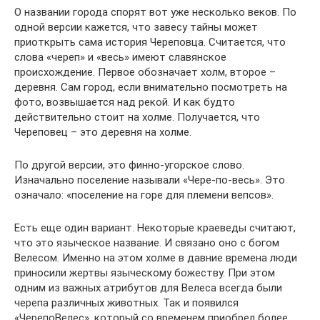
О названии города спорят вот уже несколько веков. По
одной версии кажется, что завесу тайны может
приоткрыть сама история Череповца. Считается, что
слова «череп» и «весь» имеют славянское
происхождение. Первое обозначает холм, второе –
деревня. Сам город, если внимательно посмотреть на
фото, возвышается над рекой. И как будто
действительно стоит на холме. Получается, что
Череповец – это деревня на холме.
По другой версии, это финно-угорское слово.
Изначально поселение называли «Чере-по-весь». Это
означало: «поселение на горе для племени вепсов».
Есть еще один вариант. Некоторые краеведы считают,
что это языческое название. И связано оно с богом
Велесом. Именно на этом холме в давние времена люди
приносили жертвы языческому божеству. При этом
одним из важных атрибутов для Велеса всегда были
черепа различных животных. Так и появился
«ЧерепоВелес», который со временем приобрел более