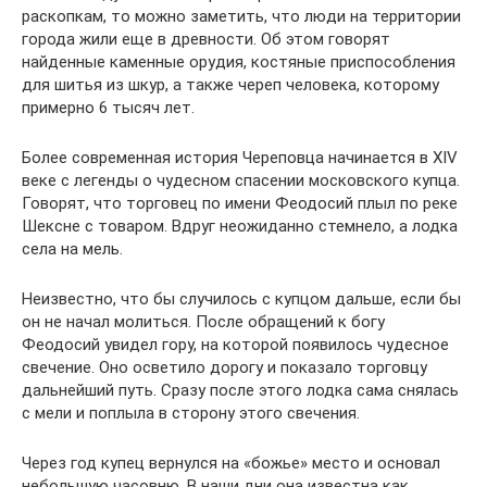
раскопкам, то можно заметить, что люди на территории
города жили еще в древности. Об этом говорят
найденные каменные орудия, костяные приспособления
для шитья из шкур, а также череп человека, которому
примерно 6 тысяч лет.
Более современная история Череповца начинается в XIV
веке с легенды о чудесном спасении московского купца.
Говорят, что торговец по имени Феодосий плыл по реке
Шексне с товаром. Вдруг неожиданно стемнело, а лодка
села на мель.
Неизвестно, что бы случилось с купцом дальше, если бы
он не начал молиться. После обращений к богу
Феодосий увидел гору, на которой появилось чудесное
свечение. Оно осветило дорогу и показало торговцу
дальнейший путь. Сразу после этого лодка сама снялась
с мели и поплыла в сторону этого свечения.
Через год купец вернулся на «божье» место и основал
небольшую часовню. В наши дни она известна как