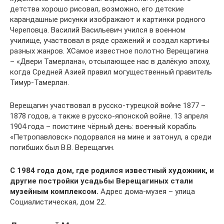
детства хорошо рисовал, возможно, его детские
карандашные рисунки изображают и картинки родного
Череповца. Василий Васильевич учился в военном
училище, участвовал в ряде сражений и создал картины
разных жанров. ХСамое известное полотно Верещагина
– «Двери Тамерлана», отсылающее нас в далёкую эпоху,
когда Средней Азией правил могущественный правитель
Тимур-Тамерлан.
Верещагин участвовал в русско-турецкой войне 1877 –
1878 годов, а также в русско-японской войне. 13 апреля
1904 года – поистине чёрный день: военный корабль
«Петропавловск» подорвался на мине и затонул, а среди
погибших был В.В. Верещагин.
С 1984 года дом, где родился известный художник, и
другие постройки усадьбы Верещагиных стали
музейным комплексом.
Адрес дома-музея – улица
Социалистическая, дом 22.