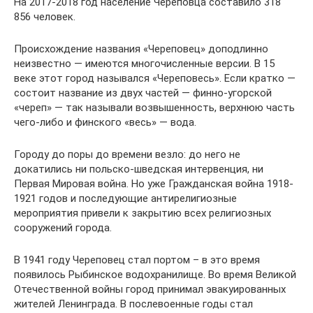
На 2017-2018 год население Череповца составило 318
856 человек.
Происхождение названия «Череповец» доподлинно
неизвестно — имеются многочисленные версии. В 15
веке этот город назывался «Череповесь». Если кратко —
состоит название из двух частей — финно-угорской
«череп» — так называли возвышенность, верхнюю часть
чего-либо и финского «весь» — вода.
Городу до поры до времени везло: до него не
докатились ни польско-шведская интервенция, ни
Первая Мировая война. Но уже Гражданская война 1918-
1921 годов и последующие антирелигиозные
мероприятия привели к закрытию всех религиозных
сооружений города.
В 1941 году Череповец стал портом – в это время
появилось Рыбинское водохранилище. Во время Великой
Отечественной войны город принимал эвакуированных
жителей Ленинграда. В послевоенные годы стал