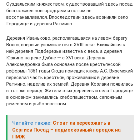
Суздальским княжеством, существовавший здесь посад
был сожжен новгородцами и потом не
восстанавливался. Впоследствии здесь возникли село
Городище и деревня Ратмино.
Деревня Иваньково, располагавшаяся на левом берегу
Волги, впервые упоминается в XVIII веке. Ближайшая к
ней деревня Подберезье известна с века, а деревня
Юркино на реке Дубне — с XVI века. Деревня
Александровка была основана после крестьянской
реформы 1861 годы Сюда помещик князь А.С. Вяземский
переселил часть крестьян, проживавших в деревне
Ратмино, наделив их землей. Деревня Козлаки появилась
в тот же период. Жители этих деревень и села Городище
в основном занимались хлебопашеством, сапожным
ремеслом и рыболовством.
Читайте также:
Стоит ли переезжать в
Сергиев Посад – подмосковный городок на
ПМЖ