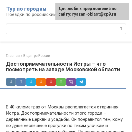
Перейти
Тур по городам
Для любых предложений по
к
Поездки по российским городам
сайту: ryazan-oblast@cp9.ru
контенту
Поиск:
Главная
»
В центре России
Достопримечательности Истры – что
посмотреть на западе Московской области
В 40 километрах от Москвы располагается старинная
Истра. Достопримечательности этого города –
деревянные церкви и усадьбы. Он понравится тем, кому
по душе неспешные прогулки по тихим улочкам и
неподражаемые русские пейзажи. По словам археологов,