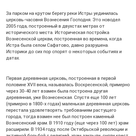
За парком на крутом берегу реки Истры уединилась
церковь-часовня Вознесения Господня. Это новодел
2005 года, построенный в двухстах метрах от
исторического места. Историческая постройка
Вознесенской церкви, построенная во времена, когда
Истра была селом Сафатово, давно разрушена.
Историки до сих пор спорят о некоторых событиях и
датах.
Первая деревянная церковь, построенная в первой
половине XVII века, называлась Воскресенской, примерно
через 30-40 лет взамен была построена другая
деревянная, уже Вознесенская. Спустя еще 100 лет
(примерно в 1800-х годах) маленькая деревянная церковь
перестала удовлетворять требованиям растущего
города, тогда взамен нее был построен каменный
Вознесенский храм. В 1910 году (еще через 100 лет) храм
расширили. В 1934 году, после Октябрьской революции и
активной борьбой с религией, храм закрыли, сняли крест,