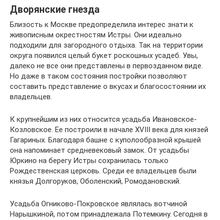
Дворянские гнезда
Близость к Москве предопределила интерес знати к
живописным окрестностям Истры. Они идеально
подходили для загородного отдыха. Так на территории
округа появился целый букет роскошных усадеб. Увы,
далеко не все они представлены в первозданном виде.
Но даже в таком состояния постройки позволяют
составить представление о вкусах и благосостоянии их
владельцев.
К крупнейшим из них относится усадьба Ивановское-
Козловское. Ее построили в начале XVIII века для князей
Гагариных. Благодаря башне с куполообразной крышей
она напоминает средневековый замок. От усадьбы
Юркино на берегу Истры сохранилась только
Рождественская церковь. Среди ее владельцев были
князья Долгоруков, Оболенский, Ромодановский.
Усадьба Огниково-Покровское являлась вотчиной
Нарышкиной, потом принадлежала Потемкину. Сегодня в