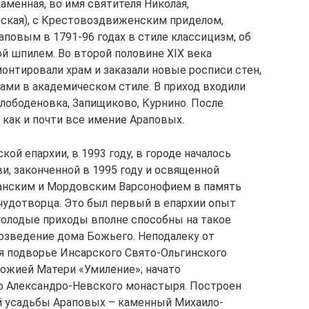
каменная, во имя святителя Николая,
ская), с Крестовоздвиженским приделом,
повым в 1791-96 годах в стиле классицизм, об
ой шпилем. Во второй половине XIX века
нтировали храм и заказали новые росписи стен,
ми в академическом стиле. В приход входили
лободеновка, Запищиково, Курнино. После
 как и почти все имение Араповых.
ой епархии, в 1993 году, в городе началось
и, законченной в 1995 году и освященной
анским и Мордовским Варсонофием в память
чудотворца. Это был первый в епархии опыт
молодые приходы вполне способны на такое
возведение дома Божьего. Неподалеку от
я подворье Инсарского Свято-Ольгинского
ожией Матери «Умиление»; начато
о Александро-Невского монастыря. Построен
й усадьбы Араповых – каменный Михаило-