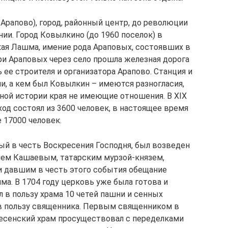
Арапово), город, районный центр, до революции
ии. Город Ковылкино (до 1960 поселок) в
ая Лашма, имение рода Араповых, состоявших в
ри Араповых через село прошла железная дорога
ь ее строителя и организатора Арапово. Станция и
, а кем был Ковылкин – имеются разногласия,
ной истории края не имеющие отношения. В XIX
д состоял из 3600 человек, в настоящее время
 17000 человек.
й в честь Воскресения Господня, был возведен
ем Кашаевым, татарским мурзой-князем,
и давшим в честь этого события обещание
а. В 1704 году церковь уже была готова и
 в пользу храма 10 четей пашни и сенных
 в пользу священника. Первым священником в
есенский храм просуществовал с переделками