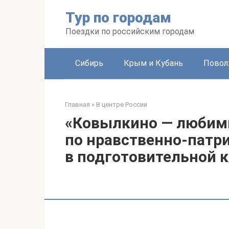
Перейти
Тур по городам
к
контенту
Поездки по российским городам
Сибирь
Крым и Кубань
Повол
Главная
»
В центре России
«Ковылкино — любимы
по нравственно-патр
в подготовительной к