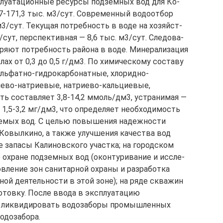
плуа­та­ционные ресурсы подземных вод для Ко­
44,7-171,3 тыс. м3/сут. Современный водоотбор
с. м3/сут. Текущая потребность в воде на хо­зяй­ст­
ут, перспективная — 8,6 тыс. м3/сут. Сле­до­ва­
ряют потребность района в воде. Минерализация
ах от 0,3 до 0,5 г/дм3. По химическому составу
льфатно-гидрокарбонатные, хлоридно-
иево-натриевые, натриево-кальциевые,
ь составляет 3,8-14,2 ммоль/дм3, устранимая —
 1,5-3,2 мг/дм3, что определяет необходимость
емых вод. С целью повышения надежности
 Ковылкино, а также улучшения качества вод
е запасы Калиновского участка; на го­родском
х­ра­­не подзем­ных вод (оконтуривание и ис­сле­
ов­ление зон са­нитарной охраны и разработка
ой деятельности в этой зо­не); на ряде скважин
дготовку. После ввода в эксплуатацию
о ликвидировать водозаборы промышленных
водозабора.