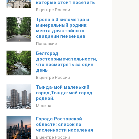
которые стоит посетить
В центре России
Тропа в 3 километра и
минеральный родник:
места для «тайных»
свиданий пензенцев
Поволжье
Белгород:
достопримечательности,
что посмотреть за один
день
В центре России
Тында-мой маленький
город,Тында-мой город
родной.
Москва
Города Ростовской
области: список по
численности населения
В центре России