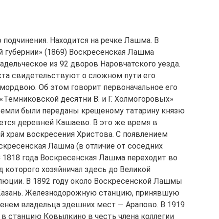
 подчинения. Находится на речке Лашма. В
 губернии» (1869) Воскресенская Лашма
ладельческое из 92 дворов Наровчатского уезда.
кта свидетельствуют о сложном пути его
 мордвою. Об этом говорит первоначальное его
 «Темниковской десятни В. и Г. Холмогоровых»
 земли были переданы крещеному татарину князю
уется деревней Кашаево. В это же время в
 храм воскресения Христова. С появлением
скресенская Лашма (в отличие от соседних
 1818 года Воскресенская Лашма переходит во
д которого хозяйничал здесь до Великой
люции. В 1892 году около Воскресенской Лашмы
 Казань. Железнодорожную станцию, принявшую
менем владельца здешних мест — Арапово. В 1919
 в станцию Ковылкино в честь члена коллегии