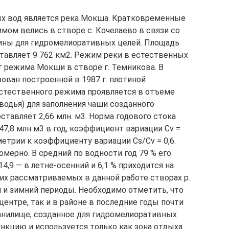
х вод является река Мокша. Кратковременные
мом велись в створе с. Кочелаево в связи со
ины для гидромелиоративных целей. Площадь
ставляет 9 762 км2. Режим реки в естественных
т режима Мокши в створе г. Темникова. В
ован построенной в 1987 г. плотиной
стественного режима проявляется в отъеме
оводья) для заполнения чаши созданного
ставляет 2,66 млн. м3. Норма годового стока
47,8 млн м3 в год, коэффициент вариации Сv =
етрии к коэффициенту вариации Сs/Сv = 0,6.
мерно. В средний по водности год 79 % его
4,9 — в летне-осенний и 6,1 % приходится на
гих рассматриваемых в данной работе створах р.
 и зимний периоды. Необходимо отметить, что
ентре, так и в районе в последние годы почти
анилище, созданное для гидромелиоративных
нкцию и используется только как зона отдыха.