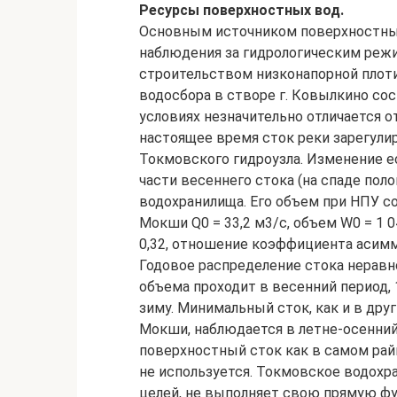
Ресурсы поверхностных вод.
Основным источником поверхностны
наблюдения за гидрологическим режи
строительством низконапорной плот
водосбора в створе г. Ковылкино со
условиях незначительно отличается о
настоящее время сток реки зарегулир
Токмовского гидроузла. Изменение е
части весеннего стока (на спаде пол
водохранилища. Его объем при НПУ со
Мокши Q0 = 33,2 м3/с, объем W0 = 1 0
0,32, отношение коэффициента асимм
Годовое распределение стока неравно
объема проходит в весенний период, 1
зиму. Минимальный сток, как и в дру
Мокши, наблюдается в летне-осенний
поверхностный сток как в самом райц
не используется. Токмовское водохр
целей, не выполняет свою прямую фу