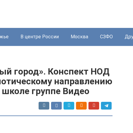
жье
В центре России
Москва
СЗФО
Дру
й город». Конспект НОД
иотическому направлению
 школе группе Видео