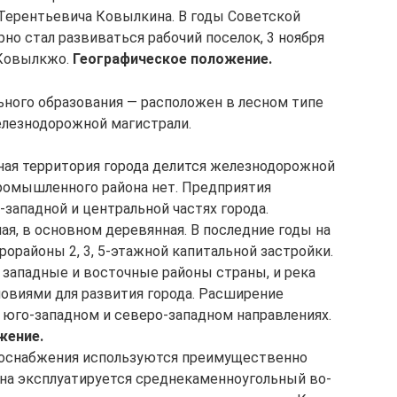
Терентьевича Ковылкина. В годы Советской
но стал развиваться рабочий поселок, 3 ноября
 Ковылкжо.
Географическое положение.
ного образования — расположен в лесном типе
елезнодорожной магистрали.
ая территория города де­лится железнодорожной
промышленного района нет. Предприятия
западной и центральной частях города.
ая, в основном деревянная. В последние годы на
орайоны 2, 3, 5-этажной капитальной застройки.
западные и восточные районы страны, и река
овиями для развития города. Расширение
 юго-западном и северо-западном направлениях.
жение.
доснабжения используются преимущественно
на эксплуатируется среднекаменноугольный во­