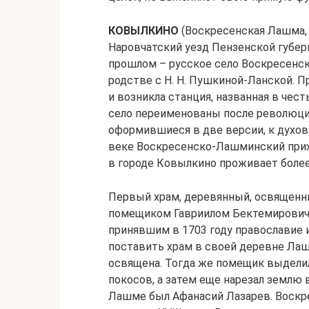
КОВЫЛКИНО
(Воскресенская Лашма, 
Наровчатский уезд Пензенской губерн
прошлом – русское село Воскресенск
родстве с Н. Н. Пушкиной-Ланской. П
и возникла станция, названная в чест
село переименованы после революции
оформившиеся в две версии, к духов
веке Воскресенско-Лашминский прихо
в городе Ковылкино проживает более
Первый храм, деревянный, освященны
помещиком Гавриилом Бектемирович
принявшим в 1703 году православие 
поставить храм в своей деревне Лашм
освящена. Тогда же помещик выделил
покосов, а затем еще нарезал землю
Лашме был Афанасий Лазарев. Воскр