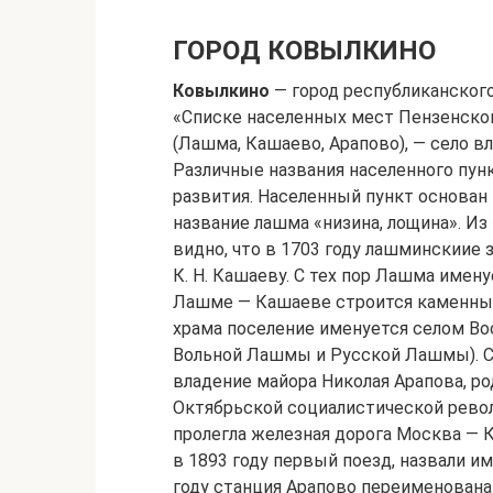
ГОРОД КОВЫЛКИНО
Ковылкино
— город республиканского
«Списке населенных мест Пензенской
(Лашма, Кашаево, Арапово), — село в
Различные названия населенного пун
развития. Населенный пункт основан
название лашма «низина, лощина». Из
видно, что в 1703 году лашминскиие
К. Н. Кашаеву. С тех пор Лашма имен
Лашме — Кашаеве строится каменный
храма поселение именуется селом Во
Вольной Лашмы и Русской Лашмы). С
владение майора Николая Арапова, ро
Октябрьской социалистической рево
пролегла железная дорога Москва —
в 1893 году первый поезд, назвали и
году станция Арапово переименована