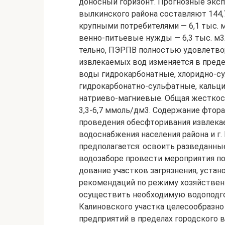
до­носный горизонт. Прог­ноз­ные экс
выл­кин­ского района сос­тав­ля­ют 1
круп­ны­ми ­по­т­ре­би­те­ля­ми — 6,1 ты
вен­но-питьевые нужды — 6,3 тыс. м3/с
тельно, ПЭРПВ пол­ностью удовлетво
извлекаемых вод изменяется в предел
воды гидрокарбонатные, хлоридно-cу
гидрокарбонатно-сульфатные, кальц
натриево-магниевые. Общая жесткост
3,3-6,7 ммоль/дм3. Содержание фтора
проведения обесфторивания извлека
водоснабжения населения района и г.
предполагается: ос­во­ить разведанны
водозаборе провести мероприятия по о
до­ва­ние участков загрязнения, устан
рекомендаций по режиму хо­зяйственн
осу­ществить не­об­хо­ди­мую во­до­по
Калиновского участка целесообразн
пред­приятий в пределах городского 