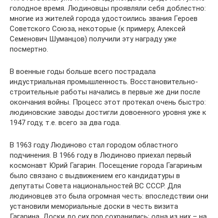
голодное время. Людиновцы проявляли себя доблестно:
многие из жителей города удостоились звания Героев
Советского Союза, некоторые (к примеру, Алексей
Семенович Шуманцов) получили эту награду уже
посмертно.
В военные годы больше всего пострадала
индустриальная промышленность. Восстановительно-
строительные работы начались в первые же дни после
окончания войны. Процесс этот протекал очень быстро:
людиновские заводы достигли довоенного уровня уже к
1947 году, т.е. всего за два года.
В 1963 году Людиново стал городом областного
подчинения. В 1966 году в Людиново приехал первый
космонавт Юрий Гагарин. Посещение города Гагариным
было связано с выдвижением его кандидатуры в
депутаты Совета национальностей ВС СССР. Для
людиновцев это была огромная честь: впоследствии они
установили мемориальные доски в честь визита
Гагарина. Доски до сих пор сохранились; одна из них – на