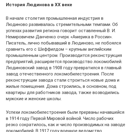
История Людинова в XX веке
В начале столетия промышленная индустрия в
Людиново развивалась стремительными темпами. Об
успехах развития региона говорит оставленный В. И.
Немировичем-Данченко очерк «Америка в России».
Писатель, лично побывавший в Людиново, не побоялся
сравнить его с Шеффилдом – крупным английским
промышленным центром. Производится реконструкция
предприятий, расширяется производство локомобилей.
Людиновский завод в 1908 году превратился в главный
завод отечественного локомобилестроения. После
реконструкции завода стали строиться новые дома и
жилые помещения. Дома строились, в основном, под
квартиры для работников завода, также возводились
мужские и женские школы.
Успехи локомобилестроения были прерваны начавшейся
в 1914 году Первой Мировой войной. Число рабочих
резко сократилось, как и число производимых на заводе
локомобилей. В 1917 году военное ведомство