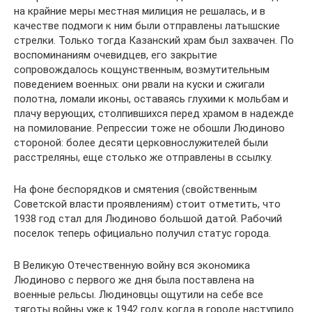
на крайние меры местная милиция не решалась, и в
качестве подмоги к ним были отправлены латышские
стрелки. Только тогда Казанский храм был захвачен. По
воспоминаниям очевидцев, его закрытие
сопровождалось кощунственным, возмутительным
поведением военных: они рвали на куски и сжигали
полотна, ломали иконы, оставаясь глухими к мольбам и
плачу верующих, столпившихся перед храмом в надежде
на помилование. Репрессии тоже не обошли Людиново
стороной: более десяти церковнослужителей были
расстреляны, еще столько же отправлены в ссылку.
На фоне беспорядков и смятения (свойственным
Советской власти проявлениям) стоит отметить, что
1938 год стал для Людиново большой датой. Рабочий
поселок теперь официально получил статус города.
В Великую Отечественную войну вся экономика
Людиново с первого же дня была поставлена на
военные рельсы. Людиновцы ощутили на себе все
тяготы войны уже к 1942 году, когда в городе наступило