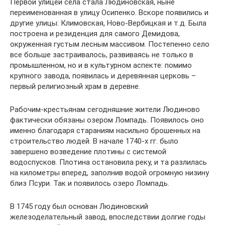
Первой улицей села стала Людиновская, ныне
переименованная в улицу Осипенко. Вскоре появились и
другие улицы: Климовская, Ново-Вербицкая и т.д. Была
построена и резиденция для самого Демидова,
окруженная густым лесным массивом. Постепенно село
все больше застраивалось, развиваясь не только в
промышленном, но и в культурном аспекте: помимо
крупного завода, появилась и деревянная церковь –
первый религиозный храм в деревне.
Рабочим-крестьянам сегодняшние жители Людиново
фактически обязаны озером Ломпадь. Появилось оно
именно благодаря стараниям насильно брошенных на
строительство людей. В начале 1740-х гг. было
завершено возведение плотины с системой
водоспусков. Плотина остановила реку, и та разлилась
на километры вперед, заполнив водой огромную низину
близ Псури. Так и появилось озеро Ломпадь.
В 1745 году был основан Людиновский
железоделательный завод, впоследствии долгие годы