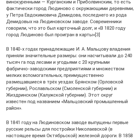
винокуренными — Курганским и Приболвинским, то есть
фактически город Людиново с окружающими деревнями,
у Петра Евдокимовича Демидова, последнего из рода
Демидовых на Людиновском заводе. Современники
говорили, что это был карточный долг, и «В 1820 году
город Людиново был проигран в карты»[3]
В 1840-х годах принадлежащие И. А. Мальцову владения
приняли значительные размеры: они насчитывали до 240
тысяч га под лесами и угодьями с 20 крупными
фабрично-заводскими предприятиями и множеством
мелких вспомогательных, преимущественно
размещавшиеся в трёх уездах: Брянском (Орловской
губернии), Рославльском (Смоленской губернии) и
Жиздринском (Калужской губернии). Этот округ
известен под названием «Мальцовский промышленный
район».
В 1841 году на Людиновском заводе выпущены первые
русские рельсы для постройки Николаевской (в
настоящее время Октябрьской) железной дороги. В 1858