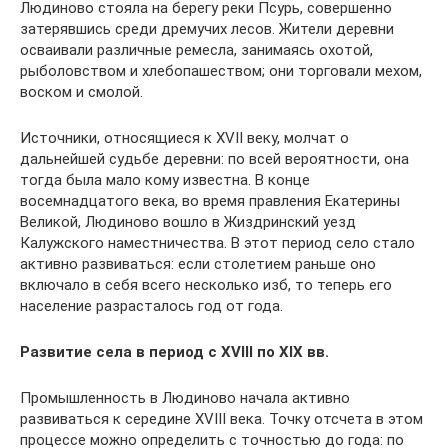
Людиново стояла на берегу реки Псурь, совершенно
затерявшись среди дремучих лесов. Жители деревни
осваивали различные ремесла, занимаясь охотой,
рыболовством и хлебопашеством; они торговали мехом,
воском и смолой.
Источники, относящиеся к XVII веку, молчат о
дальнейшей судьбе деревни: по всей вероятности, она
тогда была мало кому известна. В конце
восемнадцатого века, во время правления Екатерины
Великой, Людиново вошло в Жиздринский уезд
Калужского наместничества. В этот период село стало
активно развиваться: если столетием раньше оно
включало в себя всего несколько изб, то теперь его
население разрасталось год от года.
Развитие села в период с XVIII по XIX вв.
Промышленность в Людиново начала активно
развиваться к середине XVIII века. Точку отсчета в этом
процессе можно определить с точностью до года: по