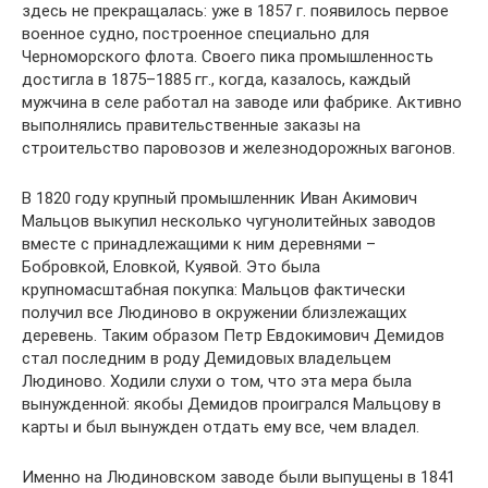
здесь не прекращалась: уже в 1857 г. появилось первое
военное судно, построенное специально для
Черноморского флота. Своего пика промышленность
достигла в 1875–1885 гг., когда, казалось, каждый
мужчина в селе работал на заводе или фабрике. Активно
выполнялись правительственные заказы на
строительство паровозов и железнодорожных вагонов.
В 1820 году крупный промышленник Иван Акимович
Мальцов выкупил несколько чугунолитейных заводов
вместе с принадлежащими к ним деревнями –
Бобровкой, Еловкой, Куявой. Это была
крупномасштабная покупка: Мальцов фактически
получил все Людиново в окружении близлежащих
деревень. Таким образом Петр Евдокимович Демидов
стал последним в роду Демидовых владельцем
Людиново. Ходили слухи о том, что эта мера была
вынужденной: якобы Демидов проигрался Мальцову в
карты и был вынужден отдать ему все, чем владел.
Именно на Людиновском заводе были выпущены в 1841