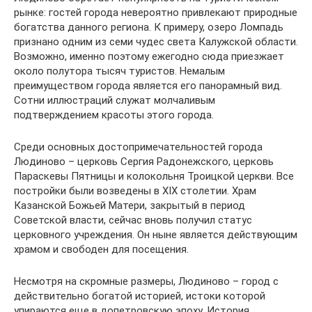
рынке: гостей города невероятно привлекают природные
богатства данного региона. К примеру, озеро Ломпадь
признано одним из семи чудес света Калужской области.
Возможно, именно поэтому ежегодно сюда приезжает
около полутора тысяч туристов. Немалым
преимуществом города является его панорамный вид.
Сотни иллюстраций служат молчаливым
подтверждением красоты этого города.
Среди основных достопримечательностей города
Людиново – церковь Сергия Радонежского, церковь
Параскевы Пятницы и колокольня Троицкой церкви. Все
постройки были возведены в XIX столетии. Храм
Казанской Божьей Матери, закрытый в период
Советской власти, сейчас вновь получил статус
церковного учреждения. Он ныне является действующим
храмом и свободен для посещения.
Несмотря на скромные размеры, Людиново – город с
действительно богатой историей, истоки которой
упираются еще в допетровскую эпоху. История