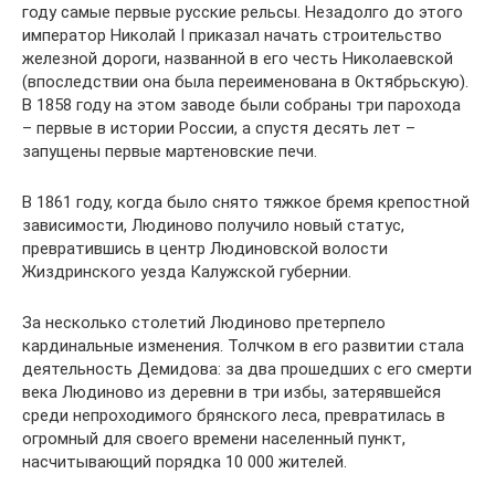
году самые первые русские рельсы. Незадолго до этого
император Николай I приказал начать строительство
железной дороги, названной в его честь Николаевской
(впоследствии она была переименована в Октябрьскую).
В 1858 году на этом заводе были собраны три парохода
– первые в истории России, а спустя десять лет –
запущены первые мартеновские печи.
В 1861 году, когда было снято тяжкое бремя крепостной
зависимости, Людиново получило новый статус,
превратившись в центр Людиновской волости
Жиздринского уезда Калужской губернии.
За несколько столетий Людиново претерпело
кардинальные изменения. Толчком в его развитии стала
деятельность Демидова: за два прошедших с его смерти
века Людиново из деревни в три избы, затерявшейся
среди непроходимого брянского леса, превратилась в
огромный для своего времени населенный пункт,
насчитывающий порядка 10 000 жителей.