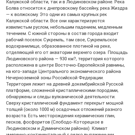
Калужской области, так и в Людиновском районе. Река
Болва относится к днепровскому бассейну, река Жиздра
— к волжскому. Это одни из самых крупных рек
Калужской области. Все они характеризуются
извилистым руслом, небольшим падением, медленным
течением. С южной стороны в состав города входит
рабочий поселок Сукремль, там свое, Сукремльское
водохранилище, образованное плотиной на реке,
отделяющей его от акватории верхнего озера. Площадь
Людиновского района — 930 км?, территория которого
расположена в центре Восточно-Европейской равнины,
на юго-западе Центрального экономического района
Нечерноземной зоны Российской Федерации.
Территория лежит на древней докембрийской Русской
платформе, сложенной кристаллическими породами,
обнаружены и следы вулканической деятельности.
Сверху кристаллический фундамент перекрыт мощной
толщей (около 1000 м) осадочных отложений разного
возраста. Есть месторождения керамических глин,
песков, фосфоритов (Слободо-Которецкое в
Людиновском и Думиничском районах). Климат
умеренно-континентальный с резко выраженными