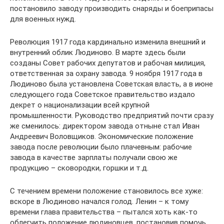
постановило заводу производить снаряды и боеприпасы
для военных нужд.
Революция 1917 года кардинально изменила внешний и
внутренний облик Людиново. В марте здесь были
созданы Совет рабочих депутатов и рабочая милиция,
ответственная за охрану завода. 9 ноября 1917 года в
Людиново была установлена Советская власть, а в июне
следующего года Советское правительство издало
декрет о национализации всей крупной
промышленности. Руководство предприятий почти сразу
же сменилось: директором завода отныне стал Иван
Андреевич Воловщиков. Экономические положение
завода после революции было плачевным: рабочие
завода в качестве зарплаты получали свою же
продукцию – сковородки, горшки и т.д.
С течением времени положение становилось все хуже:
вскоре в Людиново начался голод. Ленин – к тому
времени глава правительства – пытался хоть как-то
облегчить положение людиновцев, постановив помочь