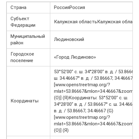
Страна
РоссияРоссия
Субъект
Калужская областьКалужская област
Федерации
Муниципальный
Людиновский
район
Городское
«Город Людиново»
поселение
53°52′00″ с. ш. 34°28′00″ в. д. / 53.86667°
ш. 34.46667° в. д. / 53.86667; 34.46667 (G
[www.openstreetmap.org/?
mlat=53.86667&mlon=34.46667&zoom=1
(O)] (Я)Координаты: 53°52′00″ с. ш.
Координаты
34°28′00″ в. д. / 53.86667° с. ш. 34.46667
в. д. / 53.86667; 34.46667 (G)
[www.openstreetmap.org/?
mlat=53.86667&mlon=34.46667&zoom=1
(O)] (Я)