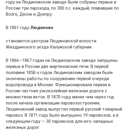
году на Людиновском заводе были собраны первые в
России три парохода, по 300 л.с. каждый, плававшие по
Волге, Десне и Днепру.
В 1861 году
Людиново
становится центром Людиновской волости
Жиздринского уезда Калужской губернии.
В 1866—1867 годах на Людиновском заводе запущены
первые в России две мартеновские печи. В первой
половине 1850-х годов Людиновским заводом были
окончены работы по сооружению первой очереди
водопровода в Москве. Функционировала первая в
России частная узкоколейная железная дорога с
множеством веток. В 1870 году, менее чем через год
после начала организации паровозостроения,
Людиновский завод выпустил первый русский товарный
паровоз. В 1871 году было выпущено 19 паровозов, а в
следующем году — 30 паровозов для юго-западных
железных дорог.