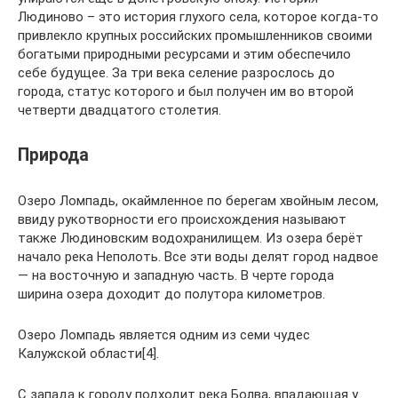
Людиново – это история глухого села, которое когда-то
привлекло крупных российских промышленников своими
богатыми природными ресурсами и этим обеспечило
себе будущее. За три века селение разрослось до
города, статус которого и был получен им во второй
четверти двадцатого столетия.
Природа
Озеро Ломпадь, окаймленное по берегам хвойным лесом,
ввиду рукотворности его происхождения называют
также Людиновским водохранилищем. Из озера берёт
начало река Неполоть. Все эти воды делят город надвое
— на восточную и западную часть. В черте города
ширина озера доходит до полутора километров.
Озеро Ломпадь является одним из семи чудес
Калужской области[4].
С запада к городу подходит река Болва, впадающая у