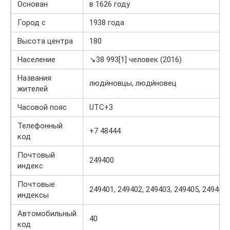
Основан
в 1626 году
Город с
1938 года
Высота центра
180
Население
↘38 993[1] человек (2016)
Названия
люди́новцы, люди́новец
жителей
Часовой пояс
UTC+3
Телефонный
+7 48444
код
Почтовый
249400
индекс
Почтовые
249401, 249402, 249403, 249405, 249406
индексы
Автомобильный
40
код