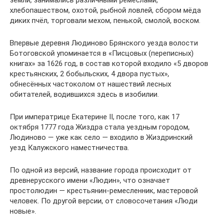
земли, занимались различными ремёслами,
хлебопашеством, охотой, рыбной ловлей, сбором мёда
диких пчёл, торговали мехом, пенькой, смолой, воском.
Впервые деревня Людиново Брянского уезда волости
Ботоговской упоминается в «Писцовых (переписных)
книгах» за 1626 год, в состав которой входило «5 дворов
крестьянских, 2 бобыльских, 4 двора пустых»,
обнесённых частоколом от нашествий лесных
обитателей, водившихся здесь в изобилии.
При императрице Екатерине II, после того, как 17
октября 1777 года Жиздра стала уездным городом,
Людиново — уже как село — входило в Жиздринский
уезд Калужского наместничества.
По одной из версий, название города происходит от
древнерусского имени «Людин», что означает
простолюдин — крестьянин-ремесленник, мастеровой
человек. По другой версии, от словосочетания «Люди
новые».