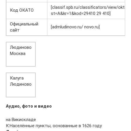
[classif.spb.ru/classificators/view/okt.ph
Код ОКАТО
st=A&kr=1&kod=29410 29 410]
Официальный
[admludinovo.ru/ novo.ru]
сайт
Людиново
Москва
Калуга
Людиново
Аудио, фото и видео
на Викискладе
К:Населённые пункты, основанные в 1626 году