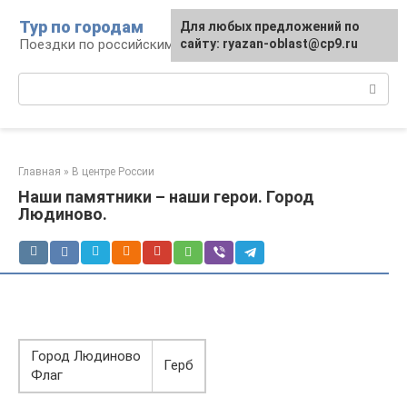
Перейти
Тур по городам
Для любых предложений по
к
Поездки по российским городам
сайту: ryazan-oblast@cp9.ru
контенту
Поиск:
Главная
»
В центре России
Наши памятники – наши герои. Город
Людиново.
Город Людиново
Герб
Флаг