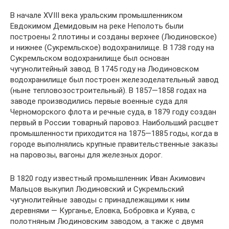
В начале XVIII века уральским промышленником
Евдокимом Демидовым на реке Неполоть были
построены 2 плотины и созданы верхнее (Людиновское)
и нижнее (Сукремльское) водохранилище. В 1738 году на
Сукремльском водохранилище был основан
чугунолитейный завод. В 1745 году на Людиновском
водохранилище был построен железоделательный завод
(ныне тепловозостроительный). В 1857—1858 годах на
заводе производились первые военные суда для
Черноморского флота и речные суда, в 1879 году создан
первый в России товарный паровоз. Наибольший расцвет
промышленности приходится на 1875—1885 годы, когда в
городе выполнялись крупные правительственные заказы
на паровозы, вагоны для железных дорог.
В 1820 году известный промышленник Иван Акимович
Мальцов выкупил Людиновский и Сукремльский
чугунолитейные заводы с принадлежащими к ним
деревнями — Курганье, Еловка, Бобровка и Куява, с
полотняным Людиновским заводом, а также с двумя