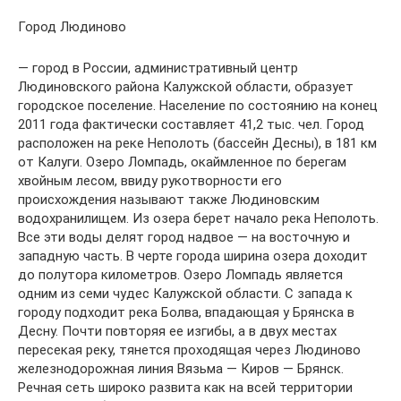
Город Людиново
— город в России, административный центр
Людиновского района Калужской области, образует
городское поселение. Население по состоянию на конец
2011 года фактически составляет 41,2 тыс. чел. Город
расположен на реке Неполоть (бассейн Десны), в 181 км
от Калуги. Озеро Ломпадь, окаймленное по берегам
хвойным лесом, ввиду рукотворности его
происхождения называют также Людиновским
водохранилищем. Из озера берет начало река Неполоть.
Все эти воды делят город надвое — на восточную и
западную часть. В черте города ширина озера доходит
до полутора километров. Озеро Ломпадь является
одним из семи чудес Калужской области. С запада к
городу подходит река Болва, впадающая у Брянска в
Десну. Почти повторяя ее изгибы, а в двух местах
пересекая реку, тянется проходящая через Людиново
железнодорожная линия Вязьма — Киров — Брянск.
Речная сеть широко развита как на всей территории