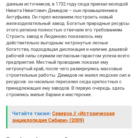
данным источников, в 1732 году сюда приехал молодой
Никита Никитович Демидов – сын промышленника
Антуфьева. Он горел желанием построить новый
железоделательный завод. Богатые природные ресурсы
этого региона полностью отвечали его требованиям.
Строить завод в Людиново показалось ему
действительно выгодным: нетронутые лесные
богатства, подходящая дислокация и наличие дешевой
рабочей силы служили негласным гарантом успеха всего
предприятия. Местный проводник показал ему
нетронутый край, после чего развернулись массовые
строительные работы. Демидов не жалел людских сил и
ресурсов: он насильно переселил сюда крепостных с
принадлежащих ему заводов. В первую очередь здесь
строились жилые бараки и мастерские.
Читайте также:
Северск // «Историческая
энциклопедия Сибири» (2009)