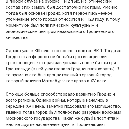
В любом случае на рубеже 1 и 2 тыс. н.э. этнический
состав этих земель был достаточно пестрым. Именно
тогда был основан Гродно, хотя первое письменное
упоминание этого города относится к 1128 году. К тому
моменту он был политическим, культурным и
экономическим центром независимого Гродненского
княжества.
Однако уже в XIII веке оно вошло в состав ВКЛ. Тогда же
Гродно стал форпостом борьбы против агрессии
крестоносцев, которая завершилась после битвы при
Грюнвальде (в ней участвовала Гродненская хоругвь). В
те времена это был процветающий торговый город,
который получил Магдебургское право в XV веке.
Это еще больше способствовало развитию Гродно и
всего региона. Однако войны, которые начались в
середине XVII века, заметно подорвали его могущество.
Именно тогда город был полностью разрушен войсками
Московского государства. Такая же судьба постигла и
многие другие населенные пункты Гродненщины.