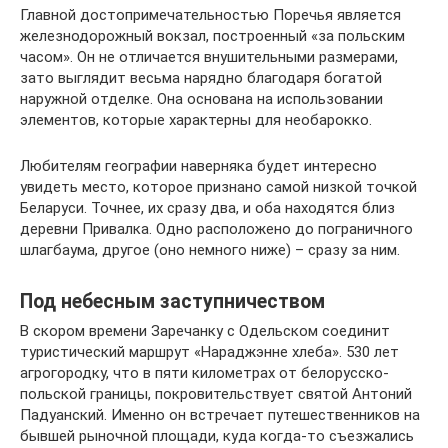
Главной достопримечательностью Поречья является
железнодорожный вокзал, построенный «за польским
часом». Он не отличается внушительными размерами,
зато выглядит весьма нарядно благодаря богатой
наружной отделке. Она основана на использовании
элементов, которые характерны для необарокко.
Любителям географии наверняка будет интересно
увидеть место, которое признано самой низкой точкой
Беларуси. Точнее, их сразу два, и оба находятся близ
деревни Привалка. Одно расположено до пограничного
шлагбаума, другое (оно немного ниже) – сразу за ним.
Под небесным заступничеством
В скором времени Заречанку с Одельском соединит
туристический маршрут «Нараджэнне хлеба». 530 лет
агрогородку, что в пяти километрах от белорусско-
польской границы, покровительствует святой Антоний
Падуанский. Именно он встречает путешественников на
бывшей рыночной площади, куда когда-то съезжались