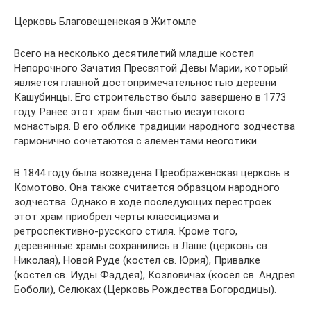
Церковь Благовещенская в Житомле
Всего на несколько десятилетий младше костел
Непорочного Зачатия Пресвятой Девы Марии, который
является главной достопримечательностью деревни
Кашубинцы. Его строительство было завершено в 1773
году. Ранее этот храм был частью иезуитского
монастыря. В его облике традиции народного зодчества
гармонично сочетаются с элементами неоготики.
В 1844 году была возведена Преображенская церковь в
Комотово. Она также считается образцом народного
зодчества. Однако в ходе последующих перестроек
этот храм приобрел черты классицизма и
ретроспективно-русского стиля. Кроме того,
деревянные храмы сохранились в Лаше (церковь св.
Николая), Новой Руде (костел св. Юрия), Привалке
(костел св. Иуды Фаддея), Козловичах (косел св. Андрея
Боболи), Селюках (Церковь Рождества Богородицы).