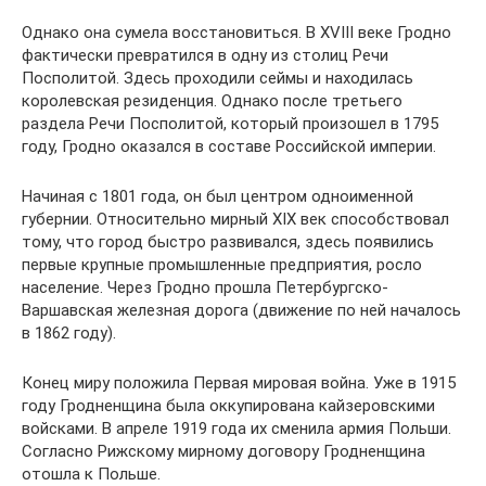
Однако она сумела восстановиться. В XVIII веке Гродно
фактически превратился в одну из столиц Речи
Посполитой. Здесь проходили сеймы и находилась
королевская резиденция. Однако после третьего
раздела Речи Посполитой, который произошел в 1795
году, Гродно оказалcя в составе Российской империи.
Начиная с 1801 года, он был центром одноименной
губернии. Относительно мирный XIX век способствовал
тому, что город быстро развивался, здесь появились
первые крупные промышленные предприятия, росло
население. Через Гродно прошла Петербургско-
Варшавская железная дорога (движение по ней началось
в 1862 году).
Конец миру положила Первая мировая война. Уже в 1915
году Гродненщина была оккупирована кайзеровскими
войсками. В апреле 1919 года их сменила армия Польши.
Согласно Рижскому мирному договору Гродненщина
отошла к Польше.