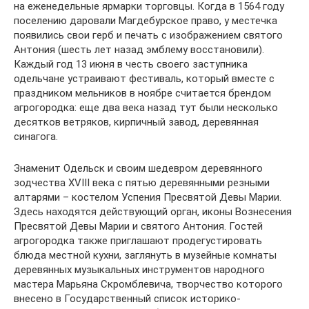
на еженедельные ярмарки торговцы. Когда в 1564 году
поселению даровали Магдебурское право, у местечка
появились свои герб и печать с изображением святого
Антония (шесть лет назад эмблему восстановили).
Каждый год 13 июня в честь своего заступника
одельчане устраивают фестиваль, который вместе с
праздником мельников в ноябре считается брендом
агрогородка: еще два века назад тут были несколько
десятков ветряков, кирпичный завод, деревянная
синагога.
Знаменит Одельск и своим шедевром деревянного
зодчества XVIII века с пятью деревянными резными
алтарями – костелом Успения Пресвятой Девы Марии.
Здесь находятся действующий орган, иконы Вознесения
Пресвятой Девы Марии и святого Антония. Гостей
агрогородка также приглашают продегустировать
блюда местной кухни, заглянуть в музейные комнаты
деревянных музыкальных инструментов народного
мастера Марьяна Скромблевича, творчество которого
внесено в Государственный список историко-