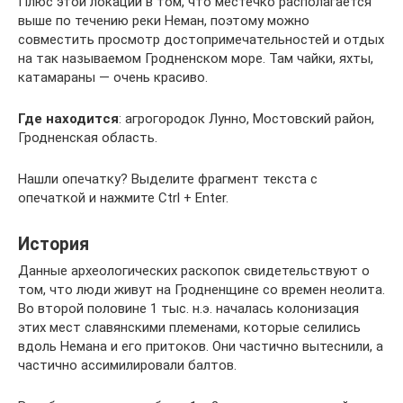
Плюс этой локации в том, что местечко располагается
выше по течению реки Неман, поэтому можно
совместить просмотр достопримечательностей и отдых
на так называемом Гродненском море. Там чайки, яхты,
катамараны — очень красиво.
Где находится
: агрогородок Лунно, Мостовский район,
Гродненская область.
Нашли опечатку? Выделите фрагмент текста с
опечаткой и нажмите Ctrl + Enter.
История
Данные археологических раскопок свидетельствуют о
том, что люди живут на Гродненщине со времен неолита.
Во второй половине 1 тыс. н.э. началась колонизация
этих мест славянскими племенами, которые селились
вдоль Немана и его притоков. Они частично вытеснили, а
частично ассимилировали балтов.