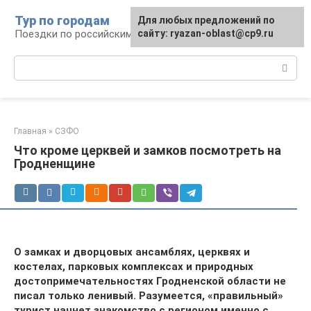
Перейти
Тур по городам
Для любых предложений по
к
Поездки по российским городам
сайту: ryazan-oblast@cp9.ru
контенту
Поиск:
Главная
»
СЗФО
Что кроме церквей и замков посмотреть на
Гродненщине
О замках и дворцовых ансамблях, церквях и
костелах, парковых комплексах и природных
достопримечательностях Гродненской области не
писал только ленивый. Разумеется, «правильный»
турист начнет знакомство с регионом именно с