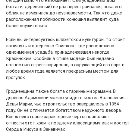
сегодня мало что напоминает. Сам усадебный дом
(кстати, деревянный) не раз перестраивался, пока его
облик не изменился до неузнаваемости. Так что даже
расположенная поблизости конюшня выглядит куда
более внушительно.
Если вы интересуетесь шляхетской культурой, то стоит
заглянуть и в деревню Свислочь, где расположена
одноименная усадьба, принадлежавшая некогда
Красинским. Особняк в стиле модерн был недавно
полностью отреставрирован, а окружающий его парк в
любое время года является прекрасным местом для
прогулок.
Гродненщина также богата старинными храмами. В
деревне Адамовичи можно увидеть костел Вознесения
Девы Марии, чье строительство завершилось в 1854
году. Он не отличается богатством наружного декора.
Все ж некоторые характерные черты позволяют
отнести этот храм к позднему классицизму, как и костел
Сердца Иисуса в Заневичах.