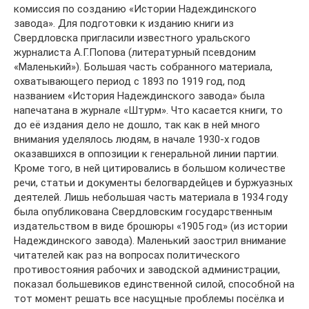
комиссия по созданию «Истории Надеждинского
завода». Для подготовки к изданию книги из
Свердловска пригласили известного уральского
журналиста А.Г.Попова (литературный псевдоним
«Маленький»). Большая часть собранного материала,
охватывающего период с 1893 по 1919 год, под
названием «История Надеждинского завода» была
напечатана в журнале «Штурм». Что касается книги, то
до её издания дело не дошло, так как в ней много
внимания уделялось людям, в начале 1930-х годов
оказавшихся в оппозиции к генеральной линии партии.
Кроме того, в ней цитировались в большом количестве
речи, статьи и документы белогвардейцев и буржуазных
деятелей. Лишь небольшая часть материала в 1934 году
была опубликована Свердловским государственным
издательством в виде брошюры «1905 год» (из истории
Надеждинского завода). Маленький заострил внимание
читателей как раз на вопросах политического
противостояния рабочих и заводской администрации,
показал большевиков единственной силой, способной на
тот момент решать все насущные проблемы посёлка и