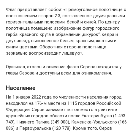
Флаг представляет собой: «Прямоугольное полотнище с
соотношением сторон 2:3, составленное двумя равными
горизонтальными полосами: белой и синей. По центру
полотнища помещено изображение фигур городского
герба: красного круга в обрамлении „шкурок“, кедра и
двух звёзд, выполненное белым, красным, жёлтым и
синим цветами. Оборотная сторона полотнища
зеркально воспроизводит лицевую».
Оригинал, эталон и описание флага Серова находятся у
главы Серова и доступны всем для ознакомления.
Население
На 1 января 2022 года по численности населения город
находился на 176-м месте из 1115 городов Российской
Федерации. Серов занимает пятое место в рейтинге
крупнейших городов области после Екатеринбурга (1 493
749), Нижнего Тагила (349 008), Каменска-Уральского (166
086) и Первоуральска (120 778). Кроме того, Серов