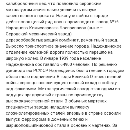
калибровочный цех, что позволило серовским
металлургам значительно увеличить выпуск
качественного проката. Накануне войны в городе
действовал целый ряд новых производств: завод №76
Народного Комиссариата Боеприпасов (ныне –
Серовский механический завод),
деревообрабатывающий комбинат, ремонтный завод.
Выросло транспортное значение города, Надеждинское
отделение железной дороги полностью перешло на
широкую колею. В январе 1939 года население
Надеждинска составляло 64900 человек. По решению
руководства РСФСР Надеждинск был отнесён к городам
областного подчинения. В годы Великой Отечественной
войны серовцы внесли существенный вклад в победу
над фашизмом. Металлургический завод стал одним из
ведущих предприятий страны по производству
высококачественной стали. В обычных мартенах
специалисты завода наладили выплавку
сложнолегированных сталей, впервые в стране освоили
выпуск феррохрома в доменных печах и
шарикоподшипниковой стали в основных мартенах. За