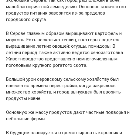
экономике Серова, так как город расположен в зоне,
малоблагоприятной земледелию. Основное количество
продуктов питания завозится из-за пределов
городского округа.
В Серове главным образом выращивают картофель и
морковь. Есть несколько теплиц, в которых ведётся
выращивание летних овощей: огурцы, помидоры. В
летний период также активно ведётся сенозаготовка.
Животноводство представлено немногочисленным
поголовьем крупного рогатого скота.
Большой урон серовскому сельскому хозяйству был
нанесён во времена перестройки, когда закрылось
множество хозяйств, и город вынужден был ввозить
продукты извне.
Основную же массу продуктов дают частные подворья и
небольшие фермы.
В будущем планируется отремонтировать коровник и