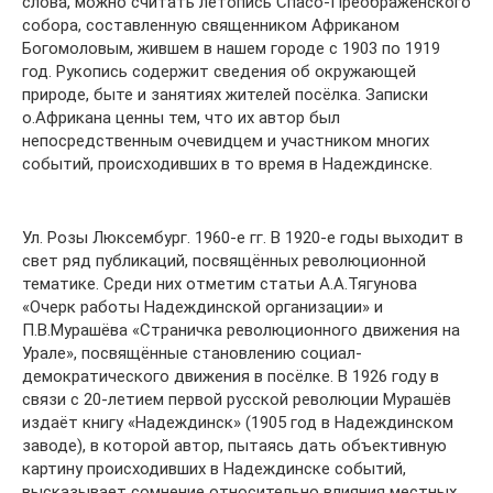
слова, можно считать летопись Спасо-Преображенского
собора, составленную священником Африканом
Богомоловым, жившем в нашем городе с 1903 по 1919
год. Рукопись содержит сведения об окружающей
природе, быте и занятиях жителей посёлка. Записки
о.Африкана ценны тем, что их автор был
непосредственным очевидцем и участником многих
событий, происходивших в то время в Надеждинске.
Ул. Розы Люксембург. 1960-е гг. В 1920-е годы выходит в
свет ряд публикаций, посвящённых революционной
тематике. Среди них отметим статьи А.А.Тягунова
«Очерк работы Надеждинской организации» и
П.В.Мурашёва «Страничка революционного движения на
Урале», посвящённые становлению социал-
демократического движения в посёлке. В 1926 году в
связи с 20-летием первой русской революции Мурашёв
издаёт книгу «Надеждинск» (1905 год в Надеждинском
заводе), в которой автор, пытаясь дать объективную
картину происходивших в Надеждинске событий,
высказывает сомнение относительно влияния местных