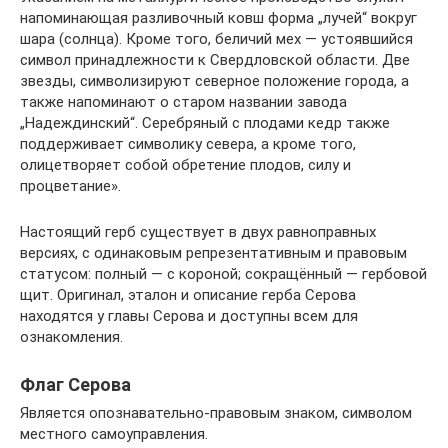
напоминающая разливочный ковш форма „лучей“ вокруг
шара (солнца). Кроме того, беличий мех — устоявшийся
символ принадлежности к Свердловской области. Две
звезды, символизируют северное положение города, а
также напоминают о старом названии завода
„Надеждинский“. Серебряный с плодами кедр также
поддерживает символику севера, а кроме того,
олицетворяет собой обретение плодов, силу и
процветание».
Настоящий герб существует в двух равноправных
версиях, с одинаковым репрезентативным и правовым
статусом: полный — с короной; сокращённый — гербовой
щит. Оригинал, эталон и описание герба Серова
находятся у главы Серова и доступны всем для
ознакомления.
Флаг Серова
Является опознавательно-правовым знаком, символом
местного самоуправления.