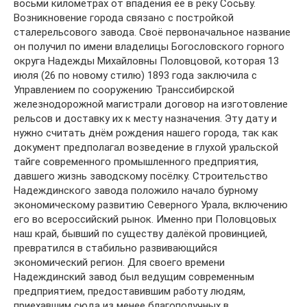
восьми километрах от впадения её в реку Сосьву.
Возникновение города связано с постройкой
сталерельсового завода. Своё первоначальное название
он получил по имени владелицы Богословского горного
округа Надежды Михайловны Половцовой, которая 13
июля (26 по новому стилю) 1893 года заключила с
Управлением по сооружению Транссибирской
железнодорожной магистрали договор на изготовление
рельсов и доставку их к месту назначения. Эту дату и
нужно считать днём рождения нашего города, так как
документ предполагал возведение в глухой уральской
тайге современного промышленного предприятия,
давшего жизнь заводскому посёлку. Строительство
Надеждинского завода положило начало бурному
экономическому развитию Северного Урала, включению
его во всероссийский рынок. Именно при Половцовых
наш край, бывший по существу далёкой провинцией,
превратился в стабильно развивающийся
экономический регион. Для своего времени
Надеждинский завод был ведущим современным
предприятием, предоставившим работу людям,
приехавшим сюда из менее благополучных в