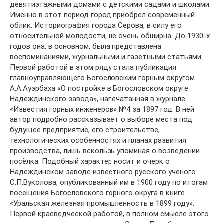
девятиэтажными домами с детскими садами и школами.
Именно в этот период город приобрёл современный
облик. Историография города Серова, в силу его
относительной молодости, не очень обширна. До 1930-х
годов она, в основном, была представлена
воспоминаниями, журнальными и газетными статьями.
Первой работой в этом ряду стала публикация
главноуправляющего Богословским горным округом
А.А.Ауэрбаха «О постройке в Богословском округе
Надеждинского завода», напечатанная в журнале
«Известия горных инженеров» №4 за 1897 год. В ней
автор подробно рассказывает о выборе места под
будущее предприятие, его строительстве,
технологических особенностях и планах развития
производства, лишь вскользь упоминая о возведении
посёлка. Подобный характер носит и очерк о
Надеждинском заводе известного русского учёного
С.П.Вуколова, опубликованный им в 1900 году по итогам
посещения Богословского горного округа в книге
«Уральская железная промышленность в 1899 году».
Первой краеведческой работой, в полном смысле этого