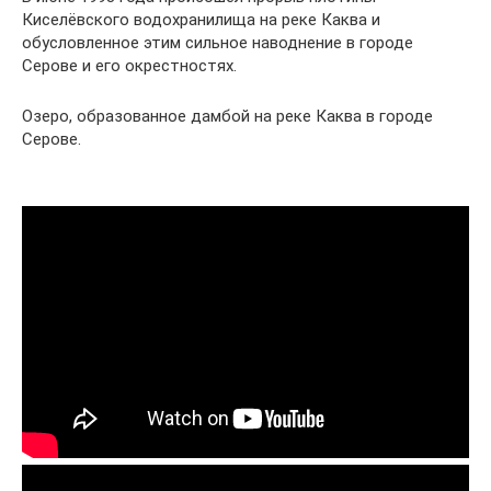
Киселёвского водохранилища на реке Каква и
обусловленное этим сильное наводнение в городе
Серове и его окрестностях.
Озеро, образованное дамбой на реке Каква в городе
Серове.