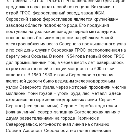
Ул. Ленина. 2-я пол. 1950-х гг. В послевоенные годы Серов
продолжал наращивать свой потенциал. Вступили в
строй ГРЭС, ферросплавный завод, завод ЖБИ.
Серовский завод ферросплавов является крупнейшим
заводом области подобного рода. Его продукция
поступала на уральские заводы чёрной металлургии,
пользовалась большим спросом за рубежом. Базой
электроснабжения всего Северного промышленного узла
и по сей день служит Серовская ГРЭС, расположенная на
берегу реки Сосьвы. В июле 1954 года первый блок ГРЭС
дал промышленный ток, а через шесть лет завершилось
строительство всей станции мощностью 600 тысяч
киловатт. В 1960-1980-е годы Серовское отделение
железной дороги было ведущим железнодорожным
узлом Северного Урала, через который проходили многие
миллионы тонн грузов – уголь, руда, лес, металл. Здесь
сходились четыре железнодорожных линии: Серов –
Сергино (северная линия), Серов – Гороблагодатская
(южная линия), северо-западная Богословская линия с
двумя разветвлениями на города Карпинск и
Североуральск, юго-восточная линия на станцию
Сосьва. Аэропорт Серова осуществлял перевозки