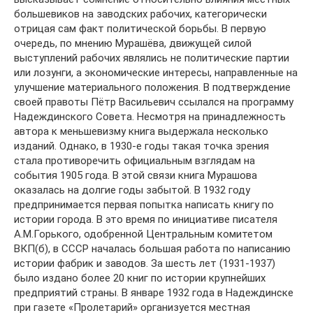
большевиков на заводских рабочих, категорически
отрицая сам факт политической борьбы. В первую
очередь, по мнению Мурашёва, движущей силой
выступлений рабочих являлись не политические партии
или лозунги, а экономические интересы, направленные на
улучшение материального положения. В подтверждение
своей правоты Пётр Васильевич ссылался на программу
Надеждинского Совета. Несмотря на принадлежность
автора к меньшевизму книга выдержала несколько
изданий. Однако, в 1930-е годы такая точка зрения
стала противоречить официальным взглядам на
события 1905 года. В этой связи книга Мурашова
оказалась на долгие годы забытой. В 1932 году
предпринимается первая попытка написать книгу по
истории города. В это время по инициативе писателя
А.М.Горького, одобренной Центральным комитетом
ВКП(б), в СССР началась большая работа по написанию
истории фабрик и заводов. За шесть лет (1931-1937)
было издано более 20 книг по истории крупнейших
предприятий страны. В январе 1932 года в Надеждинске
при газете «Пролетарий» организуется местная