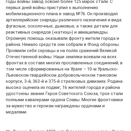
годы войны завод освоил более 125 марок стали. С
первых дней войны приступил к выполнению
мобилизационного плана и завод №76. Он производил
артиллерийские снаряды различного назначения и вида:
фугасные, осколочные, дымовые, а также детали для
реактивных снарядов («катюш») и авиацилиндры.
Огромную помощь оказывали фронту жители города и
района. Немало средств они собрали в Фонд обороны.
Проявили себя серовцы и на полях сражений Великой
Отечественной войны. Наши земляки воевали на всех
фронтах в составе многих прославленных соединений, в
том числе сформированных на Урале – 10-м Уральско-
Львовском гвардейском добровольческом танковом
корпусе, 3-й, 363-й и 375-й стрелковых дивизиях. Родина
высоко оценила их подвиг, 16 жителей города и района
удостоены звания Героя Советского Союза, трое стали
полными кавалерами ордена Славы. Многие фронтовики
за мужество и героизм награждены орденами и
медалями.