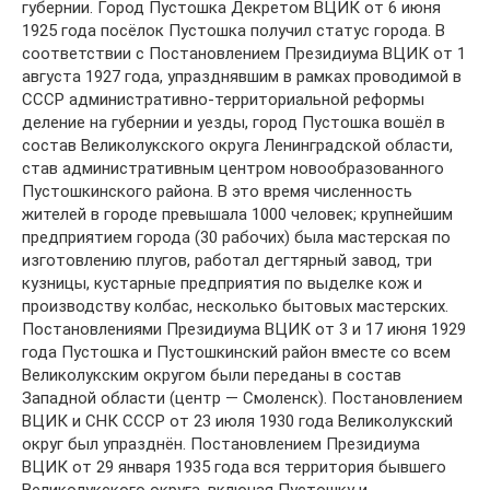
губернии. Город Пустошка Декретом ВЦИК от 6 июня
1925 года посёлок Пустошка получил статус города. В
соответствии с Постановлением Президиума ВЦИК от 1
августа 1927 года, упразднявшим в рамках проводимой в
СССР административно-территориальной реформы
деление на губернии и уезды, город Пустошка вошёл в
состав Великолукского округа Ленинградской области,
став административным центром новообразованного
Пустошкинского района. В это время численность
жителей в городе превышала 1000 человек; крупнейшим
предприятием города (30 рабочих) была мастерская по
изготовлению плугов, работал дегтярный завод, три
кузницы, кустарные предприятия по выделке кож и
производству колбас, несколько бытовых мастерских.
Постановлениями Президиума ВЦИК от 3 и 17 июня 1929
года Пустошка и Пустошкинский район вместе со всем
Великолукским округом были переданы в состав
Западной области (центр — Смоленск). Постановлением
ВЦИК и СНК СССР от 23 июля 1930 года Великолукский
округ был упразднён. Постановлением Президиума
ВЦИК от 29 января 1935 года вся территория бывшего
Великолукского округа, включая Пустошку и