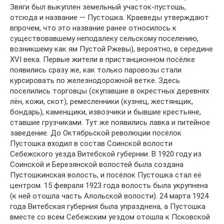
Звяги был выкуплен земельный участок-пустошь,
отсюда и название — Пустошка. Краеведы утверждают
впрочем, что это название ранее относилось к
существовавшему неподалеку сельскому поселению,
возникшему как ям Пустой Ржевы), вероятно, в середине
XVI века. Первые жители в пристанционном посёлке
появились сразу же, как только паровозы стали
курсировать по железнодорожной ветке. Здесь
поселились торговцы (скупавшие в окрестных деревнях
лён, кожи, скот), ремесленники (кузнец, жестянщик,
бондарь), каменщики, извозчики и бывшие крестьяне,
ставшие грузчиками. Тут же появились лавка и питейное
заведение. До Октябрьской революции посёлок
Пустошка входил в состав Соинской волости
Себежского уезда Витебской губернии. В 1920 году из
Соинской и Березянской волостей была создана
Пустошкинская волость, и посёлок Пустошка стал её
центром. 15 февраля 1923 года волость была укрупнена
(к ней отошла часть Алольской волости). 24 марта 1924
года Витебская губерния была упразднена, а Пустошка
вместе со всем Себежским уездом отошла к Псковской