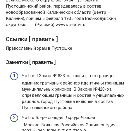
Пустошкинский район, передавалась в состав
новообразованной Калининской области (центр —
Калинин), причём 5 февраля 1935 года Великолукский
округ был … … (Русский) www.streetvi.ru
Ссылки [ править ]
Православный храм в Пустошке
Заметки [ править ]
^ a b c d Закон № 833-оз гласит, что границы
административных районов идентичны границам
муниципальных районов. В Законе №420-оз,
определяющем границы и состав муниципальных
районов, город Пустошка включен в состав
Пустошкинского района.
^ a b c
Энциклопедия Города России
. Москва: Большая Российская Энциклопедия.
2003. с. 368. ISBN 5-7107-7399-9.