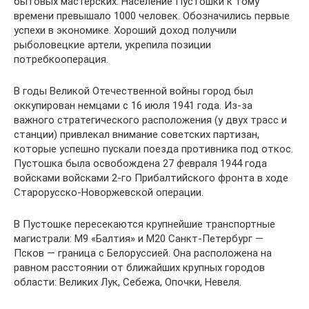
бытовых мастерских. Население Пустошки к тому
времени превышало 1000 человек. Обозначились первые
успехи в экономике. Хороший доход получили
рыболовецкие артели, укрепила позиции
потребкооперация.
В годы Великой Отечественной войны город был
оккупирован немцами с 16 июля 1941 года. Из-за
важного стратегического расположения (у двух трасс и
станции) привлекал внимание советских партизан,
которые успешно пускали поезда противника под откос.
Пустошка была освобождена 27 февраля 1944 года
войсками войсками 2-го Прибалтийского фронта в ходе
Старорусско-Новоржевской операции.
В Пустошке пересекаются крупнейшие транспортные
магистрали: М9 «Балтия» и М20 Санкт-Петербург —
Псков — граница с Белоруссией. Она расположена на
равном расстоянии от ближайших крупных городов
области: Великих Лук, Себежа, Опочки, Невеля.