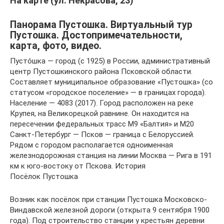
На карте (ул. Некрасова, 23)
Панорама Пустошка. Виртуальный тур
Пустошка. Достопримечательности,
карта, фото, видео.
Пусто́шка — город (с 1925) в России, административный
центр Пустошкинского района Псковской области.
Составляет муниципальное образование «Пустошка» (со
статусом «городское поселение» — в границах города).
Население — 4083 (2017). Город расположен на реке
Крупея, на Великорецкой равнине. Он находится на
пересечении федеральных трасс М9 «Балтия» и М20
Санкт-Петербург — Псков — граница с Белоруссией.
Рядом с городом располагается одноименная
железнодорожная станция на линии Москва — Рига в 191
км к юго-востоку от Пскова. История
Посёлок Пустошка
Возник как посёлок при станции Пустошка Московско-
Виндавской железной дороги (открыта 9 сентября 1900
года). Под строительство станции у крестьян деревни