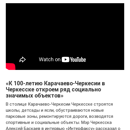
«К 100-летию Карачаево-Черкесии в
Черкесске откроем ряд социально
значимых объектов»
В столице Карачаево-Черкесии Черкесске строятся
школы, детсады и ясли, обустраиваются новые
парковые зоны, ремонтируются дороги, возводятся
спортивные и социальные объекты. Мэр Черкесска
Алексей Баскаев в интервью «Интерфаксу» рассказал о