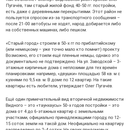
Пугачёв, там старый жилой фонд 40-50 гг. постройки,
есть даже с деревянными перекрытиями. Этот район не
пользуется спросом из-за транспортного сообщения –
после 21-00 автобусы не ходят, народ добирается либо
на собственных машинах, либо пешком.
«Старый город» строили в 50-х гг по прибалтийскому
(или немецкому – уже точно мало кто помнит) проекту.
Возможно, его стоили ещё пленные немцы, однако это
документально не подтверждено. На ул. Заводской – 3-
этажные кирпичные дома с неплохими для тех времён
планировками: например, «двушки» площадью 58 кв. м с
кухнями по 9,5 кв. м. В доме по 12 квартир. На такие
квартиры есть любители, утверждает Олег Пугачёв.
Ещё один примечательный вид вторичной недвижимости
Видного – это «таунхаусы» 50-х годов постройки – это
дома от 4 до 6-этажных квартир с земельными
участками, официально принадлежащими городу, по 12-
15 соток земли на такой дом. Неофициально на квартиру
распределено по 2-4 сотки. На своих придомовых