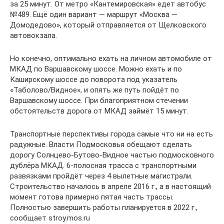
за 25 минут. От метро «Кантемировская» едет автобус
№489. Ещё один вариант — маршрут «Москва —
Домодедово», который отправляется от Щелковского
автовокзала.
Но конечно, оптимально ехать на личном автомобиле от
МКАД по Варшавскому шоссе. Можно ехать и по
Каширскому шоссе до поворота под указатель
«Таболово/Видное», и опять же путь пойдёт по
Варшавскому шоссе. При благоприятном стечении
обстоятельств дорога от МКАД займёт 15 минут.
Транспортные перспективы города самые что ни на есть
радужные. Власти Подмосковья обещают сделать
дорогу Солнцево-Бутово-Видное частью подмосковного
дублёра МКАД. 6-полосная трасса с транспортными
развязками пройдёт через 4 вылетные магистрали.
Строительство началось в апреле 2016 г., а в настоящий
момент готова примерно пятая часть трассы.
Полностью завершить работы планируется в 2022 г.,
сообщает stroy.mos.ru