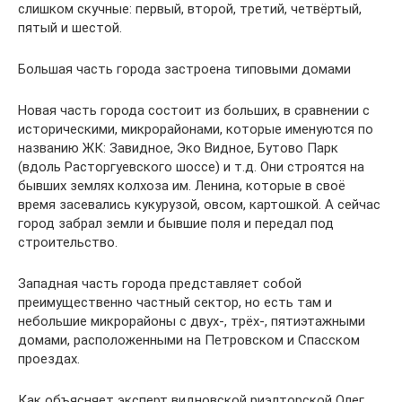
слишком скучные: первый, второй, третий, четвёртый,
пятый и шестой.
Большая часть города застроена типовыми домами
Новая часть города состоит из больших, в сравнении с
историческими, микрорайонами, которые именуются по
названию ЖК: Завидное, Эко Видное, Бутово Парк
(вдоль Расторгуевского шоссе) и т.д. Они строятся на
бывших землях колхоза им. Ленина, которые в своё
время засевались кукурузой, овсом, картошкой. А сейчас
город забрал земли и бывшие поля и передал под
строительство.
Западная часть города представляет собой
преимущественно частный сектор, но есть там и
небольшие микрорайоны с двух-, трёх-, пятиэтажными
домами, расположенными на Петровском и Спасском
проездах.
Как объясняет эксперт видновской риэлторской Олег