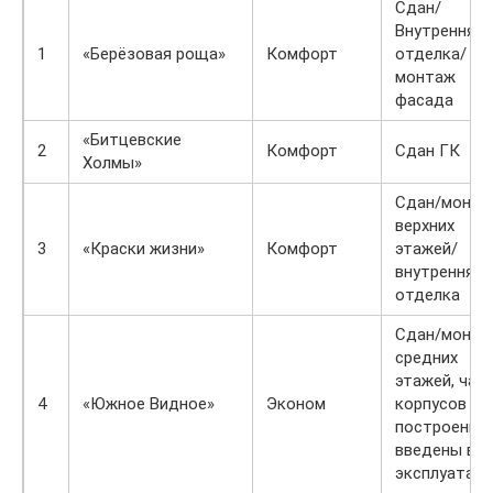
Сдан/
Внутренняя
1
«Берёзовая роща»
Комфорт
отделка/
монтаж
фасада
«Битцевские
2
Комфорт
Сдан ГК
Холмы»
Сдан/монта
верхних
3
«Краски жизни»
Комфорт
этажей/
внутренняя
отделка
Сдан/монта
средних
этажей, час
4
«Южное Видное»
Эконом
корпусов
построены 
введены в
эксплуатац