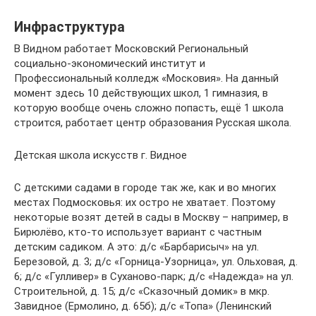
Инфраструктура
В Видном работает Московский Региональный
социально-экономический институт и
Профессиональный колледж «Московия». На данный
момент здесь 10 действующих школ, 1 гимназия, в
которую вообще очень сложно попасть, ещё 1 школа
строится, работает центр образования Русская школа.
Детская школа искусств г. Видное
С детскими садами в городе так же, как и во многих
местах Подмосковья: их остро не хватает. Поэтому
некоторые возят детей в сады в Москву – например, в
Бирюлёво, кто-то использует вариант с частным
детским садиком. А это: д/с «Барбарисыч» на ул.
Березовой, д. 3; д/c «Горница-Узорница», ул. Ольховая, д.
6; д/с «Гулливер» в Суханово-парк; д/c «Надежда» на ул.
Строительной, д. 15; д/c «Сказочный домик» в мкр.
Завидное (Ермолино, д. 65б); д/c «Топа» (Ленинский