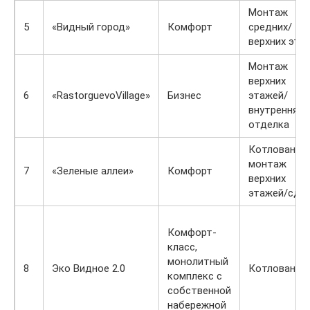
Монтаж
5
«Видный город»
Комфорт
средних/
верхних эта
Монтаж
верхних
6
«RastorguevoVillage»
Бизнес
этажей/
внутренняя
отделка
Котлован/
монтаж
7
«Зеленые аллеи»
Комфорт
верхних
этажей/сда
Комфорт-
класс,
монолитный
8
Эко Видное 2.0
Котлован
комплекс с
собственной
набережной