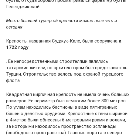
бухты, откуда хорошо просматривался фарватер бухты
Геленджикской.
М
есто бывшей турецкой крепости можно посетить и
сегодня
Крепость, названная Суджук-Кале, была сооружена
к
1722 году
. Ее непосредственными строителями являлись
татарские жители, но архитектором был представитель
Турции. Строительство велось под охраной турецкого
флота.
Квадратная кирпичная крепость не имела очень больших
размеров. Ее периметр был немногим более 800 метров.
По углам находились бастионы в виде пятигранных
башен с девятью орудиями. Крепостные стены шириной
в 4 метра были обнесены 6-метровыми рвами и волами,
за которыми находилось пространство эспланады
(свободного пространства). Главные ворота с северо-