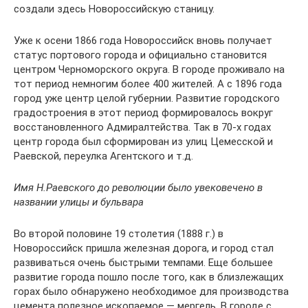
создали здесь Новороссийскую станицу.
Уже к осени 1866 года Новороссийск вновь получает
статус портового города и официально становится
центром Черноморского округа. В городе проживало на
тот период немногим более 400 жителей. А с 1896 года
город уже центр целой губернии. Развитие городского
градостроения в этот период формировалось вокруг
восстановленного Адмиралтейства. Так в 70-х годах
центр города был сформирован из улиц Цемесской и
Раевской, переулка Агентского и т.д.
Имя Н.Раевского до революции было увековечено в
названии улицы и бульвара
Во второй половине 19 столетия (1888 г.) в
Новороссийск пришла железная дорога, и город стал
развиваться очень быстрыми темпами. Еще большее
развитие города пошло после того, как в близлежащих
горах было обнаружено необходимое для производства
цемента полезное ископаемое — мергель. В городе с