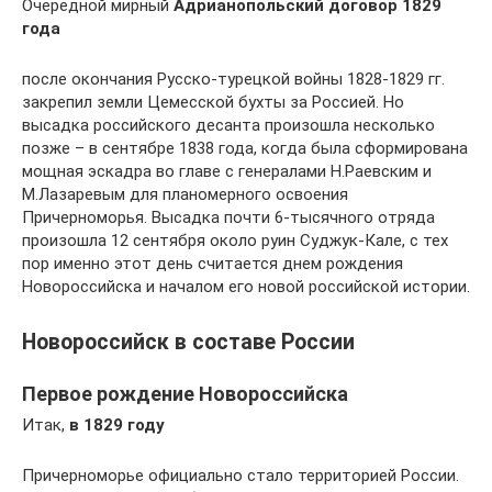
Очередной мирный
Адрианопольский договор 1829
года
после окончания Русско-турецкой войны 1828-1829 гг.
закрепил земли Цемесской бухты за Россией. Но
высадка российского десанта произошла несколько
позже – в сентябре 1838 года, когда была сформирована
мощная эскадра во главе с генералами Н.Раевским и
М.Лазаревым для планомерного освоения
Причерноморья. Высадка почти 6-тысячного отряда
произошла 12 сентября около руин Суджук-Кале, с тех
пор именно этот день считается днем рождения
Новороссийска и началом его новой российской истории.
Новороссийск в составе России
Первое рождение Новороссийска
Итак,
в 1829 году
Причерноморье официально стало территорией России.