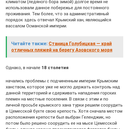
климатом (ледяного бора зимой) долгое время не
использовали данное побережье для постоянного
проживания. Тем более, что за административный
порядок здесь отвечал Крымский хан, являющийся
вассалом Османской империи.
Читайте также:
Станица Голубицкая — край
отличных пляжей на берегу Азовского моря
Однако, в начале
18 столетия
начались проблемы с подчиненным империи Крымским
ханством, которое уже не могло держать контроль над
данной территорией и сдерживать нападения горских
племен на местные поселения. В связи с этим и по
личной просьбе крымского хана турки решили соорудить
в Цемесской бухте свою крепость. Хотя сначала местом
расположения крепости был выбран Геленджик, но
потом было решено соорудить ее на мысе Цемесской