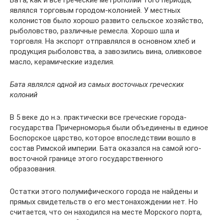
Бата, как и все греческие метрополии того периода,
являлся торговым городом-колонией. У местных
колонистов было хорошо развито сельское хозяйство,
рыболовство, различные ремесла. Хорошо шла и
торговля. На экспорт отправлялся в основном хлеб и
продукция рыболовства, а завозились вина, оливковое
масло, керамические изделия.
Бата являлся одной из самых восточных греческих
колоний
В 5 веке до н.э. практически все греческие города-
государства Причерноморья были объединены в единое
Боспорское царство, которое впоследствии вошло в
состав Римской империи. Бата оказался на самой юго-
восточной границе этого государственного
образования.
Остатки этого полумифического города не найдены и
прямых свидетельств о его местонахождении нет. Но
считается, что он находился на месте Морского порта,