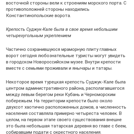
восточной стороны вели к строениям морского порта. С
противоположней стороны находились
Константинопольские ворота.
Крепость Суджук-Кале была в свое время небольшим
четырехугольным укреплением
Частично сохранившуюся мраморную плиту главных
ворот сегодня любознательные туристы могут увидеть
в городском Новороссийском музее. Внутри крепости
вместе с семьями проживали и янычары и татары.
Некоторое время турецкая крепость Суджук-Кале была
центром административного района, располагавшегося
между левым берегом реки Кубань и Черноморским
побережьем. На территории крепости было около
двухсот хаотично расположенных домов, а численность
населения составляла примерно четыреста человек. В
целом, на первом этапе своего существования внешне
это была небольшая татарская деревня во главе с беем,
собиравшим подати с окрестного населения.