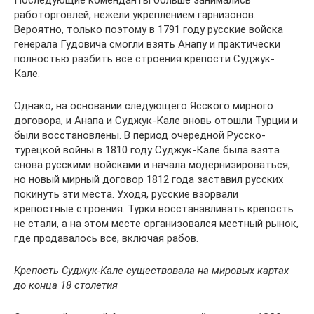
Последующие коменданты больше занимались
работорговлей, нежели укреплением гарнизонов.
Вероятно, только поэтому в 1791 году русские войска
генерала Гудовича смогли взять Анапу и практически
полностью разбить все строения крепости Суджук-
Кале.
Однако, на основании следующего Ясского мирного
договора, и Анапа и Суджук-Кале вновь отошли Турции и
были восстановлены. В период очередной Русско-
турецкой войны в 1810 году Суджук-Кале была взята
снова русскими войсками и начала модернизироваться,
но новый мирный договор 1812 года заставил русских
покинуть эти места. Уходя, русские взорвали
крепостные строения. Турки восстанавливать крепость
не стали, а на этом месте организовался местный рынок,
где продавалось все, включая рабов.
Крепость Суджук-Кале существовала на мировых картах
до конца 18 столетия