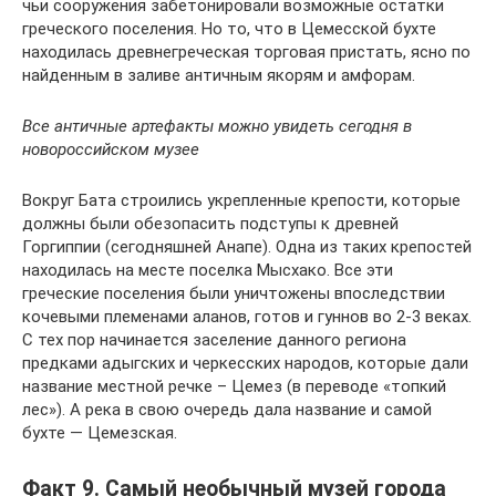
чьи сооружения забетонировали возможные остатки
греческого поселения. Но то, что в Цемесской бухте
находилась древнегреческая торговая пристать, ясно по
найденным в заливе античным якорям и амфорам.
Все античные артефакты можно увидеть сегодня в
новороссийском музее
Вокруг Бата строились укрепленные крепости, которые
должны были обезопасить подступы к древней
Горгиппии (сегодняшней Анапе). Одна из таких крепостей
находилась на месте поселка Мысхако. Все эти
греческие поселения были уничтожены впоследствии
кочевыми племенами аланов, готов и гуннов во 2-3 веках.
С тех пор начинается заселение данного региона
предками адыгских и черкесских народов, которые дали
название местной речке – Цемез (в переводе «топкий
лес»). А река в свою очередь дала название и самой
бухте — Цемезская.
Факт 9. Самый необычный музей города