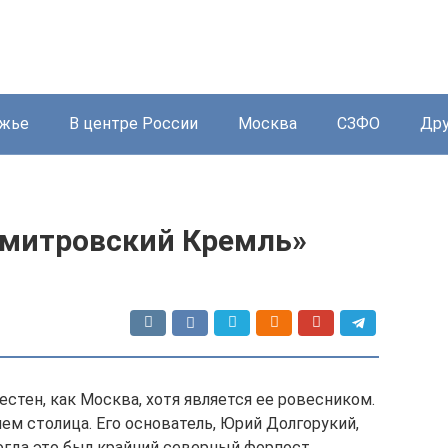
жье
В центре России
Москва
СЗФО
Дру
Дмитровский Кремль»
стен, как Москва, хотя является ее ровесником.
чем столица. Его основатель, Юрий Долгорукий,
Тогда это был крайний северный форпост,