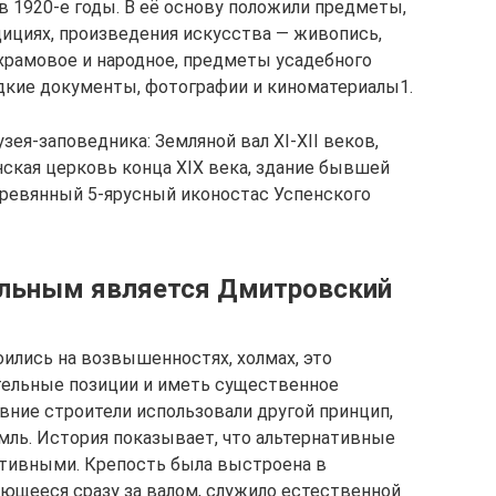
1920-е годы. В её основу положили предметы,
ициях, произведения искусства — живопись,
храмовое и народное, предметы усадебного
едкие документы, фотографии и киноматериалы1.
ея-заповедника: Земляной вал XI-XII веков,
нская церковь конца XIX века, здание бывшей
деревянный 5-ярусный иконостас Успенского
альным является Дмитровский
ились на возвышенностях, холмах, это
тельные позиции и иметь существенное
вние строители использовали другой принцип,
ль. История показывает, что альтернативные
тивными. Крепость была выстроена в
нающееся сразу за валом, служило естественной