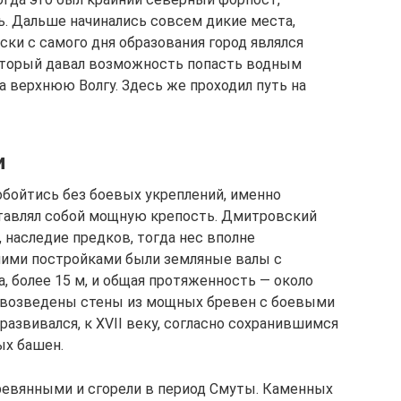
ь. Дальше начинались совсем дикие места,
ски с самого дня образования город являлся
оторый давал возможность попасть водным
на верхнюю Волгу. Здесь же проходил путь на
и
обойтись без боевых укреплений, именно
ставлял собой мощную крепость. Дмитровский
 наследие предков, тогда нес вполне
ими постройками были земляные валы с
, более 15 м, и общая протяженность — около
и возведены стены из мощных бревен с боевыми
азвивался, к XVII веку, согласно сохранившимся
ых башен.
ревянными и сгорели в период Смуты. Каменных