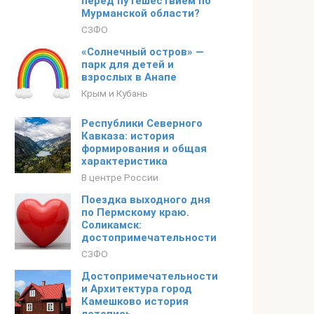
перед путешествием по
Мурманской области?
СЗФО
«Солнечный остров» —
парк для детей и
взрослых в Анапе
Крым и Кубань
Республики Северного
Кавказа: история
формирования и общая
характеристика
В центре России
Поездка выходного дня
по Пермскому краю.
Соликамск:
достопримечательности
СЗФО
Достопримечательности
и Архитектура город
Камешково история