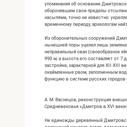
упоминания об основании Дмитровско
оборонявшим свои пределы отсыпан
насыпями, точно не известно: укреп
временному периоду, археологам найт
Из оборонительных сооружений Дмит
нынешней поры уцелел лишь земляно
неправильный овал (своеобразное яйц
990 м, а высота его составляет от 7
застройке, характерной для XII-XIII
окаймленные рвом, заполненным вод
функцию в системе русских городов-
А. М. Васнецов, реконструкция внешн
Средневековья «Дмитров в XVI веке»
Не единожды деревянный Дмитровск