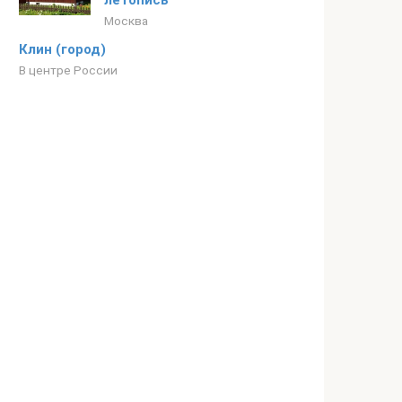
летопись
Москва
Клин (город)
В центре России