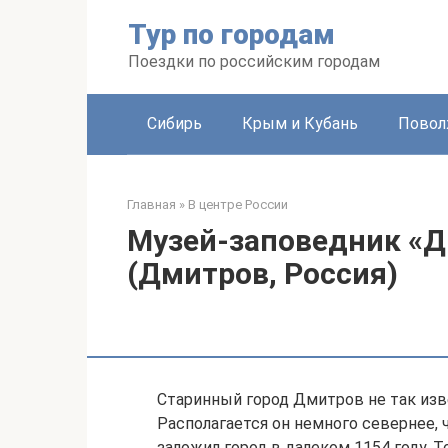
Перейти
Тур по городам
к
контенту
Поездки по российским городам
Сибирь
Крым и Кубань
Повол
Главная
»
В центре России
Музей-заповедник «
(Дмитров, Россия)
Старинный город Дмитров не так изве
Располагается он немного севернее, 
заложил город в далеком 1154 году. 