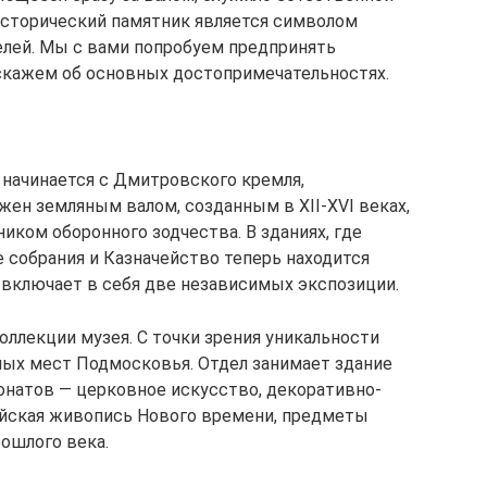
исторический памятник является символом
елей. Мы с вами попробуем предпринять
сскажем об основных достопримечательностях.
начинается с Дмитровского кремля,
жен земляным валом, созданным в XII-XVI веках,
иком оборонного зодчества. В зданиях, где
собрания и Казначейство теперь находится
включает в себя две независимых экспозиции.
лекции музея. С точки зрения уникальности
сных мест Подмосковья. Отдел занимает здание
онатов — церковное искусство, декоративно-
ейская живопись Нового времени, предметы
рошлого века.