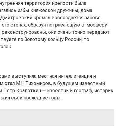
Внутренняя территория крепости была
агались избы княжеской дружины, дома
 Дмитровский кремль воссоздается заново,
 его стенах, образуя потрясающую атмосферу.
и реконструированы, они очень точно передают
твуете по Золотому кольцу России, то
олок.
орами выступила местная интеллигенция и
м стал М.Н.Тихомиров, в будущем известный
ом Петр Крапоткин — известный географ, историк
 жил свои последние годы.