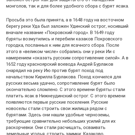
монголов, так и для более удобного сбора с бурят ясака.
Просьба это была принята, а в 1648 году на восточном
берегу реки Уда был заложен Удинский острог, носивший
вначале название «Покровский город». В 1649 году
буряты возмутились и перебили казаков Покровского
городка, посланных к ним для ясачного сбора. После
этого в «великом числе» собрались они у реки Ии с
намерением «оказать русским сопротивление силой». А в
1652 году красноярский воевода Андрей Бурлаков
снарядил на реку Ию против бурят поход под
начальством Кирилла Бурлакова. Поход кончился для
русских весьма удачно, сопротивление бурят было
окончательно сломлено. С этого времени буряты стали
платить ясак в Нижнеудинский острог. С этого времени
появляются первые русские поселения. Русские
новоселы стали строить свои жилища рядом с
бурятами. Здесь они нашли удобные черноземы,
требующие сравнительно небольших усилий для их
раскорчевки. Они стали расчищать, осваивать
земельные угодья, строить заимки: Казаково,