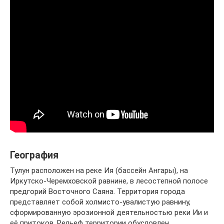
География
Тулун расположен на реке Ия (бассейн Ангары), на
Иркутско-Черемховской равнине, в лесостепной полосе
предгорий Восточного Саяна. Территория города
представляет собой холмисто-увалистую равнину,
сформированную эрозионной деятельностью реки Ии и
её притоков. Рельеф территории обусловлен