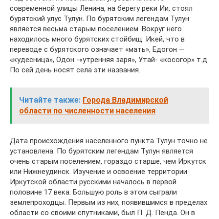
современной улицы Ленина, на берегу реки Ии, стоял
бурятский улус Тулун. По бурятским легендам Тулун
является весьма старым поселением. Вокруг него
находилось много бурятских стойбищ: Икей, что в
переводе с бурятского означает «мать», Едогон —
«кудесница», Одон -«утренняя заря», Утай- «косогор» т.д.
По сей день носят села эти названия.
Читайте также:
Города Владимирской
области по численности населения
Дата происхождения населенного пункта Тулун точно не
установлена. По бурятским легендам Тулун является
очень старым поселением, гораздо старше, чем Иркутск
или Нижнеудинск. Изучение и освоение территории
Иркутской области русскими началось в первой
половине 17 века. Большую роль в этом сыграли
землепроходцы. Первым из них, появившимся в пределах
области со своими спутниками, был П. Д. Пенда. Он в