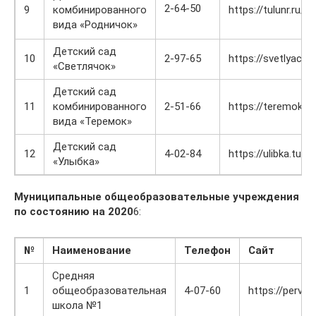
2-64-50
9
комбинированного
https://tulunr.ru/r
вида «Родничок»
Детский сад
10
2-97-65
https://svetlyachok
«Светлячок»
Детский сад
11
комбинированного
2-51-66
https://teremok.tul
вида «Теремок»
Детский сад
12
4-02-84
https://ulibka.tulun
«Улыбка»
Муниципальные общеобразовательные учреждения
по состоянию на 2020
6:
№
Наименование
Телефон
Сайт
Средняя
1
общеобразовательная
4-07-60
https://pervog
школа №1