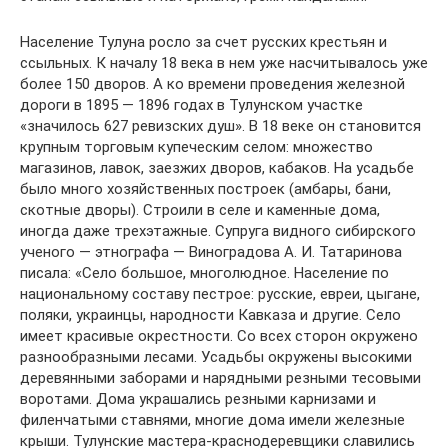
Население Тулуна росло за счет русских крестьян и
ссыльных. К началу 18 века в нем уже насчитывалось уже
более 150 дворов. А ко времени проведения железной
дороги в 1895 — 1896 годах в Тулунском участке
«значилось 627 ревизских душ». В 18 веке он становится
крупным торговым купеческим селом: множество
магазинов, лавок, заезжих дворов, кабаков. На усадьбе
было много хозяйственных построек (амбары, бани,
скотные дворы). Строили в селе и каменные дома,
иногда даже трехэтажные. Супруга видного сибирского
ученого — этнографа — Виноградова А. И. Татаринова
писала: «Село большое, многолюдное. Население по
национальному составу пестрое: русские, евреи, цыгане,
поляки, украинцы, народности Кавказа и другие. Село
имеет красивые окрестности. Со всех сторон окружено
разнообразными лесами. Усадьбы окружены высокими
деревянными заборами и нарядными резными тесовыми
воротами. Дома украшались резными карнизами и
филенчатыми ставнями, многие дома имели железные
крыши. Тулунские мастера-краснодеревщики славились