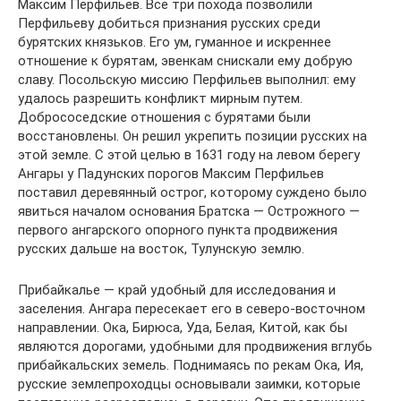
Максим Перфильев. Все три похода позволили
Перфильеву добиться признания русских среди
бурятских князьков. Его ум, гуманное и искреннее
отношение к бурятам, эвенкам снискали ему добрую
славу. Посольскую миссию Перфильев выполнил: ему
удалось разрешить конфликт мирным путем.
Добрососедские отношения с бурятами были
восстановлены. Он решил укрепить позиции русских на
этой земле. С этой целью в 1631 году на левом берегу
Ангары у Падунских порогов Максим Перфильев
поставил деревянный острог, которому суждено было
явиться началом основания Братска — Острожного —
первого ангарского опорного пункта продвижения
русских дальше на восток, Тулунскую землю.
Прибайкалье — край удобный для исследования и
заселения. Ангара пересекает его в северо-восточном
направлении. Ока, Бирюса, Уда, Белая, Китой, как бы
являются дорогами, удобными для продвижения вглубь
прибайкальских земель. Поднимаясь по рекам Ока, Ия,
русские землепроходцы основывали заимки, которые