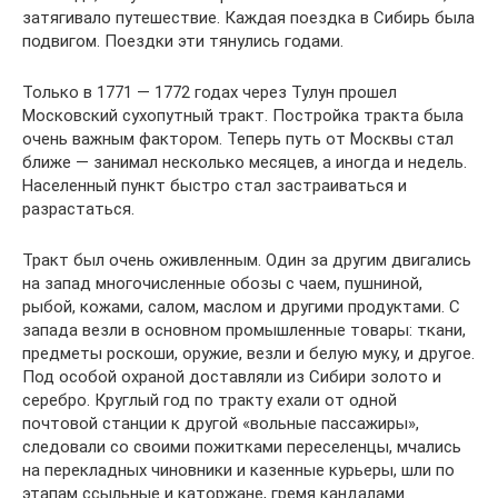
затягивало путешествие. Каждая поездка в Сибирь была
подвигом. Поездки эти тянулись годами.
Только в 1771 — 1772 годах через Тулун прошел
Московский сухопутный тракт. Постройка тракта была
очень важным фактором. Теперь путь от Москвы стал
ближе — занимал несколько месяцев, а иногда и недель.
Населенный пункт быстро стал застраиваться и
разрастаться.
Тракт был очень оживленным. Один за другим двигались
на запад многочисленные обозы с чаем, пушниной,
рыбой, кожами, салом, маслом и другими продуктами. С
запада везли в основном промышленные товары: ткани,
предметы роскоши, оружие, везли и белую муку, и другое.
Под особой охраной доставляли из Сибири золото и
серебро. Круглый год по тракту ехали от одной
почтовой станции к другой «вольные пассажиры»,
следовали со своими пожитками переселенцы, мчались
на перекладных чиновники и казенные курьеры, шли по
этапам ссыльные и каторжане, гремя кандалами.