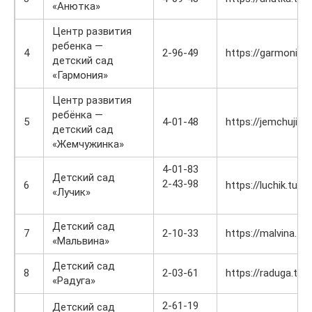
«Анютка»
Центр развития
ребенка —
4
2-96-49
https://garmoniya.t
детский сад
«Гармония»
Центр развития
ребёнка —
5
4-01-48
https://jemchujinka
детский сад
«Жемчужинка»
4-01-83
Детский сад
2-43-98
6
https://luchik.tulun
«Лучик»
Детский сад
7
2-10-33
https://malvina.tulu
«Мальвина»
Детский сад
8
2-03-61
https://raduga.tulu
«Радуга»
2-61-19
Детский сад