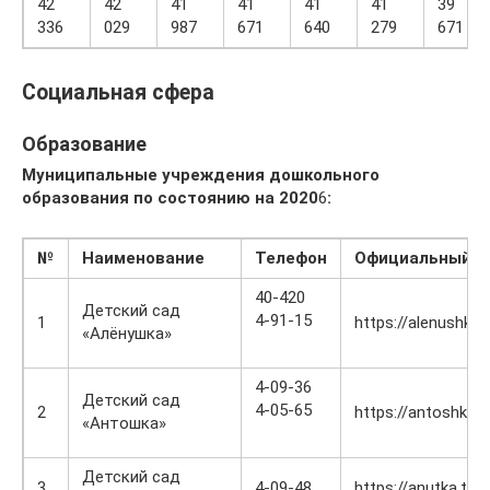
42
42
41
41
41
41
39
336
029
987
671
640
279
671
Социальная сфера
Образование
Муниципальные учреждения дошкольного
образования по состоянию на 2020
6
:
№
Наименование
Телефон
Официальный с
40-420
Детский сад
4-91-15
1
https://alenushka.t
«Алёнушка»
4-09-36
Детский сад
4-05-65
2
https://antoshka.tu
«Антошка»
Детский сад
3
4-09-48
https://anutka.tulu