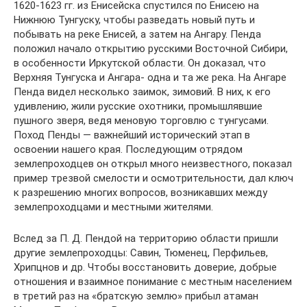
1620-1623 гг. из Енисейска спустился по Енисею на
Нижнюю Тунгуску, чтобы разведать новый путь и
побывать на реке Енисей, а затем на Ангару. Пенда
положил начало открытию русскими Восточной Сибири,
в особенности Иркутской области. Он доказал, что
Верхняя Тунгуска и Ангара- одна и та же река. На Ангаре
Пенда видел несколько заимок, зимовий. В них, к его
удивлению, жили русские охотники, промышлявшие
пушного зверя, ведя меновую торговлю с тунгусами.
Поход Пенды — важнейший исторический этап в
освоении нашего края. Последующим отрядом
землепроходцев он открыл много неизвестного, показал
пример трезвой смелости и осмотрительности, дал ключ
к разрешению многих вопросов, возникавших между
землепроходцами и местными жителями.
Вслед за П. Д. Пендой на территорию области пришли
другие землепроходцы: Савин, Тюменец, Перфильев,
Хрипцнов и др. Чтобы восстановить доверие, добрые
отношения и взаимное понимание с местным населением
в третий раз на «братскую землю» прибыл атаман