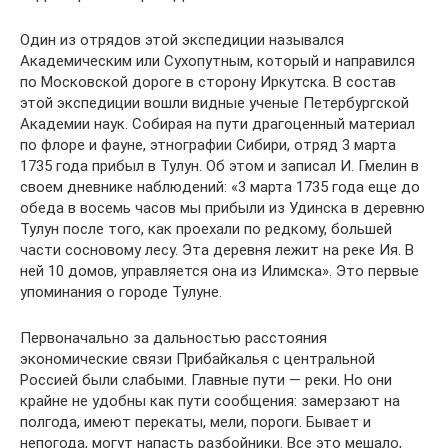
Один из отрядов этой экспедиции назывался
Академическим или Сухопутным, который и направился
по Московской дороге в сторону Иркутска. В состав
этой экспедиции вошли видные ученые Петербургской
Академии наук. Собирая на пути драгоценный материал
по флоре и фауне, этнографии Сибири, отряд 3 марта
1735 года прибыл в Тулун. Об этом и записал И. Гмелин в
своем дневнике наблюдений: «3 марта 1735 года еще до
обеда в восемь часов мы прибыли из Удинска в деревню
Тулун после того, как проехали по редкому, большей
части сосновому лесу. Эта деревня лежит на реке Ия. В
ней 10 домов, управляется она из Илимска». Это первые
упоминания о городе Тулуне.
Первоначально за дальностью расстояния
экономические связи Прибайкалья с центральной
Россией были слабыми. Главные пути — реки. Но они
крайне не удобны как пути сообщения: замерзают на
полгода, имеют перекаты, мели, пороги. Бывает и
непогода, могут напасть разбойники. Все это мешало,