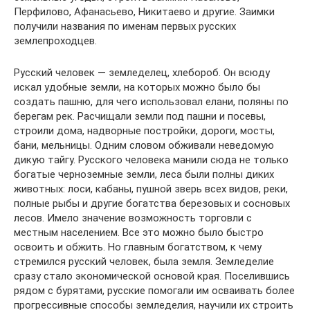
Перфилово, Афанасьево, Никитаево и другие. Заимки
получили названия по именам первых русских
землепроходцев.
Русский человек — земледелец, хлебороб. Он всюду
искал удобные земли, на которых можно было бы
создать пашню, для чего использовал елани, поляны по
берегам рек. Расчищали земли под пашни и посевы,
строили дома, надворные постройки, дороги, мосты,
бани, мельницы. Одним словом обживали неведомую
дикую тайгу. Русского человека манили сюда не только
богатые черноземные земли, леса были полны диких
животных: лоси, кабаны, пушной зверь всех видов, реки,
полные рыбы и другие богатства березовых и сосновых
лесов. Имело значение возможность торговли с
местным населением. Все это можно было быстро
освоить и обжить. Но главным богатством, к чему
стремился русский человек, была земля. Земледелие
сразу стало экономической основой края. Поселившись
рядом с бурятами, русские помогали им осваивать более
прогрессивные способы земледелия, научили их строить