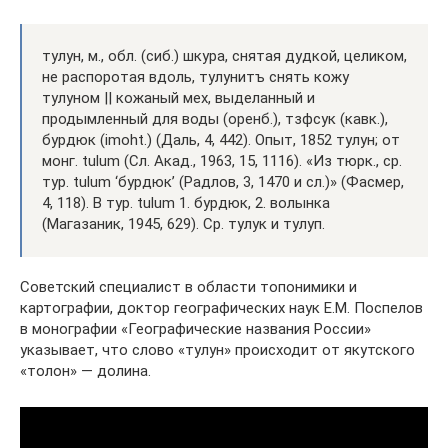
тулун, м., обл. (сиб.) шкура, снятая дудкой, целиком,
не распоротая вдоль, тулунитъ снять кожу
тулуном || кожаный мех, выделанный и
продымленный для воды (оренб.), тзфсук (кавк.),
бурдюк (imoht.) (Даль, 4, 442). Опыт, 1852 тулун; от
монг. tulum (Сл. Акад., 1963, 15, 1116). «Из тюрк., ср.
тур. tulum ‘бурдюк’ (Радлов, 3, 1470 и сл.)» (Фасмер,
4, 118). В тур. tulum 1. бурдюк, 2. волынка
(Магазаник, 1945, 629). Ср. тулук и тулуп.
Советский специалист в области топонимики и
картографии, доктор географических наук Е.М. Поспелов
в монографии «Географические названия России»
указывает, что слово «тулун» происходит от якутского
«толон» — долина.