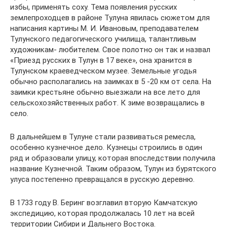
избы, применять соху. Тема появления русских
землепроходцев в районе Тулуна явилась сюжетом для
написания картины М. И. Ивановым, преподавателем
Тулунского педагогического училища, талантливым
художникам- любителем. Свое полотно он так и назвал
«Приезд русских в Тулун в 17 веке», она хранится в
Тулунском краеведческом музее. Земельные угодья
обычно располагались на заимках в 5 -20 км от села. На
заимки крестьяне обычно выезжали на все лето для
сельскохозяйственных работ. К зиме возвращались в
село.
В дальнейшем в Тулуне стали развиваться ремесла,
особенно кузнечное дело. Кузнецы строились в один
ряд и образовали улицу, которая впоследствии получила
название Кузнечной. Таким образом, Тулун из бурятского
улуса постепенно превращался в русскую деревню.
В 1733 году В. Беринг возглавил вторую Камчатскую
экспедицию, которая продолжалась 10 лет на всей
территории Сибири и Дальнего Востока.