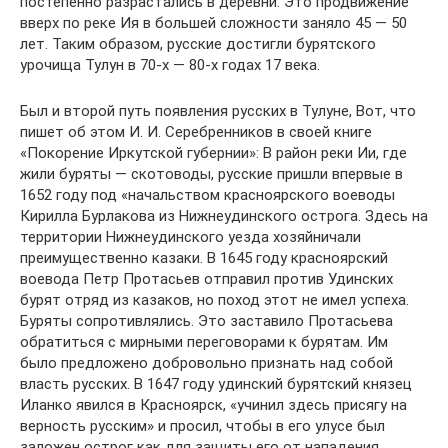
постепенно разрастались в деревни. Это продвижение
вверх по реке Ия в большей сложности заняло 45 — 50
лет. Таким образом, русские достигли бурятского
урочища Тулун в 70-х — 80-х годах 17 века.
Был и второй путь появления русских в Тулуне, Вот, что
пишет об этом И. И. Серебренников в своей книге
«Покорение Иркутской губернии»: В район реки Ии, где
жили буряты — скотоводы, русские пришли впервые в
1652 году под «начальством красноярского воеводы
Кирилла Бурлакова из Нижнеудинского острога. Здесь на
территории Нижнеудинского уезда хозяйничали
преимущественно казаки. В 1645 году красноярский
воевода Петр Протасьев отправил против Удинских
бурят отряд из казаков, но поход этот не имел успеха.
Буряты сопротивлялись. Это заставило Протасьева
обратиться с мирными переговорами к бурятам. Им
было предложено добровольно признать над собой
власть русских. В 1647 году удинский бурятский князец
Иланко явился в Красноярск, «учинил здесь присягу на
верность русским» и просил, чтобы в его улусе был
заложен острог как для защиты его от нападения